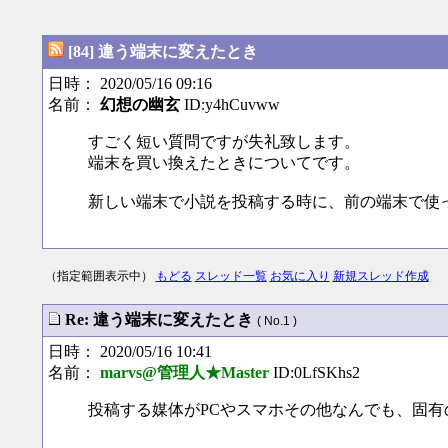
[84] 違う端末に変えたとき
日時： 2020/05/16 09:16
名前：
幻想の幽玄
ID:y4hCuvww
すごく短い質問ですが失礼致します。
端末を買い換えたときについてです。
新しい端末で小説を投稿する時に、前の端末で使
（指定範囲表示中）
もどる
スレッド一覧
お気に入り
新規スレッド作成
Re: 違う端末に変えたとき
( No.1 )
日時： 2020/05/16 10:41
名前：
marvs@管理人★Master
ID:0LfSKhs2
投稿する媒体がPCやスマホその他なんでも、固