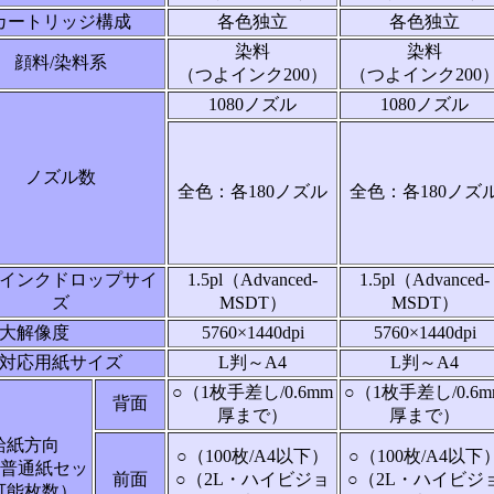
カートリッジ構成
各色独立
各色独立
染料
染料
顔料/染料系
（つよインク200）
（つよインク200
1080ノズル
1080ノズル
ノズル数
全色：各180ノズル
全色：各180ノズ
インクドロップサイ
1.5pl（Advanced-
1.5pl（Advanced-
ズ
MSDT）
MSDT）
大解像度
5760×1440dpi
5760×1440dpi
対応用紙サイズ
L判～A4
L判～A4
○（1枚手差し/0.6mm
○（1枚手差し/0.6m
背面
厚まで）
厚まで）
給紙方向
○（100枚/A4以下）
○（100枚/A4以下
4普通紙セッ
前面
○（2L・ハイビジョ
○（2L・ハイビジ
可能枚数）