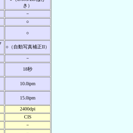
き）
－
○
○
フ
○（自動写真補正II）
－
18秒
10.0ipm
15.0ipm
2400dpi
CIS
－
－