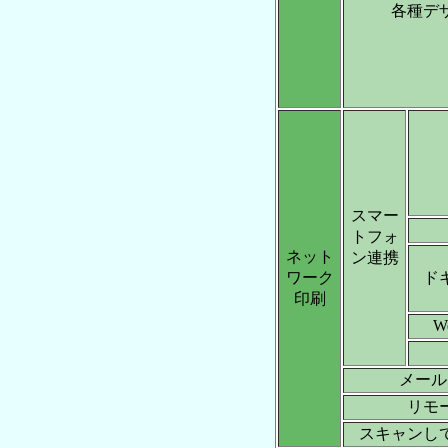
各種デ
スマー
トフォ
ネット
ン連携
ワーク
ド
印刷
W
メール
リモ
スキャンし