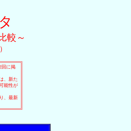
ンタ
比較～
記）
2回に掲
は、新た
可能性が
り、最新