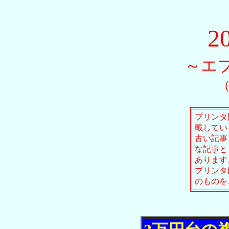
2
～エ
（
プリンタ
載してい
古い記事
な記事と
あります
プリンタ
のものを