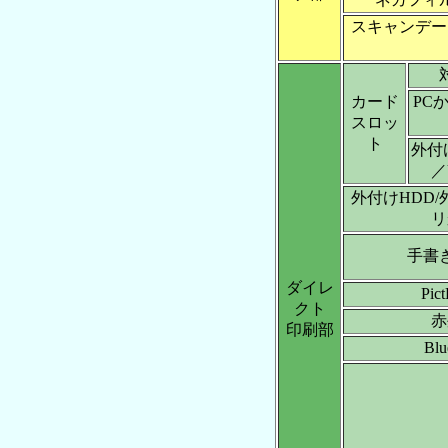
スキャンデー
カード
PC
スロッ
ト
外付
／
外付けHDD/
リ
手書
ダイレ
Pic
クト
赤
印刷部
Bl