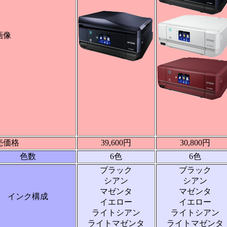
画像
売価格
39,600円
30,800円
色数
6色
6色
ブラック
ブラック
シアン
シアン
マゼンタ
マゼンタ
インク構成
イエロー
イエロー
ライトシアン
ライトシアン
ライトマゼンタ
ライトマゼンタ