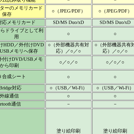
ターのメモリカード
○（JPEG/PDF）
○（JPEG/PDF）
保存
対応メモリカード
SD/MS Duo/xD
SD/MS Duo/xD
からドライブとして利
○
○
用
けHDD／外付けDVD
○（外部機器共有対
○（外部機器共有
USBメモリへ保存
応）／○／○
応）／○／○
外付けDVD/USBメモ
○／○／○
○／○／○
から印刷
き合成シート
○
○
tBridge対応
○（USB／Wi-Fi）
○（USB／Wi-Fi）
外線通信
○
○
uetooth通信
－
－
塗り絵印刷
塗り絵印刷