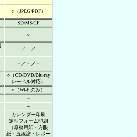
○（JPEG/PDF）
SD/MS/CF
○
対
－／－／－
－／－／－
○（CD/DVD/Blu-ray
レーベル対応）
○（Wi-Fiのみ）
－
－
カレンダー印刷
定型フォーム印刷
（原稿用紙・方眼
紙・五線譜・レポー