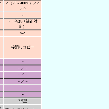
○
○（25～400%）／○
／○
○
○（色あせ補正対
）
応）
○/○
枠消しコピー
－
－／－
－／－
－／－
－
－
）
3.5型
＋