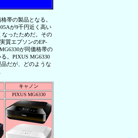
上の価格帯の製品となる。
EP-905Aが9千円近く高い
無くなったためだ。その
実質エプソンのEP-
MG6330が同価格帯の
IXUS MG6330
製品だが、どのような
。
キャノン
PIXUS MG6330