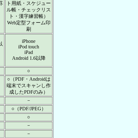
罫
ト用紙・スケジュー
）
ル帳・チェックリス
ト・漢字練習帳）
Web定型フォーム印
刷
iPhone
以
iPod touch
iPad
Android 1.6以降
○
○（PDF・Androidは
端末でスキャンし作
）
成したPDFのみ）
－
○（PDF/JPEG）
○
－
－