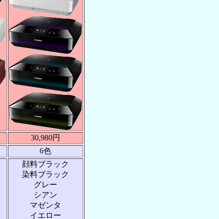
30,980円
6色
顔料ブラック
染料ブラック
グレー
シアン
マゼンタ
イエロー