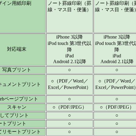
ザイン用紙印刷
ノート罫線印刷（罫
ノート罫線印刷（
線・マス目・便箋）
線・マス目・便箋
iPhone 3以降
iPhone 3以降
iPod touch 第3世代以
iPod touch 第3世代
対応端末
降
降
iPad
iPad
Android 2.1以降
Android 2.1以降
写真プリント
○
○
○（PDF／Word／
○（PDF／Word／
キュメントプリント
Excel／PowerPoint）
Excel／PowerPoint
ebページプリント
○
○
スキャン
○（PDF/JPEG）
○（PDF/JPEG）
してプリント
○
○
ートプリント
○
○
てリモートプリント
○
○