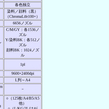
各色独立
染料／顔料（黒）
）
（ChromaLife100+）
6656ノズル
C/M/GY：各1536ノ
ズル
Y/染料BK：各512ノ
ル
ズル
顔料BK：1024ノズ
ル
1pl
9600×2400dpi
L判～A4
m
－
○（125枚/A4/B5/A5
）
他）
ョ
○（L/KG/2L/はが