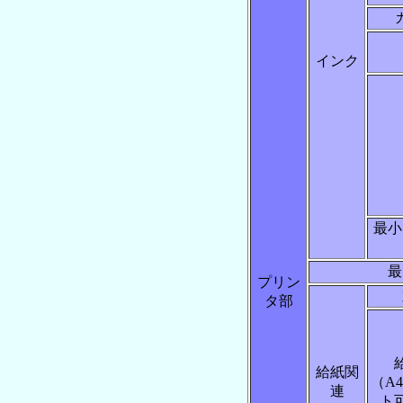
インク
最小
最
プリン
タ部
給紙関
（A
連
ト