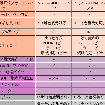
動変倍／オートフィ
○（25～400%）／○
○（25～400%）／
ット
／○
／○
lu-rayレーベルコピー
○
○
き増し風コピー
○（退色復元対応）
○（退色復元対応
ップ/4アップ
○/－
○/－
塗り絵印刷
塗り絵印刷
BOOKコピー
BOOKコピー
エティコピー
ミラーコピー
ミラーコピー
領域判定コピー
領域判定コピー
ス最大保存ページ数
－
－
（電源オフ／停電）
－／－
－／－
チ／短縮ダイヤル
－／－
－／－
ヤル／順次同報送信
－／－
－／－
リダイヤル
－
－
Cファクス
－
－
スプレイ
3.5型（角度調整可）
3.5型（角度調整可
タッチパネル液晶＋
タッチパネル液晶