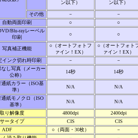
ン以下）
ン以下）
その他
－
－
自動両面印刷
○
○
DVD/Blu-rayレーベル
○
○
印刷
○（オートフォトフ
○（オートフォト
写真補正機能
ァイン！EX）
ァイン！EX）
定インク切れ時印刷
－
－
縁なし写真（メーカー
14秒
14秒
公称）
普通紙カラー（ISO基
N/A
N/A
準）
普通紙モノクロ（ISO
N/A
N/A
基準）
取り解像度
4800dpi
2400dpi
サータイプ
CIS
CIS
ADF
○（両面・30枚）
－
ルム読み取り機能
－
－