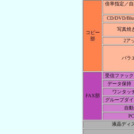
倍率指定／自
CD/DVD/B
写真焼
コピー
部
2ア
バラ
受信ファック
データ保持
ワンタッ
FAX部
グループダイ
自動
P
液晶ディ