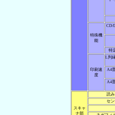
CD/
特殊機
能
特
L判
印刷速
A4
度
A4
読み
セン
スキャ
ナ部
ネガフィ