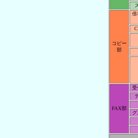
倍
C
コピー
部
受
FAX部
グ