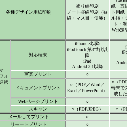
（原稿
塗り絵印刷
紙・五
各種デザイン用紙印刷
ノート罫線印刷（罫
ト用紙
線・マス目・便箋）
ル帳・
ト・漢
Web
iPhone 3以降
iPod touch 第3世代以
iP
対応端末
降
iPad
Andr
Android 2.1以降
マー
写真プリント
○
フォ
○（PDF
連携
○（PDF／Word／
ドキュメントプリント
端末で
Excel／PowerPoint）
成した
Webページプリント
○
スキャン
○（PDF/JPEG）
○（P
メールしてプリント
○
リモートプリント
○