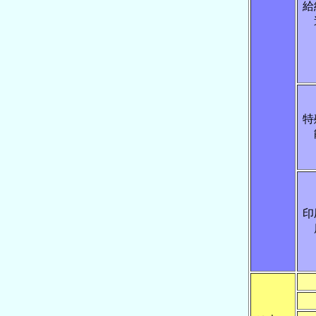
給
特
印