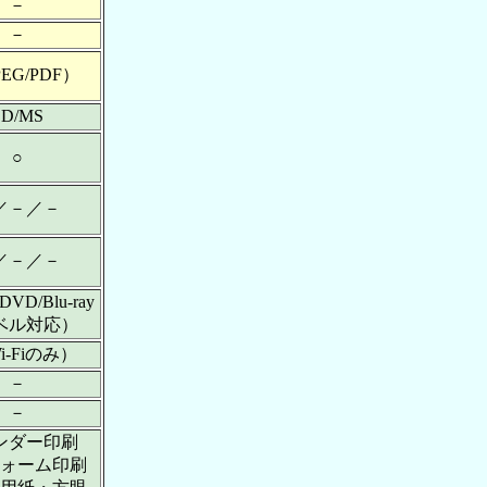
－
－
PEG/PDF）
SD/MS
○
／－／－
／－／－
VD/Blu-ray
ベル対応）
i-Fiのみ）
－
－
ンダー印刷
ォーム印刷