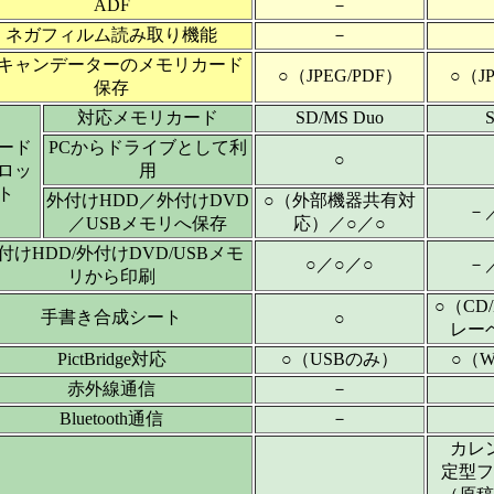
ADF
－
ネガフィルム読み取り機能
－
キャンデーターのメモリカード
○（JPEG/PDF）
○（J
保存
対応メモリカード
SD/MS Duo
ード
PCからドライブとして利
○
ロッ
用
ト
外付けHDD／外付けDVD
○（外部機器共有対
－
／USBメモリへ保存
応）／○／○
付けHDD/外付けDVD/USBメモ
○／○／○
－
リから印刷
○（CD/D
手書き合成シート
○
レー
PictBridge対応
○（USBのみ）
○（W
赤外線通信
－
Bluetooth通信
－
カレ
定型フ