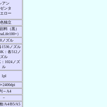
シアン
ゼンタ
エロー
色独立
顔料（黒）
aLife100+）
20ノズル
各1536ノズル
BK：各512ノ
ズル
：1024ノズ
ル
1pl
0×2400dpi
判～A4
－
枚/A4/B5/A5