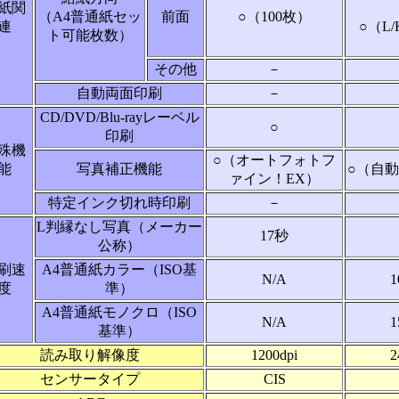
紙関
（A4普通紙セッ
前面
○（100枚）
連
○（L/
ト可能枚数）
その他
－
自動両面印刷
－
CD/DVD/Blu-rayレーベル
○
印刷
殊機
○（オートフォトフ
能
写真補正機能
○（自動
ァイン！EX）
特定インク切れ時印刷
－
L判縁なし写真（メーカー
17秒
公称）
刷速
A4普通紙カラー（ISO基
N/A
1
度
準）
A4普通紙モノクロ（ISO
N/A
1
基準）
読み取り解像度
1200dpi
2
センサータイプ
CIS