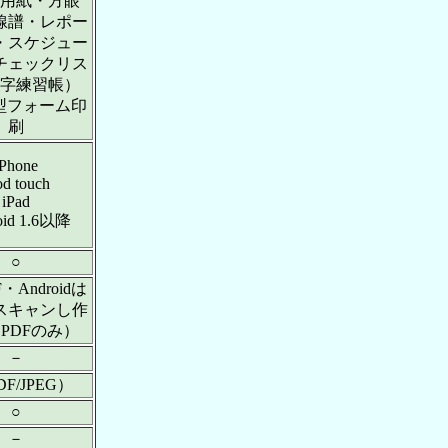
用紙・方眼
線譜・レポー
・スケジュー
チェックリス
字練習帳）
定型フォーム印
刷
iPhone
od touch
iPad
oid 1.6以降
○
・Androidは
スキャンし作
PDFのみ）
－
DF/JPEG）
○
－