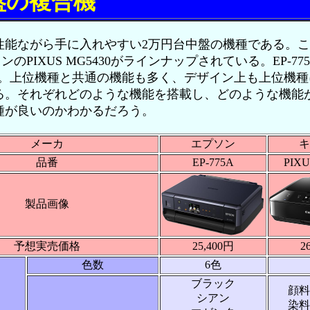
盤の複合機
能ながら手に入れやすい2万円台中盤の機種である。こ
ンのPIXUS MG5430がラインナップされている。EP-775A
800円だ。上位機種と共通の機能も多く、デザイン上も上位
る。それぞれどのような機能を搭載し、どのような機能
種が良いのかわかるだろう。
メーカ
エプソン
キ
品番
EP-775A
PIXU
製品画像
予想実売価格
25,400円
2
色数
6色
ブラック
顔料
シアン
染料