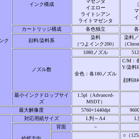
マゼンタ
インク構成
イエロー
マ
ライトシアン
イ
ライトマゼンタ
カートリッジ構成
各色独立
各
染料
染料／
ンク
顔料/染料系
（つよインク200）
（Chrom
1080ノズル
51
C/M：
Y/染料
ノズル数
全色：各180ノズル
顔料BK
最小インクドロップサイ
1.5pl（Advanced-
ズ
MSDT）
最大解像度
5760×1440dpi
960
対応用紙サイズ
L判～A4
L
背面
－
○（125
給紙方向