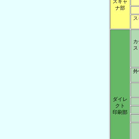
スキャ
ナ部
ス
カ
ス
外
ダイレ
クト
印刷部