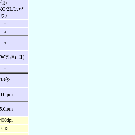
他）
KG/2L/はが
き）
－
○
○
写真補正II）
－
18秒
0.0ipm
5.0ipm
400dpi
CIS