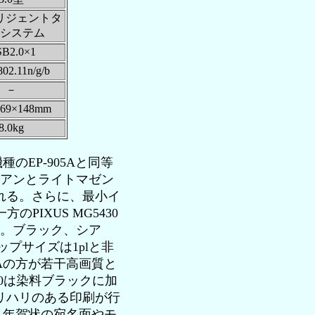
リジェントタ
システム
B2.0×1
02.11n/g/b
－
369×148mm
8.0kg
のEP-905Aと同等
シアンとライトマゼン
れる。さらに、最小イ
PIXUS MG5430
る。ブラック、シア
ップサイズは1plと非
Aの方が若干高画質と
30は染料ブラックに加
リハリのある印刷が行
、年賀状の宛名面やモ