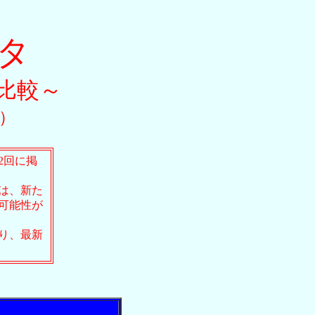
ンタ
比較～
記）
2回に掲
は、新た
可能性が
り、最新