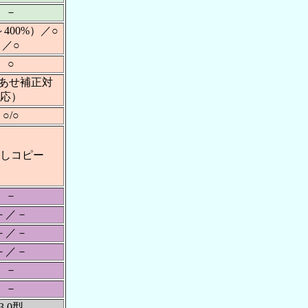
－
～400%）／○
／○
○
色あせ補正対
応）
○/○
しコピー
－
－／－
－／－
－／－
－
－
3.0型