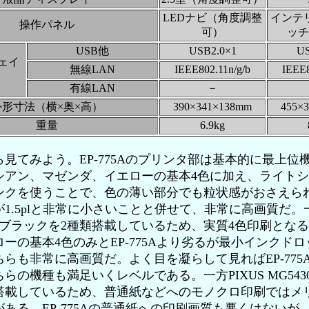
LEDナビ（角度調整
インテ
操作パネル
可）
ッチ
USB他
USB2.0×1
US
ェイ
無線LAN
IEEE802.11n/g/b
IEEE8
有線LAN
－
外形寸法（横×奥×高）
390×341×138mm
455×
重量
6.9kg
てみよう。EP-775Aのプリンタ部は基本的に最上位機種
シアン、マゼンダ、イエローの基本4色に加え、ライト
ンクを使うことで、色の薄い部分でも粒状感がおさえら
.5plと非常に小さいことと併せて、非常に高画質だ。一方の
、ブラックを2種類搭載しているため、実質4色印刷とな
ーの基本4色のみとEP-775Aより劣るが最小インクドロ
らも非常に高画質だ。よく目を凝らして見ればEP-775
らの機種も満足いくレベルである。一方PIXUS MG54
搭載しているため、普通紙などへのモノクロ印刷ではメ
ある。EP-775Aの普通紙への印刷画質も悪くはないが