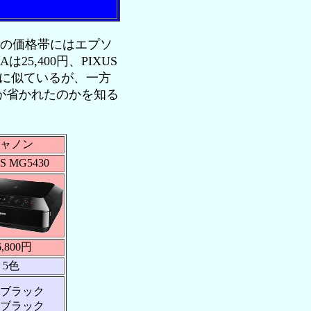
の価格帯にはエプソ
は25,400円、PIXUS
機種に似ているが、一方
が省かれたのかを知る
ャノン
S MG5430
6,800円
5色
ブラック
ブラック