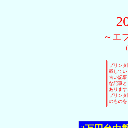
2
～エ
（
プリンタ
載してい
古い記事
な記事と
あります
プリンタ
のものを