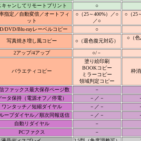
スキャンしてリモートプリント
○
率指定／自動変倍／オートフィ
○（25～400%）／○
○（25
ット
／○
D/DVD/Blu-rayレーベルコピー
○
○（
写真焼き増し風コピー
○（退色復元対応）
2アップ/4アップ
○/－
塗り絵印刷
BOOKコピー
バラエティコピー
枠消
ミラーコピー
領域判定コピー
信ファックス最大保存ページ数
－
データ保持（電源オフ／停電）
－／－
ワンタッチ／短縮ダイヤル
－／－
ループダイヤル／順次同報送信
－／－
自動リダイヤル
－
PCファクス
－
液晶ディスプレイ
2.5型（角度調整可）