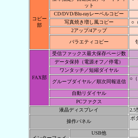
ット
CD/DVD/Blu-rayレーベルコピー
コピー
写真焼き増し風コピー
○
部
2アップ/4アップ
バラエティコピー
受信ファックス最大保存ページ数
データ保持（電源オフ／停電）
ワンタッチ／短縮ダイヤル
FAX部
○（
グループダイヤル／順次同報送信
自動リダイヤル
PCファクス
液晶ディスプレイ
2.
ボ
操作パネル
USB他
インターフェイ