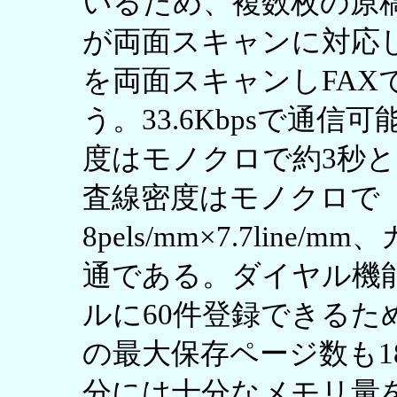
いるため、複数枚の原稿
が両面スキャンに対応して
を両面スキャンしFAX
う。33.6Kbpsで通
度はモノクロで約3秒
査線密度はモノクロで「8pel
8pels/mm×7.7line/
通である。ダイヤル機
ルに60件登録できるた
の最大保存ページ数も1
分には十分なメモリ量を