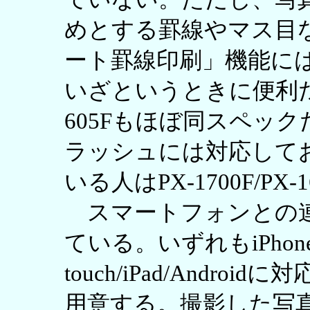
めとする罫線やマス目
ート罫線印刷」機能に
いざというときに便利だ
605Fもほぼ同スペッ
ラッシュには対応して
いる人はPX-1700F/PX
スマートフォンとの連
ている。いずれもiPhone4/iP
touch/iPad/Andr
用意する。撮影した写