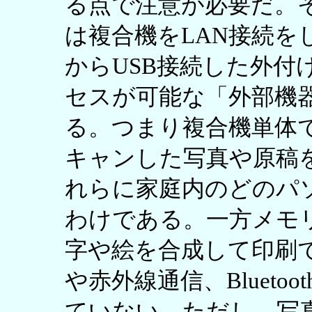
る点で注意が必要だ。その上、
は複合機をLAN接続を
からUSB接続した外付
セスが可能な「外部機
る。つまり複合機単体
キャンした写真や原稿
れらに家庭内のどのパ
わけである。一方メモ
字や絵を合成して印刷
や赤外線通信、Blueto
ていない。ただし、写