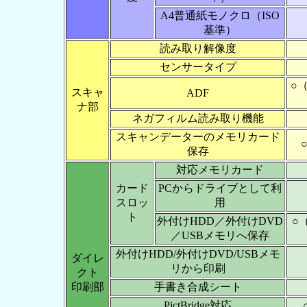
A4普通紙モノクロ（ISO
基準）
読み取り解像度
センサータイプ
○
スキャ
ADF
ナ部
ネガフィルム読み取り機能
スキャンデーターのメモリカード
保存
対応メモリカード
カード
PCからドライブとして利
スロッ
用
ト
外付けHDD／外付けDVD
○
／USBメモリへ保存
外付けHDD/外付けDVD/USBメモ
ダイレ
リから印刷
クト
印刷部
手書き合成シート
PictBridge対応