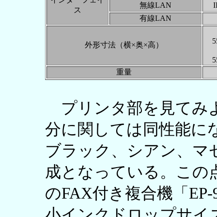
無線LAN
I
ス
有線LAN
5
外形寸法（横×奥×高）
5
重量
プリンタ部を見てみよ
分に関しては同性能に
ブラック、シアン、マ
成となっている。この
のFAX付き複合機「EP
小インクドロップサイズも