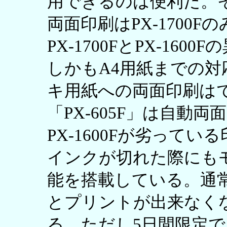
用できるのは便利だ。
両面印刷はPX-1700
PX-1700FとPX-16
しかもA4用紙までの対
キ用紙への両面印刷は
「PX-605F」は自動
PX-1600Fが劣って
インクが切れた際にも
能を搭載している。通
とプリントが出来なく
る。ただし5日間限定