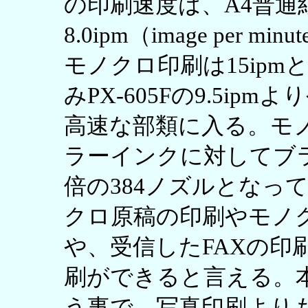
の印刷速度は、A4普通
8.0ipm（image per
モノクロ印刷は15ip
みPX-605Fの9.5i
高速な部類に入る。モ
ラーインクに対してブ
倍の384ノズルとなっ
クロ原稿の印刷やモノ
や、受信したFAXの印
刷ができると言える。
う事で、写真印刷より