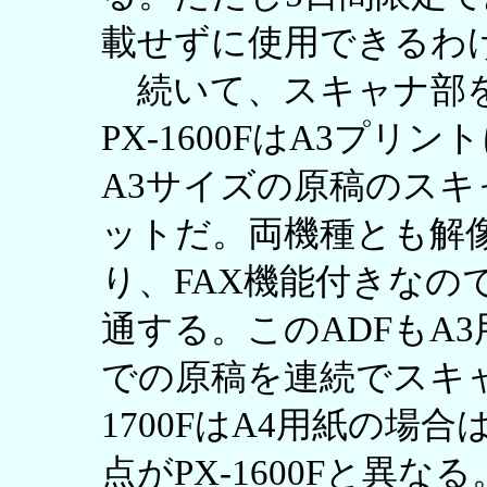
載せずに使用できるわ
続いて、スキャナ部を見
PX-1600FはA3プ
A3サイズの原稿のス
ットだ。両機種とも解像度
り、FAX機能付きなの
通する。このADFもA
での原稿を連続でスキャ
1700FはA4用紙の場
点がPX-1600Fと異