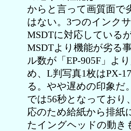
からと言って画質面で
はない。3つのインク
MSDTに対応しているが、「
MSDTより機能が劣る
ル数が「EP-905F」
め、L判写真1枚はPX-170
る。やや遅めの印象だ。ま
では56秒となっており
応のため給紙から排紙
たイングヘッドの動き