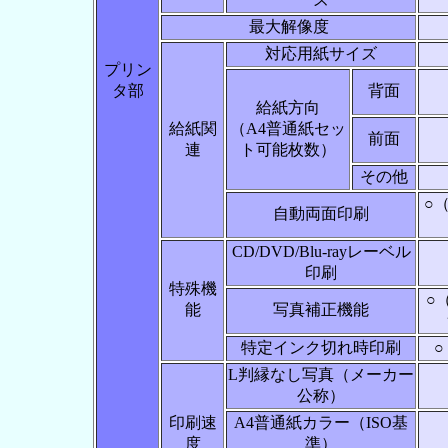
最大解像度
対応用紙サイズ
プリン
タ部
背面
給紙方向
給紙関
（A4普通紙セッ
前面
連
ト可能枚数）
その他
○
自動両面印刷
CD/DVD/Blu-rayレーベル
印刷
特殊機
○
能
写真補正機能
特定インク切れ時印刷
L判縁なし写真（メーカー
公称）
印刷速
A4普通紙カラー（ISO基
度
準）