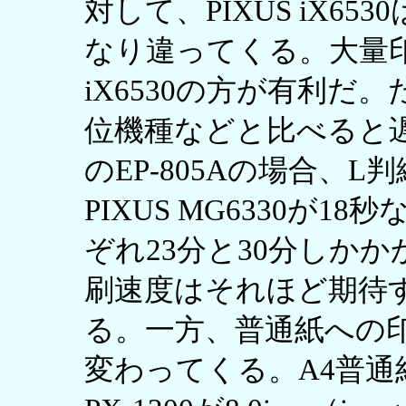
対して、PIXUS iX6
なり違ってくる。大量印
iX6530の方が有利だ
位機種などと比べると
のEP-805Aの場合、L
PIXUS MG6330が1
ぞれ23分と30分しか
刷速度はそれほど期待
る。一方、普通紙への
変わってくる。A4普