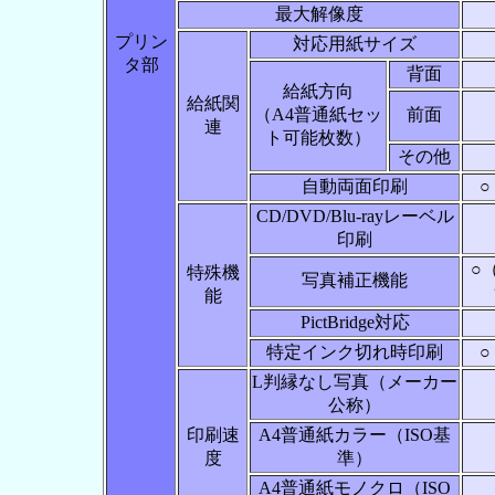
最大解像度
プリン
対応用紙サイズ
タ部
背面
給紙方向
給紙関
（A4普通紙セッ
前面
連
ト可能枚数）
その他
自動両面印刷
CD/DVD/Blu-rayレーベル
印刷
○
特殊機
写真補正機能
能
PictBridge対応
特定インク切れ時印刷
L判縁なし写真（メーカー
公称）
印刷速
A4普通紙カラー（ISO基
度
準）
A4普通紙モノクロ（ISO