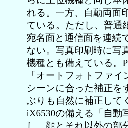
らに上位機種と同じ本
れる。一方、自動両面印刷
ている。ただし、普通
宛名面と通信面を連続
ない。写真印刷時に写
機種とも備えている。PX-
「オートフォトファイ
シーンに合った補正を
ぶりも自然に補正してく
iX6530の備える「自
し、顔とそれ以外の部