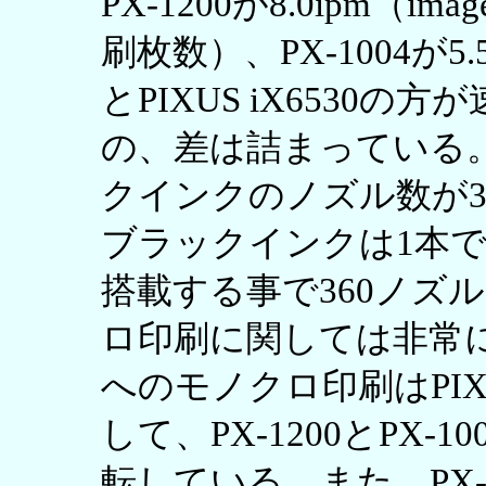
PX-1200が8.0ipm（ima
刷枚数）、PX-1004が5.5i
とPIXUS iX6530
の、差は詰まっている。さ
クインクのノズル数が38
ブラックインクは1本で
搭載する事で360ノズ
ロ印刷に関しては非常
へのモノクロ印刷はPIXUS
して、PX-1200とPX-
転している。また、PX-1