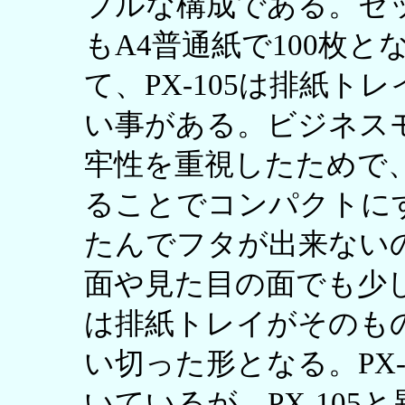
プルな構成である。セ
もA4普通紙で100枚
て、PX-105は排紙
い事がある。ビジネス
牢性を重視したためで
ることでコンパクトに
たんでフタが出来ない
面や見た目の面でも少し残念
は排紙トレイがそのも
い切った形となる。PX
いているが、PX-10