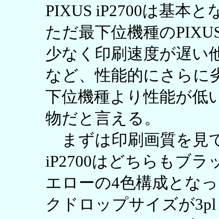
PIXUS iP2700は
ただ最下位機種のPIXUS
少なく印刷速度が遅い
など、性能的にさらに
下位機種より性能が低
物だと言える。
まずは印刷画質を見てみよ
iP2700はどちらも
エローの4色構成となって
クドロップサイズが3p