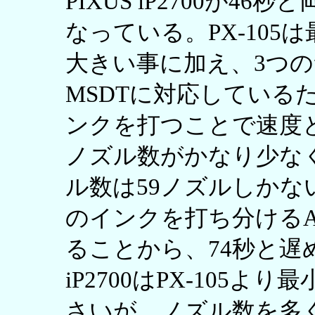
PIXUS iP2700が
なっている。PX-10
大きい事に加え、3つ
MSDTに対応している
ンクを打つことで速度
ノズル数がかなり少な
ル数は59ノズルしかな
のインクを打ち分けるAdv
ることから、74秒と遅め
iP2700はPX-105
さいが、ノズル数を多