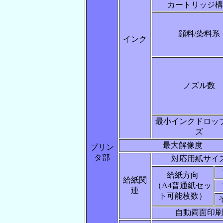
カートリッジ構
顔料/染料系
インク
ノズル数
最小インクドロッ
ズ
最大解像度
プリン
タ部
対応用紙サイ
給紙方向
給紙関
（A4普通紙セッ
連
ト可能枚数）
自動両面印刷