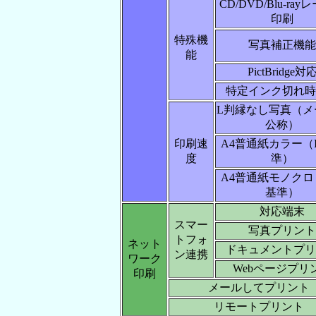
CD/DVD/Blu-ra
印刷
特殊機
写真補正機能
能
PictBridge対
特定インク切れ時
L判縁なし写真（メ
公称）
印刷速
A4普通紙カラー（I
度
準）
A4普通紙モノクロ（
基準）
対応端末
スマー
写真プリント
トフォ
ネット
ドキュメントプリ
ン連携
ワーク
Webページプリ
印刷
メールしてプリント
リモートプリント