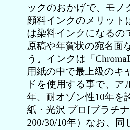
ックのおかげで、モノク
顔料インクのメリット
は染料インクになるの
原稿や年賀状の宛名面
う。インクは「ChromaL
用紙の中で最上級のキ
ドを使用する事で、アル
年、耐オゾン性10年を
紙・光沢 プロ[プラチ
200/30/10年）なお、同じ