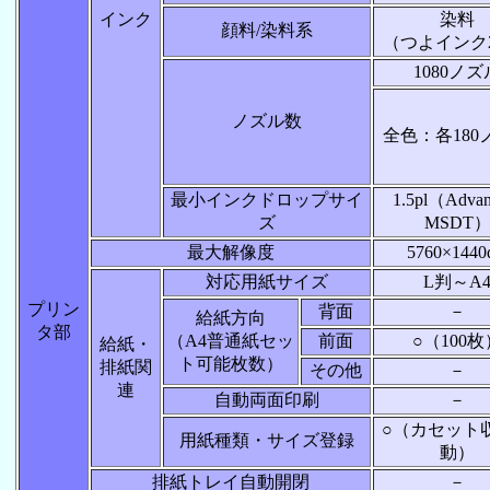
インク
染料
顔料/染料系
（つよインク2
1080ノズ
ノズル数
全色：各180
最小インクドロップサイ
1.5pl（Advan
ズ
MSDT
最大解像度
5760×1440
対応用紙サイズ
L判～A
プリン
背面
－
給紙方向
タ部
（A4普通紙セッ
前面
○（100枚
給紙・
ト可能枚数）
排紙関
その他
－
連
自動両面印刷
－
○（カセット
用紙種類・サイズ登録
動）
排紙トレイ自動開閉
－