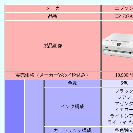
メーカ
エプソ
品番
EP-707A
製品画像
実売価格（メーカーWeb／税込み）
18,980円
色数
6色
ブラッ
シアン
マゼン
インク構成
イエロ
ライトシ
ライトマゼ
カートリッジ構成
各色独