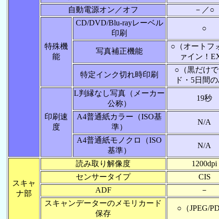
自動電源オン／オフ
－／○
CD/DVD/Blu-rayレーベル
○
印刷
特殊機
○（オートフ
写真補正機能
能
ァイン！E
○（黒だけ
特定インク切れ時印刷
ド・5日間の
L判縁なし写真（メーカー
19秒
公称）
印刷速
A4普通紙カラー（ISO基
N/A
度
準）
A4普通紙モノクロ（ISO
N/A
基準）
読み取り解像度
1200dpi
センサータイプ
CIS
スキャ
ADF
－
ナ部
スキャンデーターのメモリカード
○（JPEG/P
保存