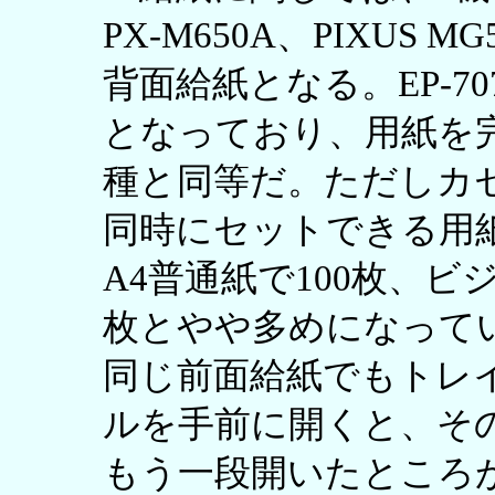
PX-M650A、PIXUS M
背面給紙となる。EP-70
となっており、用紙を
種と同等だ。ただしカ
同時にセットできる用紙は
A4普通紙で100枚、ビジ
枚とやや多めになっている。
同じ前面給紙でもトレ
ルを手前に開くと、そ
もう一段開いたところ