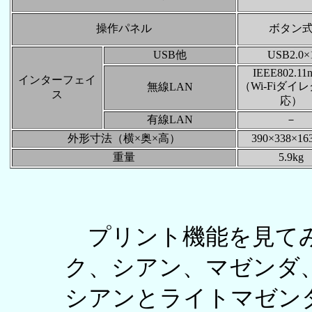
操作パネル
ボタン
USB他
USB2.0×
IEEE802.11n
インターフェイ
（Wi-Fiダイ
無線LAN
ス
応）
有線LAN
－
外形寸法（横×奥×高）
390×338×1
重量
5.9kg
プリント機能を見てみよ
ク、シアン、マゼンダ
シアンとライトマゼン