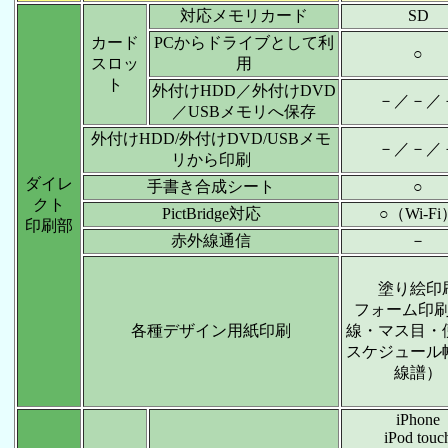
対応メモリカード
SD
カード
PCからドライブとして利
○
スロッ
用
ト
外付けHDD／外付けDVD
－／－／
／USBメモリへ保存
外付けHDD/外付けDVD/USBメモ
－／－／
リから印刷
ダイレ
手書き合成シート
○
クト
PictBridge対応
○（Wi-Fi
印刷部
赤外線通信
－
塗り絵印
フォーム印
各種デザイン用紙印刷
線・マス目・
スケジュール
線譜）
iPhone
iPod touc