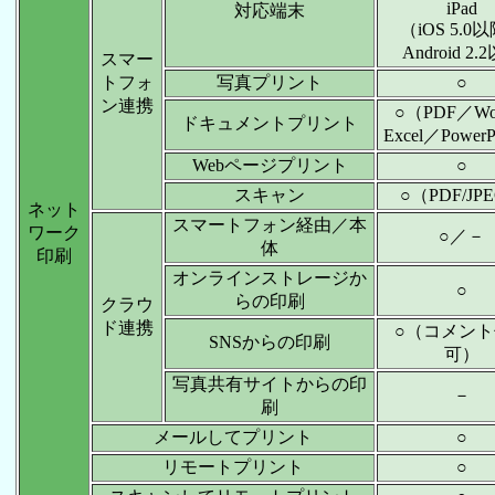
iPad
対応端末
（iOS 5.0
Android 2.
スマー
トフォ
写真プリント
○
ン連携
○（PDF／Wo
ドキュメントプリント
Excel／PowerP
Webページプリント
○
スキャン
○（PDF/JP
ネット
スマートフォン経由／本
ワーク
○／－
体
印刷
オンラインストレージか
○
らの印刷
クラウ
ド連携
○（コメン
SNSからの印刷
可）
写真共有サイトからの印
－
刷
メールしてプリント
○
リモートプリント
○