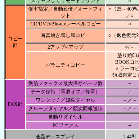
スキャンしてリモートプリント
○
倍率指定／自動変倍／オートフィ
○（25～400
ット
／○
CD/DVD/Blu-rayレーベルコピー
○
写真焼き増し風コピー
○（退色復元
コピー
部
2アップ/4アップ
○/－
塗り絵印
BOOKコ
バラエティコピー
ミラーコ
領域判定コ
受信ファックス最大保存ページ数
－
データ保持（電源オフ／停電）
－／－
ワンタッチ／短縮ダイヤル
－／－
FAX部
グループダイヤル／順次同報送信
－／－
自動リダイヤル
－
PCファクス
－
液晶ディスプレイ
1.44型