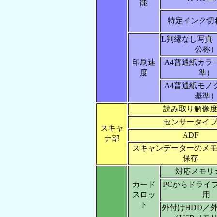
能
特定インク切
L判縁なし写真
公称
印刷速
A4普通紙カラー
度
準）
A4普通紙モノク
基準
読み取り解像
センサータイ
スキャ
ADF
ナ部
スキャンデーターのメ
保存
対応メモリ
カード
PCからドライ
スロッ
用
ト
外付けHDD／外