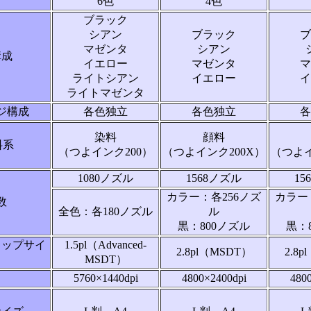
6色
4色
ブラック
シアン
ブラック
ブ
マゼンタ
シアン
構成
イエロー
マゼンタ
マ
ライトシアン
イエロー
イ
ライトマゼンタ
ジ構成
各色独立
各色独立
各
染料
顔料
料系
（つよインク200）
（つよインク200X）
（つよイ
1080ノズル
1568ノズル
15
カラー：各256ノズ
カラー
数
全色：各180ノズル
ル
黒：800ノズル
黒：
ロップサイ
1.5pl（Advanced-
2.8pl（MSDT）
2.8
MSDT）
5760×1440dpi
4800×2400dpi
480