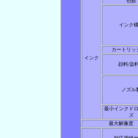
色数
インク
カートリッ
インク
顔料/染
ノズル
最小インクド
ズ
最大解像度