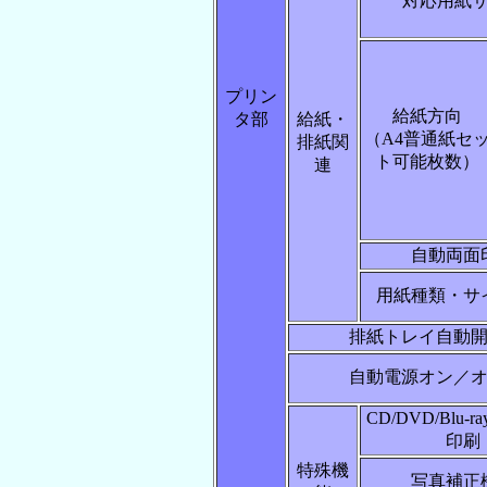
対応用紙
プリン
給紙方向
タ部
給紙・
（A4普通紙セ
排紙関
ト可能枚数）
連
自動両面
用紙種類・サ
排紙トレイ自動
自動電源オン／
CD/DVD/Blu-
印刷
特殊機
写真補正