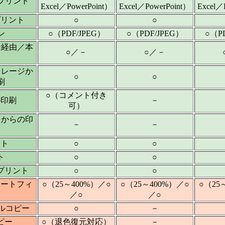
プリント
Excel／PowerPoint）
Excel／PowerPoint）
Excel／
プリント
○
○
ン
○（PDF/JPEG）
○（PDF/JPEG）
○（P
ン経由／本
○／－
○／－
トレージか
○
○
刷
○（コメント付き
の印刷
－
可）
トからの印
－
－
ント
○
○
ト
○
○
プリント
○
○
オートフィ
○（25～400%）／○
○（25～400%）／○
○（25
／○
／○
ーベルコピー
○
－
ピー
○（退色復元対応）
－