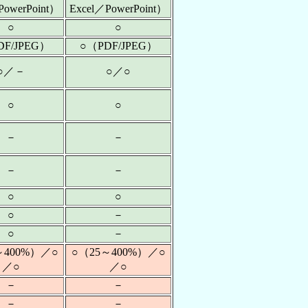
PowerPoint）
Excel／PowerPoint）
○
○
DF/JPEG）
○（PDF/JPEG）
○／－
○／○
○
○
－
－
－
－
○
○
○
－
○
－
～400%）／○
○（25～400%）／○
／○
／○
－
－
－
－