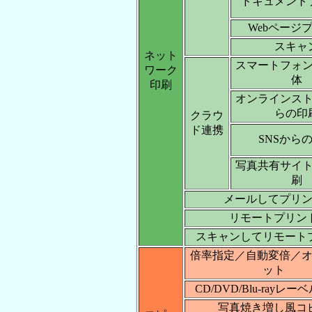
ドキュメント
Webページ
スキャ
ネット
スマートフォ
ワーク
体
印刷
オンラインス
らの印
クラウ
ド連携
SNSから
写真共有サイ
刷
メールしてプリ
リモートプリン
スキャンしてリモート
倍率指定／自動変倍／
ット
CD/DVD/Blu-rayレ
写真焼き増し風コ