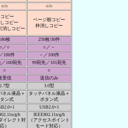
○/○
○/○
Dコピー
ページ順コピー
しコピー
枠消しコピー
穴消しコピー
180枚
250枚/30件
○／○
○／－
／100件
－／100件
先／100宛先
99宛先／101宛先
○
○
送受信
送信のみ
2.7型
3.0型
パネル液晶＋
タッチパネル液晶＋
タン式
ボタン式
B2.0×1
USB2.0×1
02.11n/g/b
IEEE802.11n/g/b
Fiダイレクト対
（アクセスポイント
応）
モード対応）