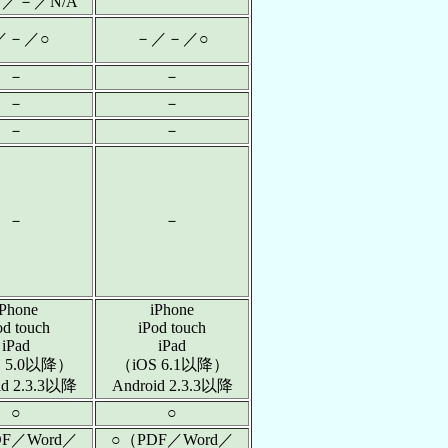
／－／N/A
／－／○
－／－／○
－
－
－
－
－
－
－
－
iPhone
iPhone
od touch
iPod touch
iPad
iPad
S 5.0以降）
（iOS 6.1以降）
id 2.3.3以降
Android 2.3.3以降
○
○
F／Word／
○（PDF／Word／