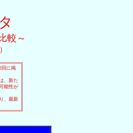
ンタ
比較～
新）
2回に掲
は、新た
可能性が
り、最新