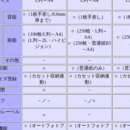
サイズ
L判～A4
L判～A4
L
○（1枚手差し/0.6mm
背面
○（1枚手差し）
○（
厚まで）
○（250枚・L判～
○（100枚/L判～A4）
ッ
A4）
○（2
前面
○（L判～2L・ハイビ
○（250枚・普通紙B5
ジョン）
～A4）
その他
－
－
印刷
○
○（普通紙のみ）
○（
○（カセット収納連
○（カセット収納連
○（カ
イズ登録
動）
動）
開閉
○
－
オフ
－／－
－／○
rayレーベル
－
○
○（オートフォトフ
○（オートフォトフ
○（オ
機能