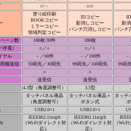
プ
○/－
○/○
塗り絵印刷
IDコピー
I
BOOKコピー
ー
影消しコピー
影消
ミラーコピー
パンチ穴消しコピー
パンチ
領域判定コピー
存ページ数
180枚/30件
180枚
／停電）
○／○
○／○
イヤル
－／60件
－／100件
－
次同報送信
59宛先／30宛先
99宛先／100宛先
99宛
ル
○
○
送受信
送受信
4.3型（角度調整可）
3.5型
タッチパネル液晶
タッチパネル液晶＋
タッチ
（角度調整可）
ボタン式
ボ
他
USB2.0×1
USB2.0×1
US
IEEE802.11n/g/b
IEEE802.11n/g/b
IEEE8
（Wi-Fiダイレクト対
（Wi-Fiダイレクト対
（Wi-
N
応）
応）