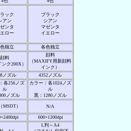
4色
4色
ラック
ブラック
シアン
シアン
ゼンタ
マゼンタ
エロー
イエロー
色独立
各色独立
顔料
顔料
（MAXIFY用新顔料
ンク200X）
インク）
68ノズル
4352ノズル
：各256ノズ
カラー：各1024ノズ
ル
ル
800ノズル
黒：1280ノズル
pl（MSDT）
N/A
0×2400dpi
600×1200dpi
L判～A4