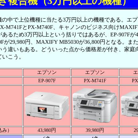
付き複合機（3万円以上の機種）
の中で上位機種に当たる3万円以上の機種である。エプソ
X-M741FとPX-M740F、キャノンのビジネス向けMAXIF
るため3万円以上という括りではあるが、EP-907Fが43,9
740Fが29,980円、MAXIFY MB5030が36,800円とな
いう違いもある。どういった点から価格差が付き、家庭
ていこう。
エプソン
エプソン
エ
EP-907F
PX-M741F
PX
込み）
43,980円
39,980円
2