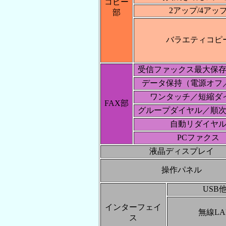
コピー
2アップ/4アッ
部
バラエティコピ
受信ファックス最大保
データ保持（電源オフ
ワンタッチ／短縮ダ
FAX部
グループダイヤル／順
自動リダイヤ
PCファクス
液晶ディスプレイ
操作パネル
USB
インターフェイ
無線LA
ス