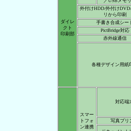
／USBメモ
外付けHDD/外付けDVD
リから印刷
ダイレ
手書き合成シー
クト
PictBridge対応
印刷部
赤外線通信
各種デザイン用紙
対応端
スマー
トフォ
写真プリ
ン連携