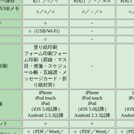
リへ保存
応）／○／○
対応）／－／N/A
対応）
/USBメモ
○／○／○
○／－／○
○
ト
○
－
○（USB/Wi-Fi）
－
○
－
塗り絵印刷
フォーム印刷フォー
ム印刷（罫線・マス
印刷
目・便箋・スケジュ
－
ール帳・五線譜・メ
ッセージカード・折
り紙封筒）
iPhone
iPhone
iPod touch
iPod touch
iP
iPad
iPad
末
（iOS 5.0以降）
（iOS 5.0以降）
（iO
Android 2.3.3以降
Android 2.3.3以降
Andro
ント
○
○
○（PDF／Word／
○（PDF／Word／
○（PD