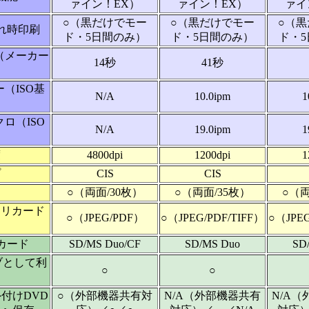
ァイン！EX）
ァイン！EX）
ァイ
○（黒だけでモー
○（黒だけでモー
○（
れ時印刷
ド・5日間のみ）
ド・5日間のみ）
ド・
（メーカー
14秒
41秒
）
（ISO基
N/A
10.0ipm
1
ロ（ISO
N/A
19.0ipm
1
）
度
4800dpi
1200dpi
1
プ
CIS
CIS
○（両面/30枚）
○（両面/35枚）
○（両
モリカード
○（JPEG/PDF）
○（JPEG/PDF/TIFF）
○（JPEG
カード
SD/MS Duo/CF
SD/MS Duo
SD
ブとして利
○
○
付けDVD
○（外部機器共有対
N/A（外部機器共有
N/A