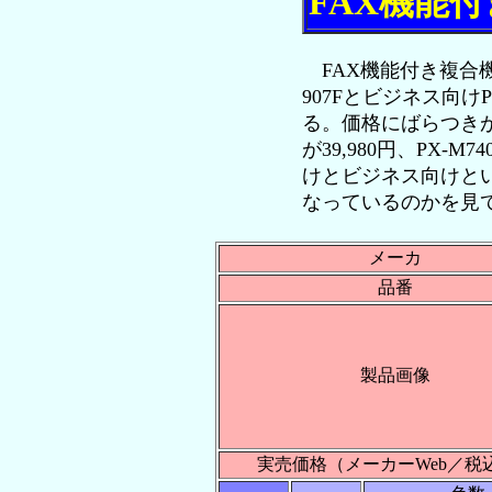
FAX機能
FAX機能付き複合機
907Fとビジネス向けP
る。価格にばらつきがあ
が39,980円、PX-M
けとビジネス向けと
なっているのかを見
メーカ
品番
製品画像
実売価格（メーカーWeb／税