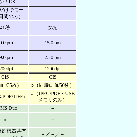
ン！EX）
黒だけでモー
－
5日間のみ）
41秒
N/A
0.0ipm
15.0ipm
9.0ipm
23.0ipm
200dpi
1200dpi
CIS
CIS
面/35枚）
○（同時両面/50枚）
○（JPEG/PDF・USB
/PDF/TIFF）
メモリのみ）
/MS Duo
－
－
○
（外部機器共有
－／－／－