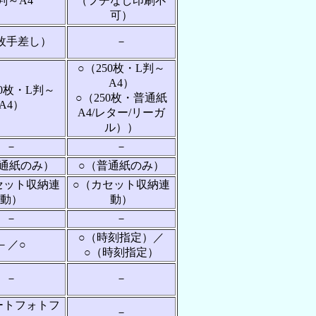
判～A4
（フチなし印刷不
可）
1枚手差し）
－
○（250枚・L判～
A4）
50枚・L判～
○（250枚・普通紙
A4）
A4/レター/リーガ
ル））
－
－
普通紙のみ）
○（普通紙のみ）
セット収納連
○（カセット収納連
動）
動）
－
－
○（時刻指定）／
－／○
○（時刻指定）
－
－
ートフォトフ
－