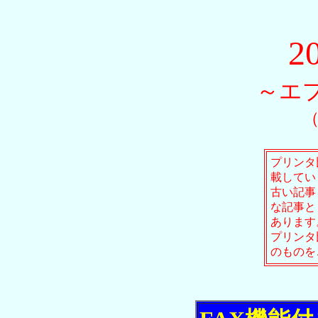
2
～エ
（
プリンタ
載してい
古い記事
な記事と
あります
プリンタ
のものを