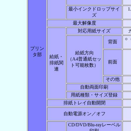
最小インクドロップサイ
1
ズ
最大解像度
対応用紙サイズ
○
背面
プリン
給紙方向
タ部
給紙・
（A4普通紙セッ
前面
排紙関
ト可能枚数）
連
その他
自動両面印刷
用紙種類・サイズ登録
排紙トレイ自動開閉
自動電源オン／オフ
CD/DVD/Blu-rayレーベル
印刷