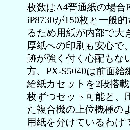
枚数はA4普通紙の場合EP-
iP8730が150枚と
るため用紙が内部で大
厚紙への印刷も安心で
跡が強く付く心配もな
方、PX-S5040は前
給紙カセットを2段搭載
枚ずつセット可能と、
た複合機の上位機種の
用紙を分けているわけ