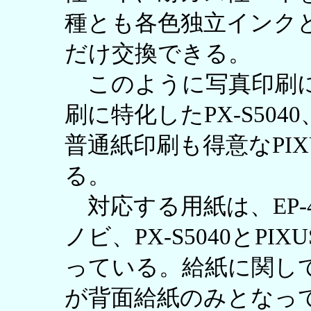
種とも各色独立インク
だけ交換できる。
このように写真印刷に特
刷に特化したPX-S50
普通紙印刷も得意なPIXU
る。
対応する用紙は、EP-4
ノビ、PX-S5040とPIX
っている。給紙に関しては、E
が背面給紙のみとなっ