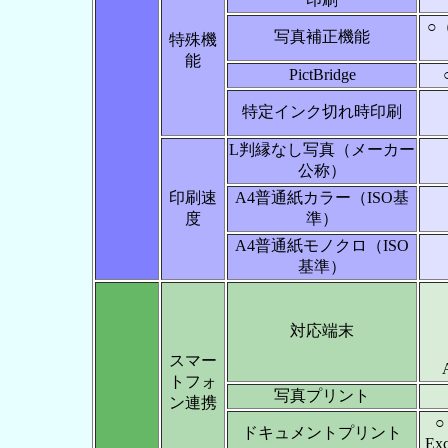
○
写真補正機能
特殊機
能
PictBridge
特定インク切れ時印刷
L判縁なし写真（メーカー
公称）
印刷速
A4普通紙カラー（ISO基
度
準）
A4普通紙モノクロ（ISO
基準）
対応端末
スマー
トフォ
写真プリント
ン連携
○
ドキュメントプリント
Ex