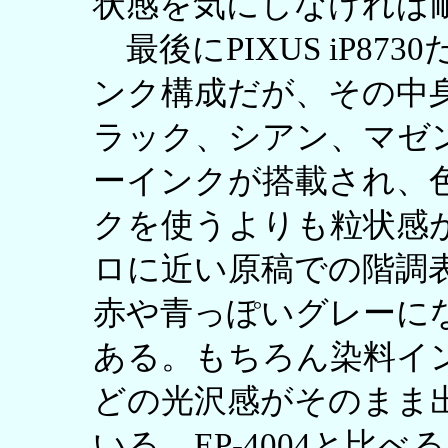
状感を気にしなければ
最後にPIXUS iP873
ンク構成だが、その中
ラック、シアン、マゼ
ーインクが搭載され、
クを使うよりも粒状感
ロに近い原稿での階調
赤や青っぽいグレーに
ある。もちろん染料イ
どの光沢感がそのまま
いる。EP-4004と比