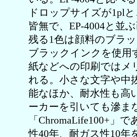
ドロップサイズが1pl
皆無で、EP-4004と
残る1色は顔料のブラ
ブラックインクを使用
紙などへの印刷ではメ
れる。小さな文字や中
能なほか、耐水性も高
ーカーを引いても滲ま
「ChromaLife100
性40年、耐ガス性10