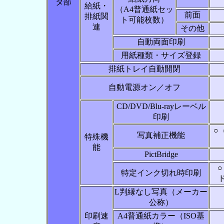
タ部
給紙・
（A4普通紙セッ
前面
排紙関
ト可能枚数）
連
その他
自動両面印刷
用紙種類・サイズ登録
排紙トレイ自動開閉
自動電源オン／オフ
CD/DVD/Blu-rayレーベル
印刷
○
写真補正機能
特殊機
能
PictBridge
特定インク切れ時印刷
L判縁なし写真（メーカー
公称）
印刷速
A4普通紙カラー（ISO基