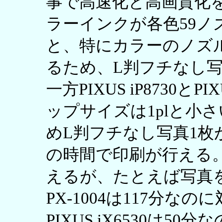
事で高速化と高画質化
ラーインクが各色59ノ
と、特にカラーのノズ
るため、L判フチなし写
一方PIXUS iP8730とP
ップサイズは1plと小
めL判フチなし写真1枚が
の時間で印刷が行える
えるが、たとえば写真を
PX-1004は117分なのに対
PIXUS iX6530は