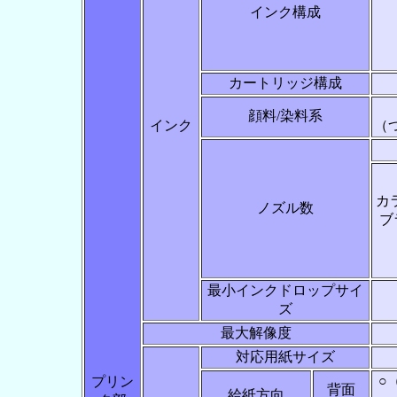
インク構成
カートリッジ構成
顔料/染料系
インク
（
カ
ノズル数
ブ
最小インクドロップサイ
ズ
最大解像度
対応用紙サイズ
○
プリン
背面
給紙方向