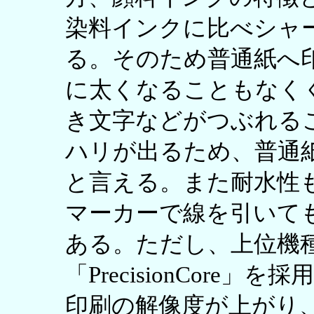
染料インクに比べシャ
る。そのため普通紙へ
に太くなることもなく
き文字などがつぶれる
ハリが出るため、普通
と言える。また耐水性
マーカーで線を引いて
ある。ただし、上位機種P
「PrecisionCor
印刷の解像度が上がり