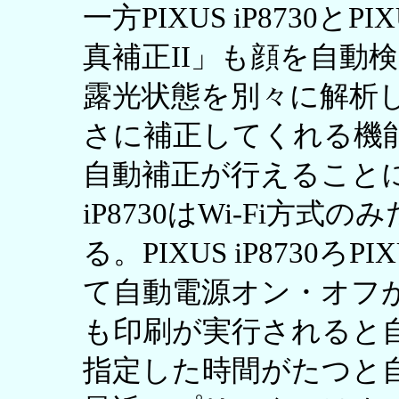
一方PIXUS iP8730とP
真補正II」も顔を自動
露光状態を別々に解析
さに補正してくれる機
自動補正が行えることに
iP8730はWi-Fi方式の
る。PIXUS iP8730ろP
て自動電源オン・オフ
も印刷が実行されると
指定した時間がたつと