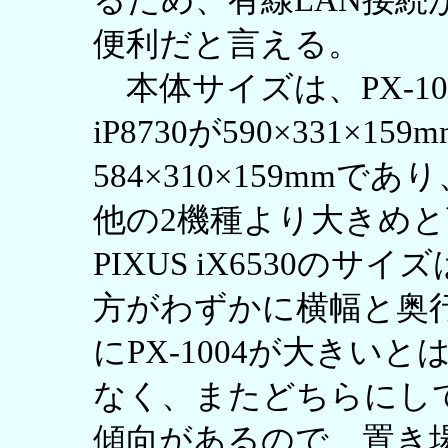
るため、有線LAN接続がで
便利だと言える。
本体サイズは、PX-1004が
iP8730が590×331×159
584×310×159mmで
他の2機種より大きめと言え
PIXUS iX6530のサイ
方がわずかに横幅と奥
にPX-1004が大きい
なく、またどちらにし
傾向があるので、置き