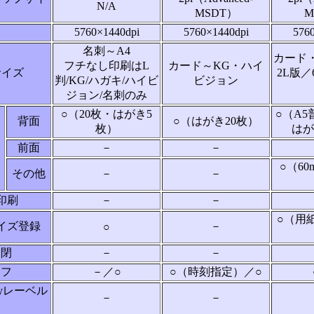
N/A
MSDT）
M
5760×1440dpi
5760×1440dpi
576
名刺～A4
カード
フチなし印刷はL
カード～KG・ハイ
サイズ
2L版／
判/KG/ハガキ/ハイビ
ビジョン
ジョン/名刺のみ
○（20枚・はがき5
○（A5
背面
○（はがき20枚）
枚）
はが
ッ
前面
－
－
○（6
その他
－
－
印刷
－
－
○（用
イズ登録
－
○
開閉
－
－
オフ
－／○
○（時刻指定）／○
rayレーベル
－
－