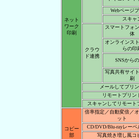
Webページ
スキャ
ネット
ワーク
スマートフォ
印刷
体
オンラインス
らの印
クラウ
ド連携
SNSから
写真共有サイ
刷
メールしてプリ
リモートプリン
スキャンしてリモート
倍率指定／自動変倍／
ット
CD/DVD/Blu-rayレ
コピー
部
写真焼き増し風コ