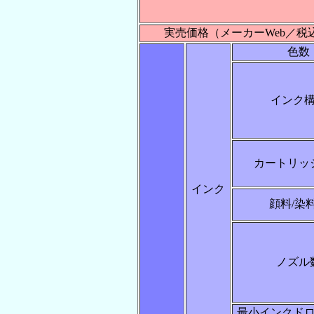
実売価格（メーカーWeb／税
色数
インク
カートリッ
インク
顔料/染
ノズル
最小インクド