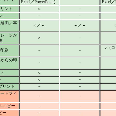
Excel／PowerPoint）
Excel／
プリント
○
－
ン
－
－
ン経由／本
○／－
－／－
トレージか
－
○
刷
○（
の印刷
－
－
トからの印
－
－
ント
○
－
ト
○
－
プリント
－
－
オートフィ
－
－
ーベルコピー
－
－
ピー
－
－