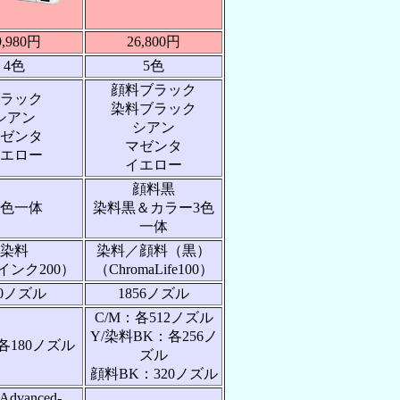
9,980円
26,800円
4色
5色
顔料ブラック
ラック
染料ブラック
シアン
シアン
ゼンタ
マゼンタ
エロー
イエロー
顔料黒
色一体
染料黒＆カラー3色
一体
染料
染料／顔料（黒）
インク200）
（ChromaLife100）
20ノズル
1856ノズル
C/M：各512ノズル
Y/染料BK：各256ノ
各180ノズル
ズル
顔料BK：320ノズル
Advanced-