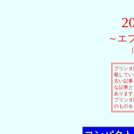
2
～エ
（
プリンタ
載してい
古い記事
な記事と
あります
プリンタ
のものを