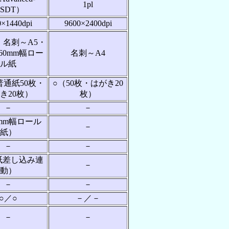
1pl
SDT）
0×1440dpi
9600×2400dpi
・名刺～A5・
60mm幅ロー
名刺～A4
ル紙
普通紙50枚・
○（50枚・はがき20
き20枚）
枚）
－
－
0mm幅ロール
－
紙）
－
－
紙差し込み連
－
動）
－
－
○／○
－／－
－
－