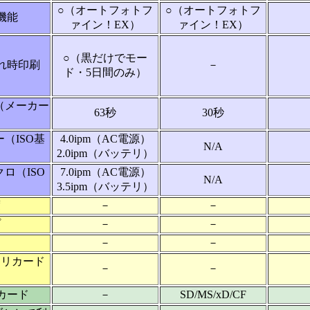
○（オートフォトフ
○（オートフォトフ
機能
ァイン！EX）
ァイン！EX）
○（黒だけでモー
れ時印刷
－
ド・5日間のみ）
（メーカー
63秒
30秒
）
（ISO基
4.0ipm（AC電源）
N/A
2.0ipm（バッテリ）
ロ（ISO
7.0ipm（AC電源）
N/A
）
3.5ipm（バッテリ）
度
－
－
プ
－
－
－
－
モリカード
－
－
カード
－
SD/MS/xD/CF