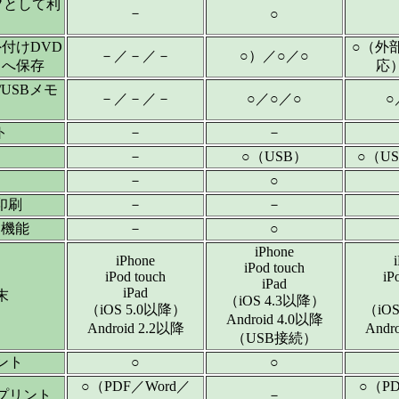
ブとして利
－
○
付けDVD
○（外
－／－／－
○）／○／○
リへ保存
応
/USBメモ
－／－／－
○／○／○
○
ト
－
－
－
○（USB）
○（US
－
○
印刷
－
－
ー機能
－
○
iPhone
iPhone
iPod touch
iPod touch
iP
iPad
iPad
末
（iOS 4.3以降）
（iOS 5.0以降）
（iO
Android 4.0以降
Android 2.2以降
Andr
（USB接続）
ント
○
○
○（PDF／Word／
○（PD
プリント
－