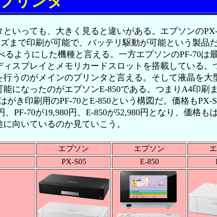
プリンタ
いっても、大きく見ると違いがある。エプソンのPX-S
はA4サイズまで印刷が可能で、バッテリ駆動が可能という製
べるようにした機種と言える。一方エプソンのPF-70は
ディスプレイとメモリカードスロットを搭載している。つ
を行うのがメインのプリンタと言える。そして液晶を大
になったのがエプソンE-850である。つまりA4印刷まで
真やはがき印刷用のPF-70とE-850という構図だ。価格もPX-S0
,800円、PF-70が19,980円、E-850が52,980円となり
途に向いているのか見ていこう。
エプソン
エプソン
エ
PX-S05
E-850