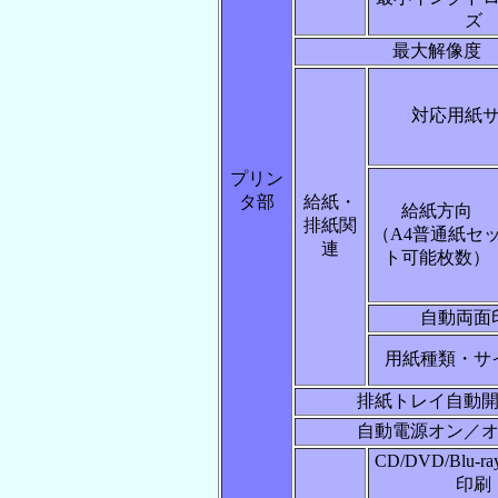
ズ
最大解像度
対応用紙
プリン
タ部
給紙・
給紙方向
排紙関
（A4普通紙セ
連
ト可能枚数）
自動両面
用紙種類・サ
排紙トレイ自動
自動電源オン／
CD/DVD/Blu-
印刷