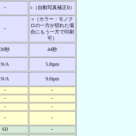
－
○（自動写真補正II）
○（カラー・モノク
ロの一方が切れた場
－
合にもう一方で印刷
可）
30秒
44秒
N/A
5.8ipm
N/A
9.0ipm
－
－
－
－
－
－
－
－
SD
－