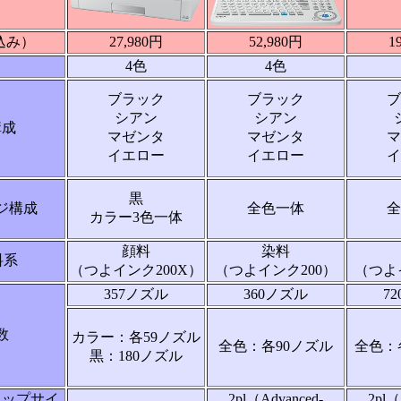
込み）
27,980円
52,980円
1
4色
4色
ブラック
ブラック
ブ
シアン
シアン
構成
マゼンタ
マゼンタ
マ
イエロー
イエロー
イ
黒
ジ構成
全色一体
全
カラー3色一体
顔料
染料
料系
（つよインク200X）
（つよインク200）
（つよ
357ノズル
360ノズル
7
数
カラー：各59ノズル
全色：各90ノズル
全色：
黒：180ノズル
ロップサイ
2pl（Advanced-
2pl（