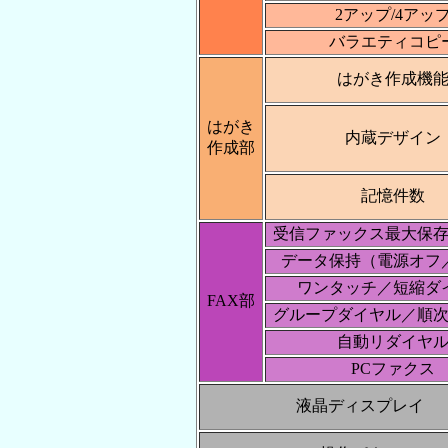
2アップ/4アッ
バラエティコピ
はがき作成機
はがき
内蔵デザイン
作成部
記憶件数
受信ファックス最大保
データ保持（電源オフ
ワンタッチ／短縮ダ
FAX部
グループダイヤル／順
自動リダイヤ
PCファクス
液晶ディスプレイ