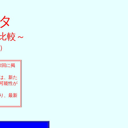
ンタ
比較～
新）
2回に掲
は、新た
可能性が
り、最新