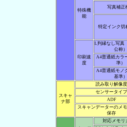
写真補正
特殊機
能
特定インク切
L判縁なし写真
公称
印刷速
A4普通紙カラー
度
準）
A4普通紙モノク
基準
読み取り解像
センサータイ
スキャ
ADF
ナ部
スキャンデーターのメ
保存
対応メモリ