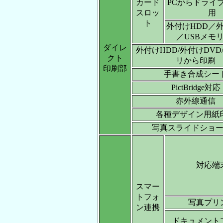
カード
PCからドライ
スロッ
用
ト
外付けHDD／外
／USBメモ
ダイレ
外付けHDD/外付けDVD
クト
リから印刷
印刷部
手書き合成シー
PictBridge対応
赤外線通信
各種デザイン用紙
写真スライドショ
対応端
スマー
トフォ
写真プリ
ン連携
ドキュメント