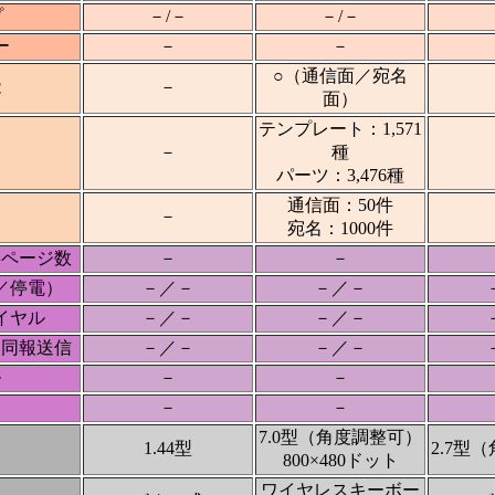
プ
－/－
－/－
ー
－
－
○（通信面／宛名
能
－
面）
テンプレート：1,571
－
種
パーツ：3,476種
通信面：50件
－
宛名：1000件
存ページ数
－
－
／停電）
－／－
－／－
イヤル
－／－
－／－
次同報送信
－／－
－／－
ル
－
－
－
－
7.0型（角度調整可）
1.44型
2.7型
800×480ドット
ワイヤレスキーボー