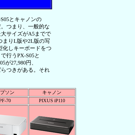
05とキャノンの
品だ。つまり、一般的な
最大サイズがA5までで
まりL版や2L版の写
型化しキーボードをつ
行うPX-S05と
5が27,980円、
、価格もばらつきがある。それ
プソン
キャノン
PF-70
PIXUS iP110