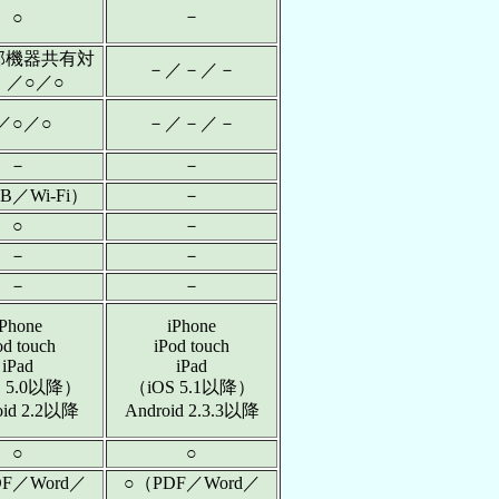
－
○
部機器共有対
－／－／－
）／○／○
／○／○
－／－／－
－
－
B／Wi-Fi）
－
○
－
－
－
－
－
iPhone
iPhone
od touch
iPod touch
iPad
iPad
S 5.0以降）
（iOS 5.1以降）
oid 2.2以降
Android 2.3.3以降
○
○
F／Word／
○（PDF／Word／