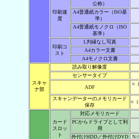
公称）
印刷速
A4普通紙カラー（ISO基
度
準）
A4普通紙モノクロ（ISO
基準）
L判縁なし写真
印刷コ
A4カラー文書
スト
A4モノクロ文書
読み取り解像度
センサータイプ
スキャ
○
ADF
ナ部
スキャンデーターのメモリカード
○（
保存
対応メモリカード
カード
PCからドライブとして利
スロッ
用
ト
外付けHDD／外付けDVD
N