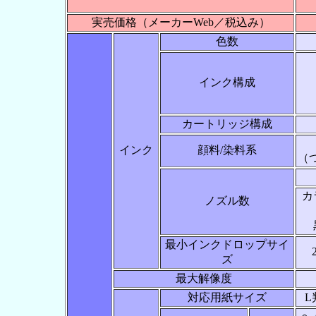
実売価格（メーカーWeb／税込み）
色数
インク構成
カートリッジ構成
インク
顔料/染料系
（
カ
ノズル数
最小インクドロップサイ
ズ
最大解像度
対応用紙サイズ
L