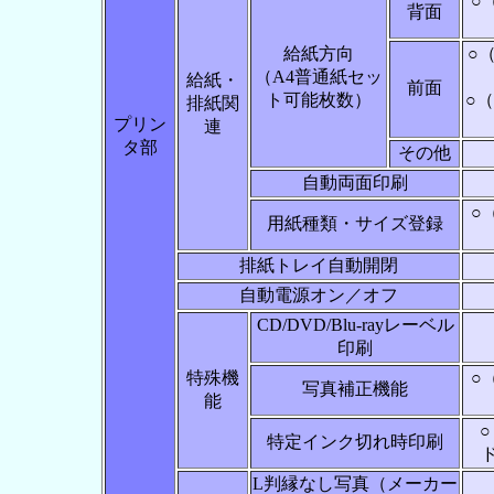
○
背面
給紙方向
○（
（A4普通紙セッ
給紙・
前面
ト可能枚数）
○（
排紙関
プリン
連
タ部
その他
自動両面印刷
○
用紙種類・サイズ登録
排紙トレイ自動開閉
自動電源オン／オフ
CD/DVD/Blu-rayレーベル
印刷
特殊機
○
写真補正機能
能
特定インク切れ時印刷
L判縁なし写真（メーカー