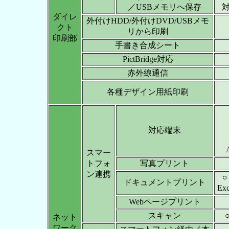
／USBメモリへ保存
対
ダイレ
外付けHDD/外付けDVD/USBメモ
クト
リから印刷
印刷部
手書き合成シート
PictBridge対応
赤外線通信
各種デザイン用紙印刷
対応端末
スマー
トフォ
写真プリント
ン連携
○
ドキュメントプリント
Ex
Webページプリント
スキャン
ネット
ワーク