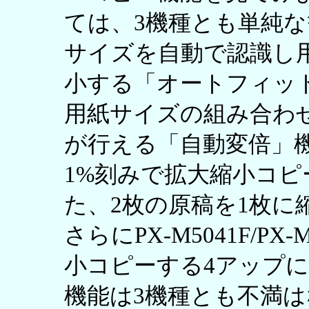
ては、3機種とも単純
サイズを自動で認識し
小する「オートフィッ
用紙サイズの組み合わ
が行える「自動変倍」機
1%刻みで拡大縮小コ
た、2枚の原稿を1枚に
さらにPX-M5041F/P
小コピーする4アップ
機能は3機種とも不満