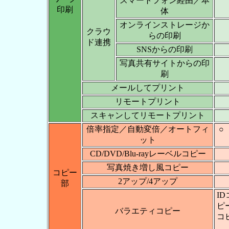
スマートフォン経由／本
印刷
体
オンラインストレージか
クラウ
らの印刷
ド連携
SNSからの印刷
写真共有サイトからの印
刷
メールしてプリント
リモートプリント
スキャンしてリモートプリント
倍率指定／自動変倍／オートフィ
○
ット
CD/DVD/Blu-rayレーベルコピー
写真焼き増し風コピー
コピー
2アップ/4アップ
部
I
ピ
バラエティコピー
コ