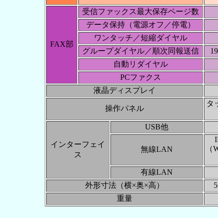
受信ファックス最大保存ページ数
データ保持（電源オフ／停電）
ワンタッチ／短縮ダイヤル
FAX部
グループダイヤル／順次同報送信
1
自動リダイヤル
PCファクス
液晶ディスプレイ
タ
操作パネル
USB他
インターフェイ
（W
無線LAN
ス
有線LAN
外形寸法（横×奥×高）
5
重量