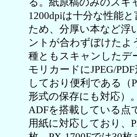
る。紙原稿のみのスキ
1200dpiは十分な性
ため、分厚い本など浮
ントが合わずぼけたよ
種ともスキャンしたデ
モリカードにJPEG/P
しており便利である（PX-M5
形式の保存にも対応）。
ADFを搭載している点
用紙に対応しており、PX-M
枚、PX-1700Fでは