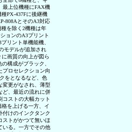
全部で8機種と、キ
最上位機種にFAX機
種PX-437Fに後継機
808AとそのA3対応
機種を除く2機種は年
クションのA3プリント
A3プリント単機能機、
のモデルが追加され
久々に画質の向上が図ら
、6色の構成がブラック、
たプロセレクション向
インクをとなるなど、色
な変更がなされ、薄型
など、最近の流れに併
刷コストの大幅カット
の価格を上げる一方、イ
外付けのインクタンク
コストがかつて無いほ
ている。一方でその他