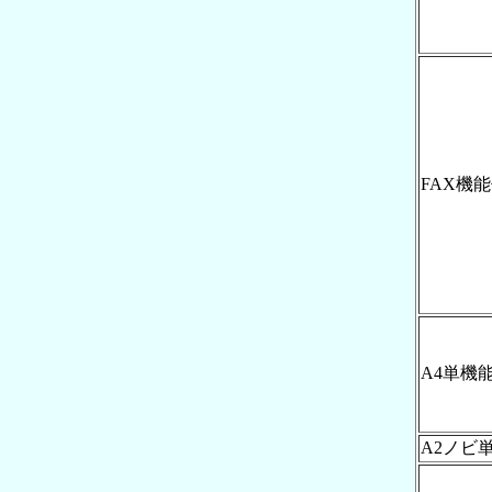
FAX機
A4単機
A2ノビ