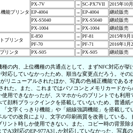
PX-7V
→
SC-PX7VII
2015年1
単機能プリンタ
EP-4004
→
EP-4004
継続販売
PX-S5040
→
PX-S5040
継続販売
PX-1004
→
PX-1004
継続販売
E-850
→
PF-81
2015年9
トプリンタ
PF-70
→
PF-71
2016年1
プリンタ
PX-S05
→
PX-S05
継続販売
種の内、上位機種の共通点として、まずNFC対応が挙
が対応していなかったため、順当な変更点だろう。その
rint」がリニューアルされたほか、写真の色補正機能であ
化された。また、これまではパソコンとメモリカードから
か使用できなかったが、スマホからのプリントでも利用
べて顔料ブラックインクを搭載していないため、普通紙
、「文字くっきり機能」や「細線強調機能」を搭載してい
ベルでの改良により、文字の印刷画質を改善している。
プリント時しか使用できない。また、コピー時の背景除
でA3対応のEP-977A3しか対応していなかった、写真