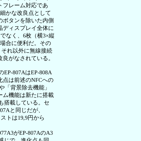
トフレーム対応であ
、細かな改良点として
のボタンを除いた内側
晶ディスプレイ全体に
でなく、6枚（横3×縦
う場合に便利だ。その
。それ以外に無線接続
改良がなされている。
07AはEP-808A
点は前述のNFCへの
や「背景除去機能」
ーム機能は新たに搭載
も搭載している。セ
07Aと同じだが、
トは19,9円から
A3がEP-807AのA3
った感じで、進化点も同