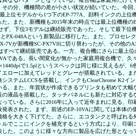
異なるパターンとなっている。複合機は家庭用だけでも
、その分、機種間の差が小さい状況が続いていた。今回、
F、最上位モデルから1つ下のEP-777A、顔料インクの上位機
た。また、新機種も2015年末の時点では最上位機種のEP-
か登場せず、下位3モデルは継続販売であった。そして最下位
8AとPX-048Aという新製品に移行した。また、プロセレ
-7Vが新機種SC-PX7VIIに切り替わったが、その他の
機はすべて継続販売である。一方、複合機にさらに最上位
10VAである。長い間変化が無かった家庭用複合機で、
0×1440dpiで1.5plというスペックは同じ様に見えるが
イエローに加えてレッドとグレーが搭載されている。ま
ステムLCCSを搭載し、インクもClearChrome K2
いる。また、年賀状が作成できるプリンタも初めて大幅
長の液晶を搭載した。タッチパネルにも新たに対応する
っている。さらに2016年に入って近年まれに見る、印
発表された。まず、前述のEP-10VAに関しては本体
価格を大きく下げてた。さらに、エコタンクと呼ばれる
トルでここにインクを補充するという方式により、印刷
表した。このように様々な方向に製品を広げた形となっ