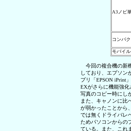
A3ノビ
コンパク
モバイル
今回の複合機の新機
しており、エプソン
プリ「EPSON iP
EXがさらに機能強
写真のコピー時にし
また、キャノンに比
が弱かったことから
では無くドライバレ
ためパソコンからの
ている。また、これま