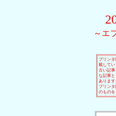
2
～エ
プリンタ
載してい
古い記事
な記事と
あります
プリンタ
のものを