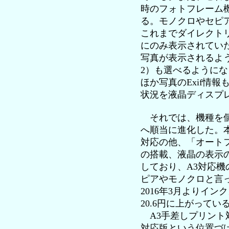
時のフォトフレーム
る。モノクロやセピ
これまでダイレクト
にのみ表示されてい
写真が表示されるよう
2）も選べるように
ほか写真のExif情
状況を液晶ディスプ
それでは、機種を個別に
へ順当に進化した。
対応の他、「オート
の搭載、液晶の表示
しており、A3対応
ピアやモノクロと言っ
2016年3月よりイ
20.6円に上がってい
A3手差しプリント対応の
対応版という位置づけだ