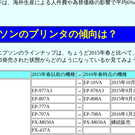
ジは、海外生産による人件費や為替価格の影響で平均6%
ソンのプリンタの傾向は？
プソンのラインナップは、ちょうど2015年春と比べて
加発売された状態からどのようになっているか見てみよ
2015年春以前の機種
→
2016年春時点の機種
→
EP-10VA
2015年10
EP-977A3
→
EP-978A3
2015年9
EP-807A
→
EP-808A
2015年9
EP-777A
→
EP-707A
→
EP-708A
2016年1
PX-M650A
→
PX-M650A
継続販売
PX-437A
→