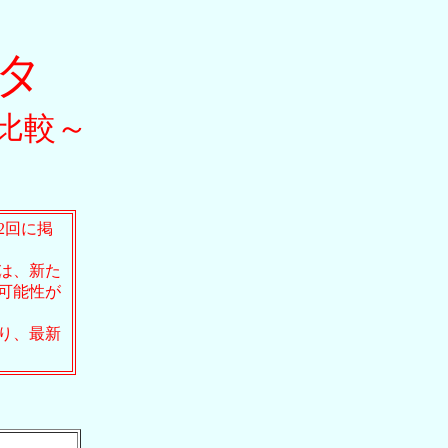
ンタ
比較～
2回に掲
は、新た
可能性が
り、最新