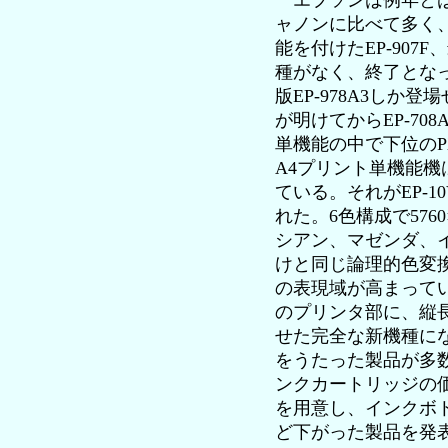
エプソンは例年とは
ャノンに比べて多く
能を付けたEP-907
種がなく、終了となっ
版EP-978A3し
が明けてからEP-70
単機能の中で下位のPX
A4プリント単機能
ている。それがEP-
れた。6色構成で576
シアン、マゼンダ、
けと同じ論理的色変換シ
の表現域が高まって
のプリンタ部に、縦
せた完全な新機種にな
をうたった製品が多数
ンクカートリッジの
を用意し、インクボ
ど下がった製品を発