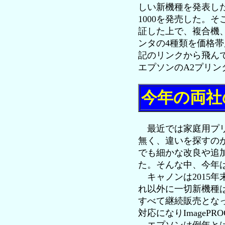
しい新機種を発表した。さ
1000を発売した。
証した上で、複合機
ンタの4種類を価格
記のリンクから飛ん
エプソンのA2プリンタ
今年の両社
最近では家庭用プリ
無く、違いを探すの
でも細かな改良や追
た。そんな中、今年
キャノンは2015
れ以外に一切新機種は
すべて継続販売となった
対応になりImagePR