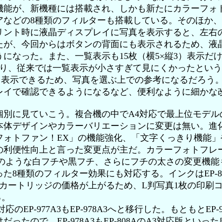
機能が、新機種には搭載され、しかも新たにカラーフォ
アなどの8種類のフィルターも搭載している。そのほか
リント時に液晶ディスプレイに写真を表示すると、左右
たが、今回からはボタンの背面にも表示されるため、液
になった。また、一覧表示も15枚（横5×縦3）表示だけ
なり、従来では一覧表示が小さすぎて見にくかったとい
報も表示できるため、写真を選ぶ上での参考になるだろう
レイで確認できるようになるなど、便利なように細かな
見ていこう。複合機の中でA4対応で最上位モデルのEP-8
本体デザインやカラーバリエーションに変更は無い。進化
フォトファン！EX」の機能強化、「文字くっきり機能」
の利便性向上と言った変更点が主だ。カラーフォトフレ
機のような白フチや黒フチ、さらにフチの太さの変更機能
た8種類のフィルター効果にも対応する。インクはEP-8
ンクカートリッジの価格が上がるため、L判写真1枚の印刷コス
る。
EP-977A3もEP-978A3へと移行した。もともとEP-977
ったので、EP-978A3もEP-808AのA3対応版とい