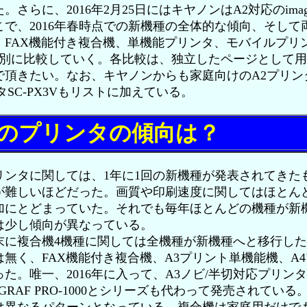
らに、2016年2月25日にはキヤノンはA2対応のimagePR
そこで、2016年春時点での新機種の全体的な傾向、そし
、FAX機能付き複合機、単機能プリンタ、モバイルプリ
帯別に比較していく。各比較は、独立したページとして
で頂きたい。なお、キヤノンからも家庭向けのA2プリン
SC-PX3Vもリストに加えている。
のプリンタの傾向は？
ンタに関しては、1年に1回の新機種が発表されてきた
が難しいほどだった。画質や印刷速度に関してはほとん
加にとどまっていた。それでも毎年ほとんどの機種が新
は少し傾向が異なっている。
年末に複合機4機種に関しては全機種が新機種へと移行し
無く、FAX機能付き複合機、A3プリント単機能機、A
。唯一、2016年に入って、A3ノビ/半切対応プリンタのPI
OGRAF PRO-1000とシリーズも代わって発売されている