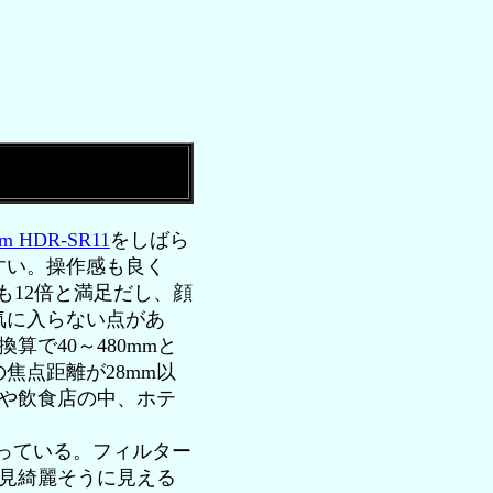
am HDR-SR11
をしばら
すい。操作感も良く
も12倍と満足だし、顔
気に入らない点があ
で40～480mmと
焦点距離が28mm以
中や飲食店の中、ホテ
持っている。フィルター
一見綺麗そうに見える