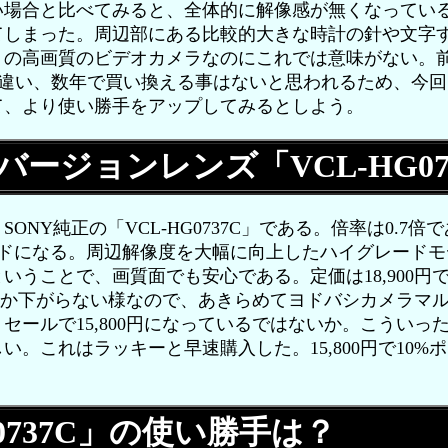
い場合と比べてみると、全体的に解像感が無くなってい
てしまった。周辺部にある比較的大きな時計の針や文字
くの高画質のビデオカメラなのにこれでは意味がない。
の時と違い、数年で買い換える事はないと思われるため、今
て、より使い勝手をアップしてみるとしよう。
ージョンレンズ「VCL-HG07
Y純正の「VCL-HG0737C」である。倍率は0.7倍であ
イドになる。周辺解像度を大幅に向上したハイグレード
いうことで、画質面でも安心である。定価は18,900円
までしか下がらない様なので、あきらめてヨドバシカメラマ
セールで15,800円になっているではないか。こういっ
い。これはラッキーと早速購入した。15,800円で10%
G0737C」の使い勝手は？