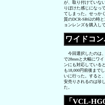
が、取り付けていな
りぼけた感じになっ
てしまった。せっか
質のDCR-SR62
ョンレンズを購入し
ワイドコンバ
今回選択したのは、SON
で28mmと大幅にワ
ンにも対応していると
も18,000円前後
いに行った。すると、
安売りされるのは珍し
た。
「VCL-H