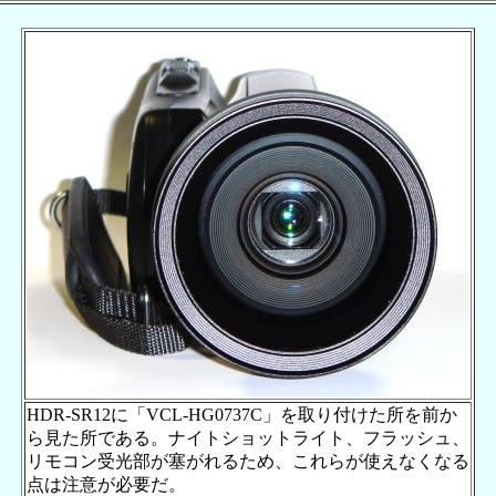
HDR-SR12に「VCL-HG0737C」を取り付けた所を前か
ら見た所である。ナイトショットライト、フラッシュ、
リモコン受光部が塞がれるため、これらが使えなくなる
点は注意が必要だ。