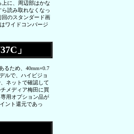
る上に、周辺部はかな
すら読み取れなくなっ
前回のスタンダード画
回はワイドコンバージ
37C」
るため、40mm×0.7
モデルで、ハイビジョ
で、ネットで確認して
ルチメディア梅田に買
た専用オプション品が
ポイント還元であっ