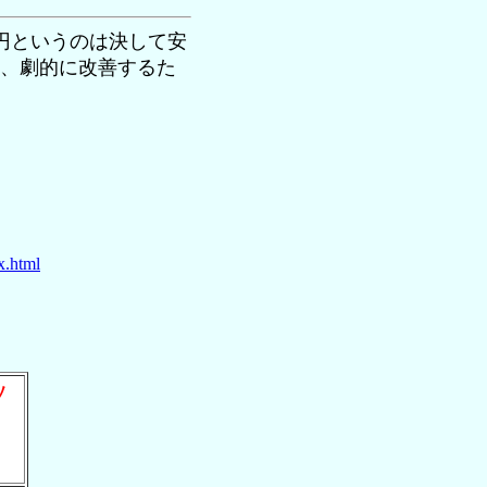
00円というのは決して安
は、劇的に改善するた
x.html
ソ