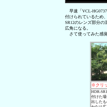
早速「VCL-HG07
付けられているため、
SR12のレンズ部分
広角になる。
さて使ってみた感覚
※クリッ
HDR-S
付けた場
出したも
かなり広