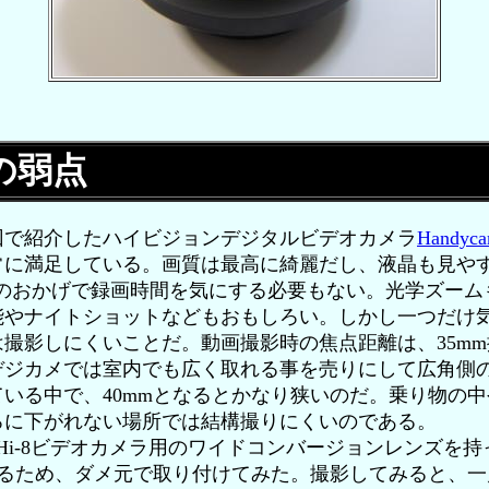
1の弱点
回で紹介したハイビジョンデジタルビデオカメラ
Handyc
常に満足している。画質は最高に綺麗だし、液晶も見や
クのおかげで録画時間を気にする必要もない。光学ズーム
能やナイトショットなどもおもしろい。しかし一つだけ
撮影しにくいことだ。動画撮影時の焦点距離は、35mm換算
ジカメでは室内でも広く取れる事を売りにして広角側の
いる中で、40mmとなるとかなり狭いのだ。乗り物の
ろに下がれない場所では結構撮りにくいのである。
i-8ビデオカメラ用のワイドコンバージョンレンズを
あるため、ダメ元で取り付けてみた。撮影してみると、