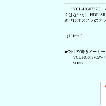
「VCL-HG0737
くはないが、HDR-
めぜひオススメのオ
（H.Intel）
■今回の関係メーカー
VCL-HG0737Cの
SONY