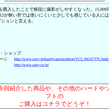
C」を購入したことで格段に撮影がしやすくなった。15,8
SR12が狭い所では使いにくいと少しでも感じている人に
プションと言える。
・ショップ
ページ
http://www.sony.jp/handycam/products/VCL-HG0737C/inde
http://www.sony.co.jp/
今回紹介した商品や、その他のハードや
フトの
ご購入はコチラでどうぞ！