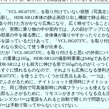
し、「VCL-HG0737C」を取り付けていない状態（写真
影し、HDR-SR12本体の静止画切り出し機能で静止画
7C」を取り付けた方がかなり広角になり、広く映せているこ
いが、実際に乗り物の中や室内では、人の顔がアップに
の部屋の中を撮る際に、全体像が撮りやすかったりとか
を謳っているだけあって、「VCL-HG0737C」を取り
これなら安心して使う事が出来る。
が「VCL-HG0737C」を取り付けると思いの外前に
7C」の重量は165g。HDR-SR12の撮影時重量は640gで
DR-SR12よりも前方に伸びる形で165gのものがくっ
もすぐに慣れるものなので、それよりも広角になる便利
HG0737C」を使う上でいくつか注意点もある。一つは
37C」でふさがるために、ナイトショット使用時にナイトシ
また、同じ理由で写真撮影時に内蔵フラッシュも使えな
光部もふさがるために、リモコンがききづらくなる点も
体のレンズカバーは電源を入れると自動で開くので問題ないが
のカバーは手動で取ってやらないといけない。