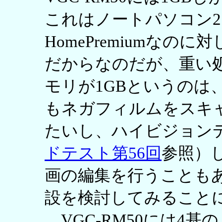
これはノートパソコン2台がW
HomePremiumなのに対し
だからなのだが、重い処理
モリが1GBというのは
もネガフィルムをスキ
たいし、ハイビジョン
ドテスト第56回
参照）
画の編集を行うことも
設を検討してみること
VGC-RM50には4