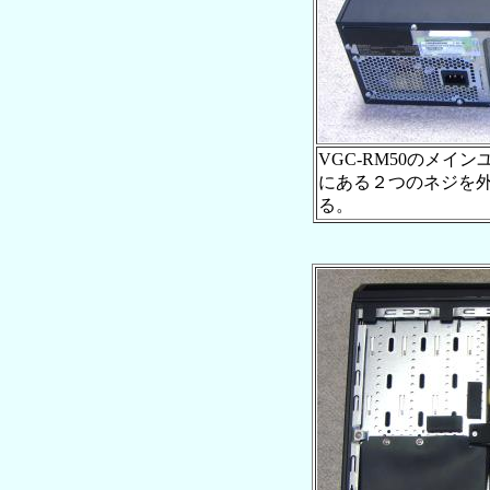
VGC-RM50のメイ
にある２つのネジを
る。