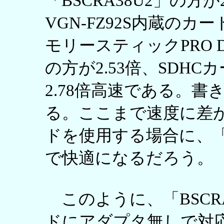
「BSCRA38U2」の方
VGN-FZ92S内蔵の
モリースティックPRO Duo
の方が2.53倍、SDHC
2.78倍高速である。
る。ここまで速度に差
ドを使用する場合に、「B
で快適になるだろう。
このように、「BSCR
ドにアダプタ無しで対