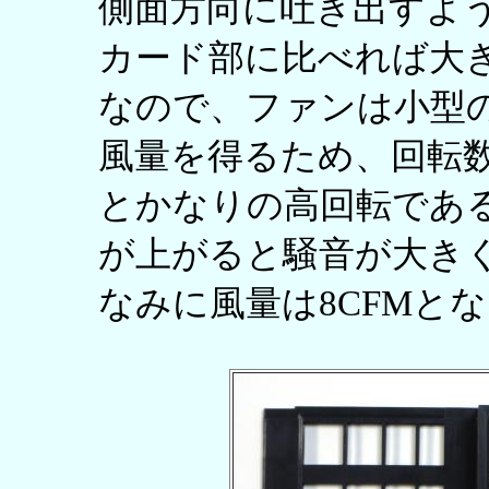
側面方向に吐き出すよ
カード部に比べれば大きい
なので、ファンは小型
風量を得るため、回転数は3
とかなりの高回転であ
が上がると騒音が大き
なみに風量は8CFMと