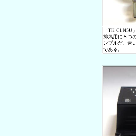
「TK-CLN
排気用に８つ
ンプルだ。青
である。