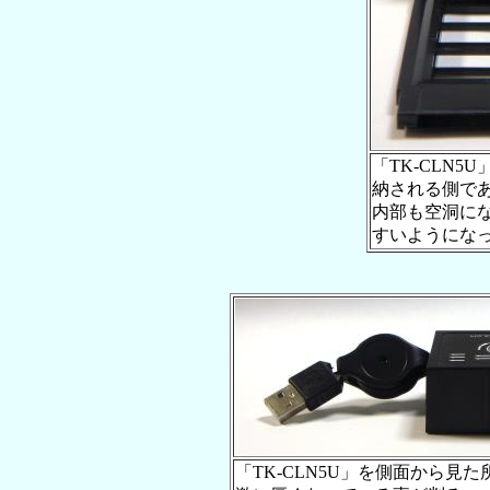
「TK-CLN5
納される側で
内部も空洞に
すいようにな
「TK-CLN5U」を側面から