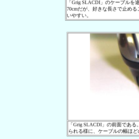
「Grig SLACDI」のケー
70cmだが、好きな長さで止め
いやすい。
「Grig SLACDI」の前面
られる様に、ケーブルの幅ほど