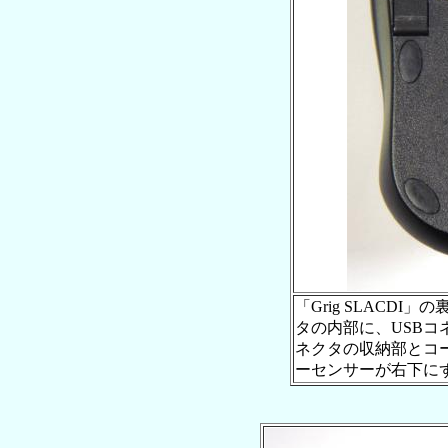
「Grig SLACD
タの内部に、USBコ
ネクタの収納部とコ
ーセンサーが右下に