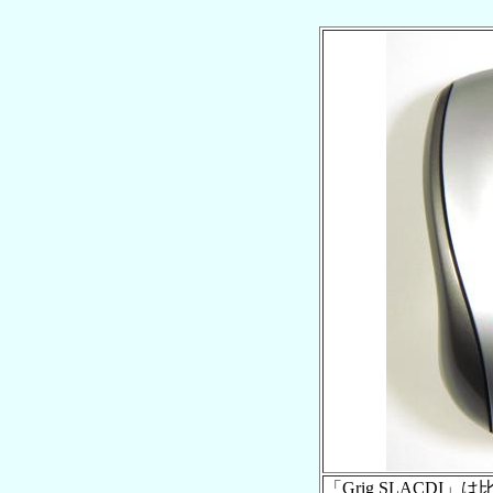
「Grig SLACD