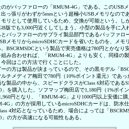
がバッファローの「RMUM-4G」である。このUSB
、出っ張りがわずか5mmという超極小USBメモリなので
ードをメモリとして使用しているため、交換が可能という。
4GB版でも3,000円近くしてしまう。小型の製品を手に
ふとバッファローのサプライ製品部門であるバッファロ
SBメモリからmicroSDHCカードを省いたものを、メ
。BSCRMSDCという製品で実売価格は780円とかな
ードを組み合わせれば、「RMUM-4G」よりも安く、同様
。今回はこの方法で行くことにした。
の方は製品が決まっているので、その黒モデル「BSCR
チメディア梅田で780円（10%ポイント還元）であった。
製品の中から、スピードクラスがClass 6対応であるSILI
06V10」を購入した。ソフマップ梅田店で1,180円（1%
,960円となり、「RMUM-4G」より1000円以上安価
-4G」の方が採用しているmicroSDHCカードは、防
ass 4対応となっているため、場合によっては「BSCRM
06V10」の方が高速になる可能性もある。