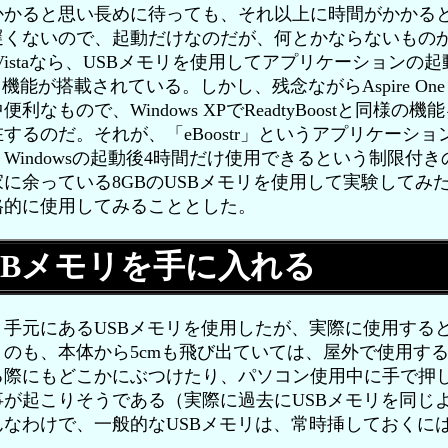
かかると思い長めに待っても、それ以上に時間がかかる
遅くないので、起動だけなのだが、何とかならないもの
s Vistaなら、USBメモリを使用してアプリケーション
いう機能が搭載されている。しかし、残念ながらAspire One D2
なもので、Windows XPでReadtyBoostと同様の
するのだ。それが、「eBoostr」というアプリケーシ
Windowsの起動後4時間だけ使用できるという制限付
に余っている8GBのUSBメモリを使用して実験してみ
格的に使用してみることとした。
SBメモリを手に入れる
手元にあるUSBメモリを使用したが、実際に使用する
のも、本体から5cmも飛び出ていては、屋外で使用す
際にもどこかにぶつけたり、パソコン使用中に手で押し
が起こりそうである（実際に過去にUSBメモリを同じ
なわけで、一般的なUSBメモリは、常時挿しておくに