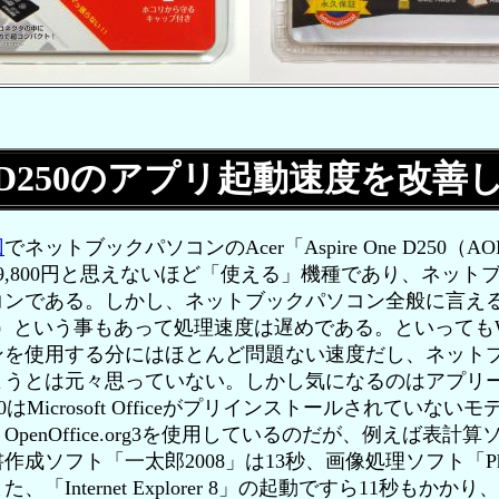
One D250のアプリ起動速度を改善
回
でネットブックパソコンのAcer「Aspire One D250（
9,800円と思えないほど「使える」機種であり、ネット
ンである。しかし、ネットブックパソコン全般に言える
66GHz）という事もあって処理速度は遅めである。といってもW
ンを使用する分にはほとんど問題ない速度だし、ネット
ようとは元々思っていない。しかし気になるのはアプリ
 D250はMicrosoft Officeがプリインストールされてい
enOffice.org3を使用しているのだが、例えば表計算
成ソフト「一太郎2008」は13秒、画像処理ソフト「PhotoI
「Internet Explorer 8」の起動ですら11秒もか