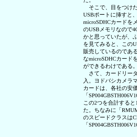
た。
そこで、目をつけたの
USBポートに挿すと
microSDHCカ
のUSBメモリなので
かと思っていたが、
を見てみると、このU
販売しているのである
なmicroSDHCカ
ができるわけである
さて、カードリーダー
入。ヨドバシカメラマル
カードは、各社の安価な
「SP004GBSTH0
この2つを合計すると1
た。ちなみに「RMUM
のスピードクラスはCl
「SP004GBSTH0