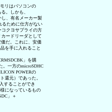
メモリはパソコンの
ある。しかも、
しかし、有名メーカー製
入れるために仕方がない
ーコクヨサプライの方
モリカードリーダとして
り安価だ。これに、安価
の製品を手に入れること
MSDCBK」を購
一方のmicroSDHC
CON POWERの
ポイント還元）であった。
に購入することができ
水仕様になっているもの
SDC」＋