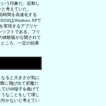
という印象だ。起動し
かと考えていた。
の起動時間を高速化する
50はWindows XPで
機能を実現するアプリケ
ョンソフトである。フリ
きの体験版が公開されて
たところ、一定の効果
となると大きさが気に
る際に飛び出て邪魔だ
てUSB端子を曲げて
ようなことをして壊し
は向かないと考えてい