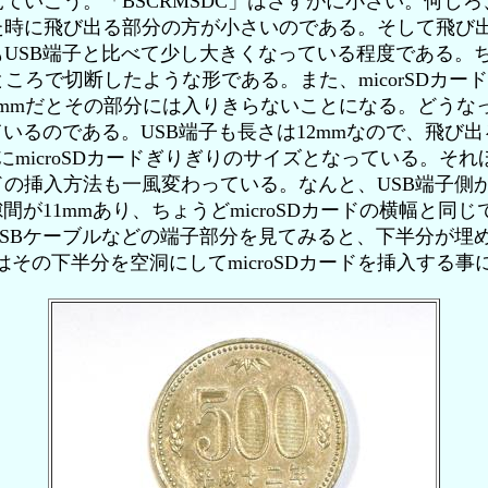
いこう。「BSCRMSDC」はさすがに小さい。何しろ
た時に飛び出る部分の方が小さいのである。そして飛び出
USB端子と比べて少し大きくなっている程度である。ち
ころで切断したような形である。また、micorSDカード
5mmだとその部分には入りきらないことになる。どうな
ているのである。USB端子も長さは12mmなので、飛び
当にmicroSDカードぎりぎりのサイズとなっている。そ
の挿入方法も一風変わっている。なんと、USB端子側
間が11mmあり、ちょうどmicroSDカードの横幅と同
SBケーブルなどの端子部分を見てみると、下半分が埋
」はその下半分を空洞にしてmicroSDカードを挿入する