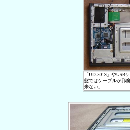
「UD-301S」やU
態ではケーブルが邪
来ない。