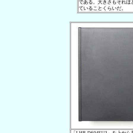
である。大きさもそれほ
ていることくらいだ。
「LHR-DS04EU3」を