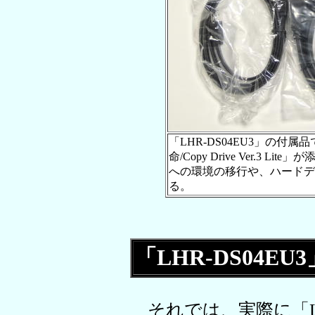
「LHR-DS04EU3」の付
命/Copy Drive Ver.3
への環境の移行や、ハードデ
る。
「LHR-DS04E
それでは、実際に「LH