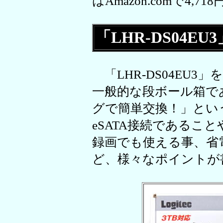
はAmazon.comで4,7
「LHR-DS04E
「LHR-DS04EU
一般的な段ボール箱で
グで簡単交換！」という
eSATA接続であるこ
録画でも使える事、省
ど、様々なポイントが