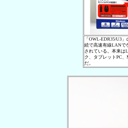
「OWL-EDR35/U
続で高速有線LANで
されている。本来は
ク、タブレットPC、Ma
だ。