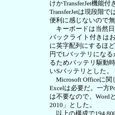
けかTransferJet
TransferJetは
便利に感じないので
キーボードは当然日
バックライト付きは
に英字配列にするほどで
円でLバッテリになる
るためバッテリ駆動
いSバッテリとした。
Microsoft Offi
Excelは必要だ。一方P
は不要なので、WordとExc
2010」とした。
以上の構成で194.8