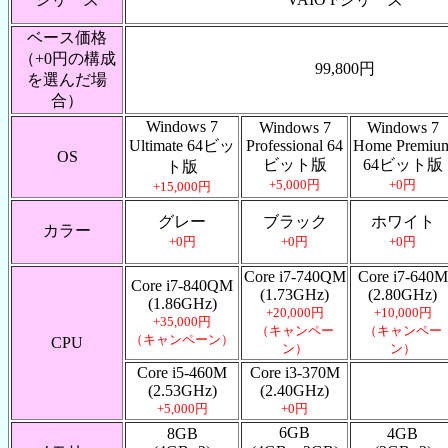
ベース価格
（+0円の構成
99,800円
を選んだ場
合）
Windows 7
Windows 7
Windows 7
Ultimate 64ビッ
Professional 64
Home Premiu
OS
ビット版
64ビット版
ト版
+5,000円
+0円
+15,000円
グレー
ブラック
ホワイト
カラー
+0円
+0円
+0円
Core i7-740QM
Core i7-640M
Core i7-840QM
(1.73GHz)
(2.80GHz)
(1.86GHz)
+20,000円
+10,000円
+35,000円
（キャンペー
（キャンペー
（キャンペーン）
CPU
ン）
ン）
Core i5-460M
Core i3-370M
(2.53GHz)
(2.40GHz)
+5,000円
+0円
6GB
8GB
4GB