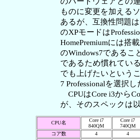
のハードウェアとの連
ものに変更を加える
あるが、互換性問題
のXPモードはProfes
HomePremiumに
のWindows7であ
であるため慣れてい
でも上げたいということで
7 Professionalを選択
CPUはCore i3から
が、そのスペックは
Core i7
Core i7
CPU名
840QM
740QM
コア数
4
4