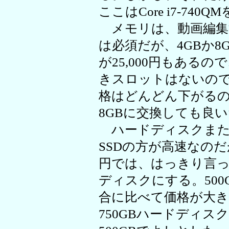
ここはCore i7-740
メモリは、動画編集す
は必須だが、4GBか
が25,000円もある
きスロットはないの
格はどんどん下がる
8GBに交換しても良
ハードディスクまた
SSDの方が高速なのだが
円では、はっきり言
ディスクにする。50
合に比べて価格が大
750GBハードディ