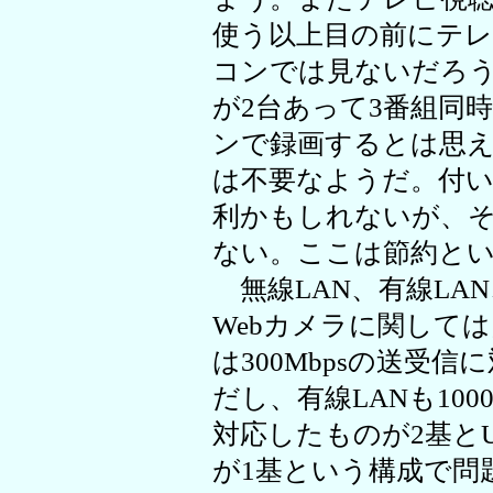
使う以上目の前にテ
コンでは見ないだろう
が2台あって3番組同
ンで録画するとは思
は不要なようだ。付
利かもしれないが、その
ない。ここは節約と
無線LAN、有線LAN、Bl
Webカメラに関して
は300Mbpsの送受信に対応
だし、有線LANも1000
対応したものが2基とUS
が1基という構成で問題