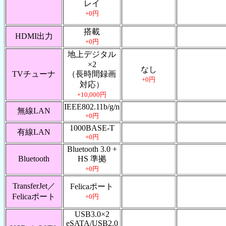
レイ
+0円
搭載
HDMI出力
+0円
地上デジタル
×2
なし
TVチューナ
（長時間録画
+0円
対応）
+10,000円
IEEE802.11b/g/n
無線LAN
+0円
1000BASE-T
有線LAN
+0円
Bluetooth 3.0 +
Bluetooth
HS 準拠
+0円
TransferJet／
Felicaポート
Felicaポート
+0円
USB3.0×2
eSATA/USB2.0