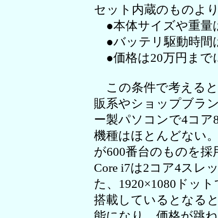
セット内蔵のものよ
●本体サイズや重量
●バッテリ駆動時間
●価格は20万円まで
この条件で考えると
販系やショップブラ
ー製パソコンで4コア8ス
機種はほとんどない。C
が600番台のものを
Core i7は2コア4
た、1920×1080
搭載しているとなる
能になり、価格が跳