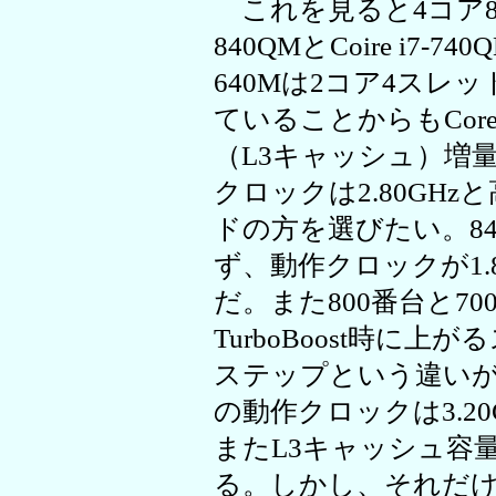
これを見ると4コア8スレ
840QMとCoire i7-7
640Mは2コア4スレ
ていることからもCore
（L3キャッシュ）増
クロックは2.80GH
ドの方を選びたい。84
ず、動作クロックが1.8
だ。また800番台と7
TurboBoost時に
ステップという違いがあり
の動作クロックは3.20
またL3キャッシュ容量
る。しかし、それだけで