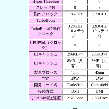
Hyper-Threading
○
○
スレッド数
8
8
動作クロック
1.86GHz
1.73GHz
TurboBoost
○
○
3.20GHz
2.93GHz
TurboBoost時動作
（10ステッ
（9ステッ
クロック
プ）
プ）
GPU内蔵（クロッ
×
×
ク）
L2キャッシュ
256KB×4
256KB×4
8MB（共
6MB（共
L3キャッシュ
有）
有）
製造プロセス
45nm
45nm
TDP
45W
45W
開発コード名
Clarksfield
Clarksfield
接続方式
DMI
DMI
QPI/DMI転送速度
2.5GT/sec
2.5GT/sec