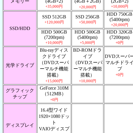
メモリー
(4GB×2)
(4GB＋2GB)
(2GB×2)
+35,000円
+10,000円
+20,000円
HDD 750GB
SSD 512GB
SSD 256GB
(5400rpm)
+120,000円
+50,000円
+20,000円
SSD/HDD
HDD 500GB
HDD 500GB
HDD 320GB
(7200rpm)
(5400rpm)
(7200rpm)
+10,000円
+5,000円
+0円
Blu-rayディス
BD-ROMドラ
クドライブ
イブ
DVDスーパ
（DVDスーパ
（DVDスーパ
マルチドラ
光学ドライブ
ーマルチ機能
ーマルチ機能
ブ
搭載）
搭載）
+0円
+15,000円
+10,000円
GeForce 310M
グラフィック
（512MB）
チップ
+0円
16.4型ワイド
1920×1080ドッ
ト
ディスプレイ
VAIOディスプ