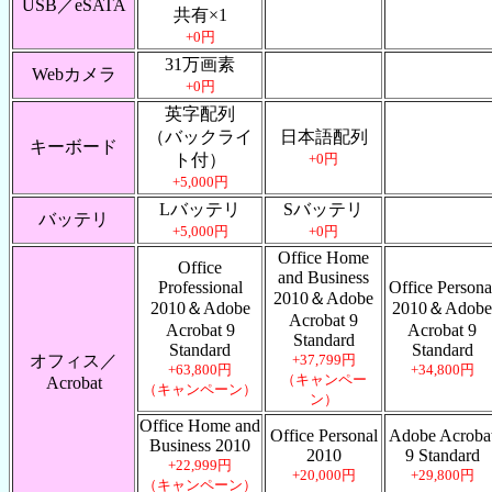
USB／eSATA
共有×1
+0円
31万画素
Webカメラ
+0円
英字配列
（バックライ
日本語配列
キーボード
ト付）
+0円
+5,000円
Lバッテリ
Sバッテリ
バッテリ
+5,000円
+0円
Office Home
Office
and Business
Professional
Office Persona
2010＆Adobe
2010＆Adobe
2010＆Adobe
Acrobat 9
Acrobat 9
Acrobat 9
Standard
Standard
Standard
オフィス／
+37,799円
+63,800円
+34,800円
（キャンペー
Acrobat
（キャンペーン）
ン）
Office Home and
Office Personal
Adobe Acroba
Business 2010
2010
9 Standard
+22,999円
+20,000円
+29,800円
（キャンペーン）