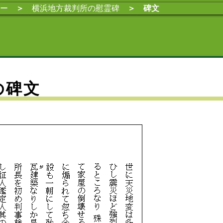
ー
＞
横浜地方裁判所の慰霊碑
＞
碑文
の碑文