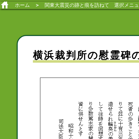
ホーム
＞
関東大震災の跡と痕を訪ねて 選択メニュ
横浜裁判所の慰霊碑