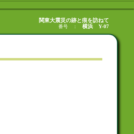
関東大震災の跡と痕を訪ねて
横浜 Y-07
番号 ：