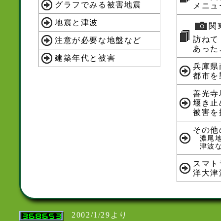
グラフでみる被害地震
メニュ
地震と津波
関
訪ねて
注意が必要な地盤など
あった
建築年代と被害
兵庫県
都市を
善光寺
堰き止
被害を
その他
濃尾
津波
スマト
洋大津
2002/1/29より