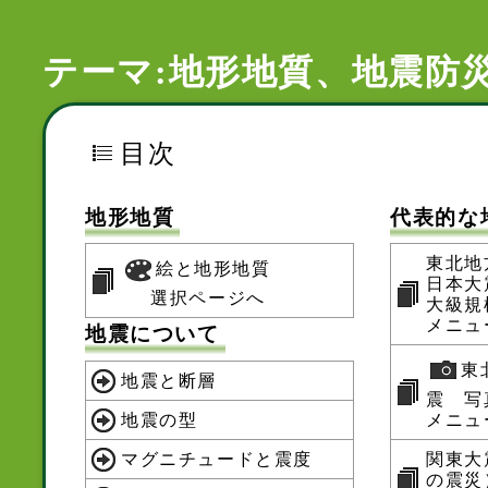
テーマ:地形地質、地震防
目次
地形地質
代表的な
東北地
絵と地形地質
日本大
選択ページへ
大級規
メニュ
地震について
東
地震と断層
震 写
地震の型
メニュ
マグニチュードと震度
関東大
の震災