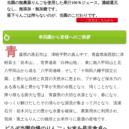
当園の無農薬りんごを使用した果汁100％ジュース。濃縮還元
なし、無添加・無加糖です。
落下りんごは搾らないのが、当園のこだわりです。
>> ご注文はこちらから
幸四園から皆様へのご挨拶
青
森県の黒石市は、津軽平野の真ん中で、青森県南西部に津
軽富士「岩木山」、世界遺産「白神山地」、東に南八甲田山と北
八甲田山から成る「八甲田連峰」そして「十和田八幡平国立公
園」と豊かな自然と良質の天然水に恵まれ、ブナ林など保水力の
ある落ち葉と豊かな下草が天然の水瓶となり、渇くことがなく、
降り積もる膨大な雪は、青森県の大切な水源となり、春になり、
ゆっくり解けだしたその清らかな源流が集まって川となり、浅瀬
石川・岩木川などの豊かな水量を確保し、農業用水に利用され、
気候・風土もりんごの栽培とお米作りに最適の産地です。
どうぞ当園自慢のりんご・お米を是非食卓へ。