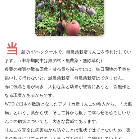
当
園では3ヘクタールで、無農薬栽培りんごを作付けしてい
ます。（栽培期間中は無肥料・無農薬・無除草剤）
農薬の種類や散布回数・散布量を減らすには、毎日園地の予察を
集中して行わないと、減農薬栽培・無農薬栽培はできません。
春に低温と雨が続き、大切な葉と幼果が被害にあうと、皆無作と
なる現実があるからです。
WTOで日本が敗訴となったアメリカ産りんごの輸入から、「火傷
病」という、葉から枝、そして幹から根まで腐らせる恐ろしいり
んごの病気についても、大きな脅威であります。
りんごを完全に病害虫から防ぐことは現状ではできないため、害
虫の駆除にはフェロモントラップも使用して捕獲しています。