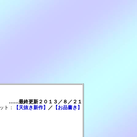
……最終更新２０１３／８／２１
カット：
【天抜き新作】
／
【お品書き】