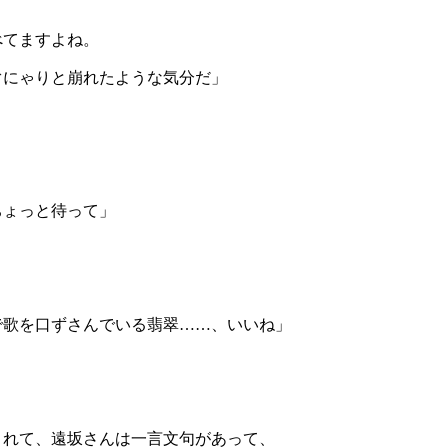
てますよね。

にゃりと崩れたような気分だ」

ょっと待って」

歌を口ずさんでいる翡翠……、いいね」

れて、遠坂さんは一言文句があって、
