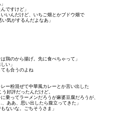
」

んですけど」

いいんだけど、いちご畑とかブドウ畑で

悪い気がするんだよなあ」

は鶏のから揚げ。先に食べちゃって」

しい」

ても合うのよね

レー粉混ぜて中華風カレーとか言い出した

こう好評だったんだけど。

に乗ってラーメンだろうが麻婆豆腐だろうが、

…、ああ、思い出したら腹立ってきた」

もないな。ごちそうさま」
