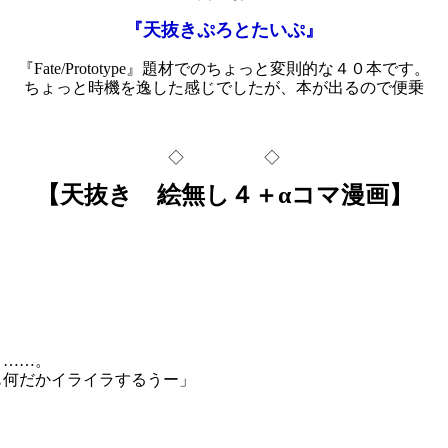
『天抜きぷろとたいぷ』
『Fate/Prototype』題材でのちょっと変則的な４０本です。

ちょっと時機を逸した感じでしたが、本が出るので便乗

◇　　　　　◇
【天抜き　絵無し４＋αコマ漫画】
……。

何だかイライラするうー」
