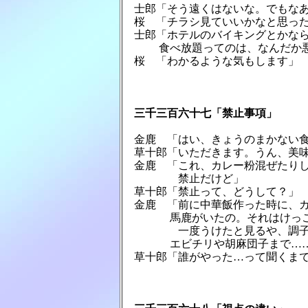
　士郎「そう遠くはないな。でもなあ
　桜　「チラシ見ていいかなと思った
　士郎「ホテルのバイキングとかなら
　　　 食べ放題ってのは、なんだか
　桜　「わかるような気もします」

　三千三百六十七「禁止事項」
　金鹿　「はい、きょうのまかない食
　草十郎「いただきます。うん、美味
　金鹿　「これ、カレー粉混ぜたりし
　　　　　禁止だけど」

　草十郎「禁止って、どうして？」

　金鹿　「前に中華飯作った時に、カ
　　　　 馬鹿がいたの。それはけっ
　　　　　一度うけたと見るや、調子
　　　　 エビチリや胡麻団子まで…
　草十郎「誰がやった…って聞くまで