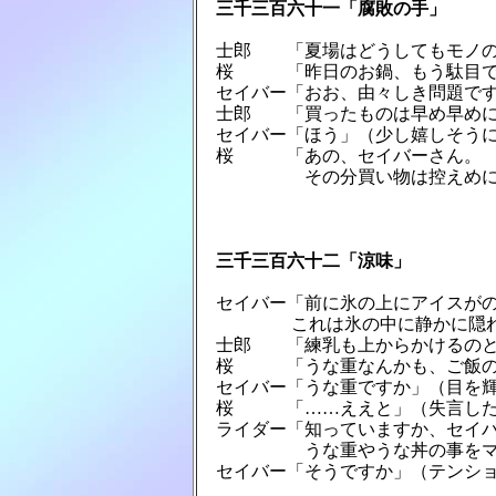
　三千三百六十一「腐敗の手」
　士郎　　「夏場はどうしてもモノの
　桜　　　「昨日のお鍋、もう駄目で
　セイバー「おお、由々しき問題です
　士郎　　「買ったものは早め早めに
　セイバー「ほう」（少し嬉しそうに
　桜　　　「あの、セイバーさん。

　　　　　　その分買い物は控えめに
　三千三百六十二「涼味」
　セイバー「前に氷の上にアイスがの
　　　　　 これは氷の中に静かに隠
　士郎　　「練乳も上からかけるのと
　桜　　　「うな重なんかも、ご飯の
　セイバー「うな重ですか」（目を輝
　桜　　　「……ええと」（失言した
　ライダー「知っていますか、セイバ
　　　　　　うな重やうな丼の事をマ
　セイバー「そうですか」（テンショ