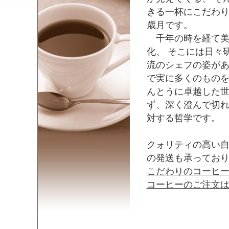
きる一杯にこだわり
歳月です。
千年の時を経て美
化、 そこには日々
流のシェフの姿があ
で実に多くのものを
んとうに卓越した
ず、深く澄んで切れ
対する哲学です。
クォリティの高い
の発送も承ってお
こだわりのコーヒー
コーヒーのご注文は