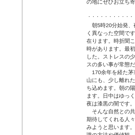
の地にぜひお立ち
朝5時20分始発、
く異なった空間で
在ります。時折聞
時があります。最
した。ストレスの
スの多い事が常態
170余年を経た茅
山にも、少し離れ
ち込めます。朝の
ます。日中はゆっ
夜は漆黒の闇です
そんな自然との共
期待してくれる人
みようと思います