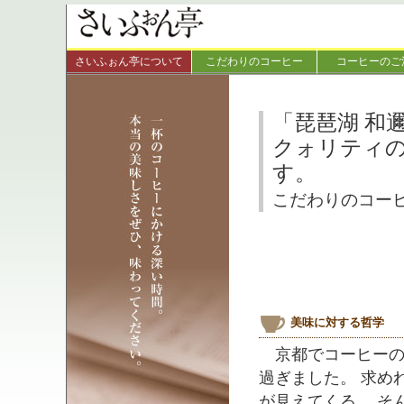
さいふぉん亭について
こだわりのコーヒー
コーヒーのご
「琵琶湖 和
クォリティ
す。
こだわりのコー
美味に対する哲学
京都でコーヒーの
過ぎました。 求め
が見えてくる、 そ