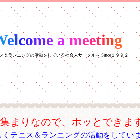
W
e
l
c
o
m
e
a
m
e
e
t
i
n
g
ス＆ランニングの活動をしている社会人サークル～ Since１９９２
の集まりなので、ホッとできま
しくテニス＆ランニングの活動をしてい