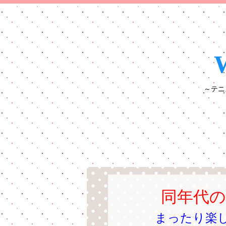
～テニ
同年代
まったり楽