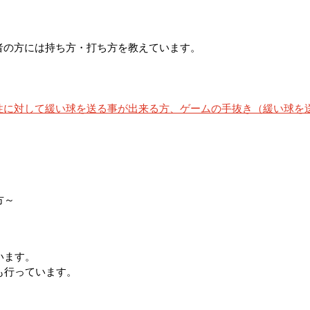
者の方には持ち方・打ち方を教えています。
性に対して緩い球を送る事が出来る方、ゲームの手抜き（緩い球を
。
方～
います。
も行っています。