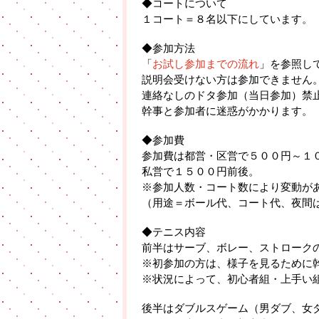
◆コートについて
１コート＝８名以下にしています。
◆参加方法
「
お試し参加までの流れ
」を参照し
説明会受けない方は参加できません
連絡なしのドタ参加（当日参加）禁
幹事と参加者に迷惑がかかります。
◆参加費
参加費は都営・区営で５００円～１
私営で１５００円前後。
※参加人数・コート数により変動が
（用途＝ボール代、コート代、夜間
◆テニス内容
前半はサーブ、ボレー、ストローク
※初参加の方は、様子を見るために
※状況によって、初心者組・上手い
後半はダブルスゲーム（男ダブ、女