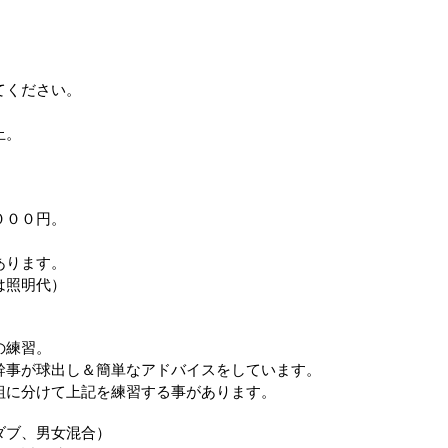
てください。
。
止。
０００円。
あります。
は照明代）
の練習。
幹事が球出し＆簡単なアドバイスをしています。
組に分けて上記を練習する事があります。
ダブ、男女混合）