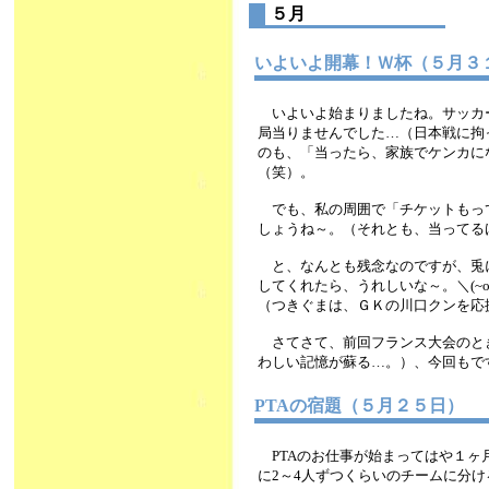
５月
いよいよ開幕！Ｗ杯（５月
いよいよ始まりましたね。サッカ
局当りませんでした…（日本戦に拘
のも、「当ったら、家族でケンカに
（笑）。
でも、私の周囲で「チケットもっ
しょうね～。（それとも、当ってる
と、なんとも残念なのですが、兎
してくれたら、うれしいな～。＼(~o
（つきぐまは、ＧＫの川口クンを応
さてさて、前回フランス大会のとき
わしい記憶が蘇る…。）、今回もで
PTAの宿題（５月２５日）
PTAのお仕事が始まってはや１ヶ
に2～4人ずつくらいのチームに分け