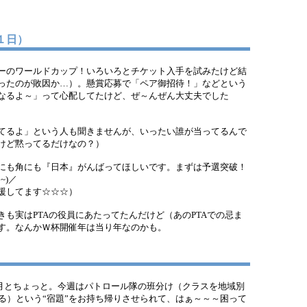
３１日）
ーのワールドカップ！いろいろとチケット入手を試みたけど結
ったのが敗因か…）。懸賞応募で「ペア御招待！」などという
なるよ～」って心配してたけど、ぜ～んぜん大丈夫でした
てるよ」という人も聞きませんが、いったい誰が当ってるんで
けど黙ってるだけなの？）
にも角にも『日本』がんばってほしいです。まずは予選突破！
~)／
援してます☆☆☆）
も実はPTAの役員にあたってたんだけど（あのPTAでの忌ま
す。なんかＷ杯開催年は当り年なのかも。
月とちょっと。今週はパトロール隊の班分け（クラスを地域別
る）という“宿題”をお持ち帰りさせられて、はぁ～～～困って