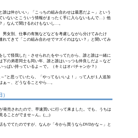
と誰は仲がいい」「こっちの組み合わせは最悪だよ～」という
ていないとこういう情報がまったく手に入らないもんで…）他
？」なんて聞けるわけもないし…。
、男女別、仕事の有無などなどを考慮しながら分けてみたけ
連れてきて「この組み合わせでマズイのはない？」と聞いてみ
をして怪我した・させられたをやってたから、誰と誰は一緒に
は下の弟君同士も同い年、誰と誰はいっつも仲良しだよ～など
いっぱい持っているよ～で。（キミはオバチャンか？）
～”と思っていたら、「やってもいいよ！」って人が１人追加
はぁ～、どうなることやら…。
７日）
が発売されたので、早速買いに行って来ました。でも、うちは
ることがでませ～ん。(;_;)
もでてたのですが、なんか「今から買うならDVDかな～」と