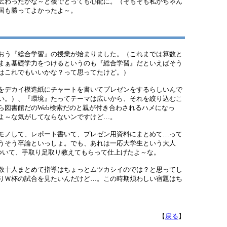
伝わったかな～と後でとっても心配に。（そもそも私がちゃん
国も勝ってよかったよ～。
日）
おう『総合学習』の授業が始まりました。（これまでは算数と
まぁ基礎学力をつけるというのも『総合学習』だといえばそう
はこれでもいいかな？って思ってたけど。）
をデカイ模造紙にチャートを書いてプレゼンをするらしいんで
い。）、『環境』たってテーマは広いから、それを絞り込むこ
ら図書館だのWeb検索だのと親が付き合わされるハメになっ
よ～な気がしてならないンですけど…。
モノして、レポート書いて、プレゼン用資料にまとめて…って
うそう卒論といっしょ。でも、あれは一応大学生という大人
がついて、手取り足取り教えてもらって仕上げたよ～な。
数十人まとめて指導はちょっとムツカシイのでは？と思ってし
りＷ杯の試合を見たいんだけど…。この時期煩わしい宿題はち
【
戻る
】