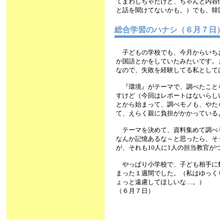
てまわしちゃたけど、ちゃんと内容
と話を聞けてないかも。）でも、韓
総合学習のハナシ（６月７
子どもの学校でも、今月からいち
か国語とかをしていたみたいです。
なので、失敗を経験してる私として
『環境』がテーマで、調べたこと
すけど（今回はレポートはないらし
とから始まって、調べモノも、やた
て、えらく親に負担がかかっている
テーマを決めて、資料集めて調べ
なんか記憶あるな～と思ったら、そ
が、それも10人に1人の担当教官
やっぱり小学校で、子ども相手に
まった１週間でした。（私はゆっく
ょっと遠慮してほしいな…。）
（６月７日）