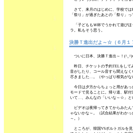
さて、来月のはじめに、学校ではP
「祭り」が過ぎたあとの「祭り」っ
「子どももＷ杯でうかれて遊びほ
ラ。私もそう思う。
決勝Ｔ進出だよ～☆（６月
ついに日本、決勝Ｔ進出～！(^_^
昨日、チケットの予約TELをして
音がしたり、コール音すら聞えなく
尽きました…。（やっぱり根気がな
今日は夕方からちょっと用があっ
モードで見ることに。帰り道、駅付
いて…、みんなの「いいな～☆」と
ビデオは夜帰ってきてからみたん
ゃないかな～。（試合結果がわかっ
～。）
ところが、韓国VSポルトガルを見