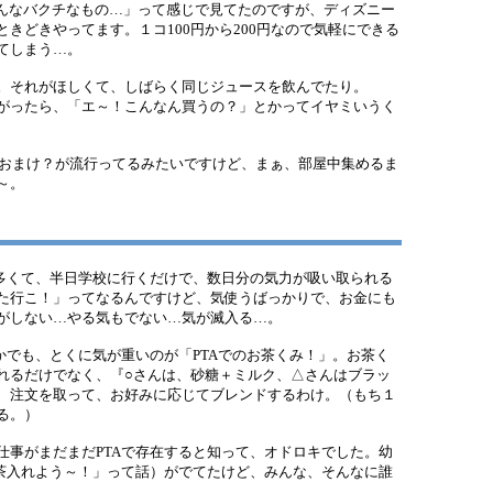
んなバクチなもの…」って感じで見てたのですが、ディズニー
きどきやってます。１コ100円から200円なので気軽にできる
てしまう…。
。それがほしくて、しばらく同じジュースを飲んでたり。
がったら、「エ～！こんなん買うの？」とかってイヤミいうく
なおまけ？が流行ってるみたいですけど、まぁ、部屋中集めるま
～。
多くて、半日学校に行くだけで、数日分の気力が吸い取られる
た行こ！」ってなるんですけど、気使うばっかりで、お金にも
がしない…やる気もでない…気が滅入る…。
かでも、とくに気が重いのが「PTAでのお茶くみ！」。お茶く
れるだけでなく、『○さんは、砂糖＋ミルク、△さんはブラッ
、注文を取って、お好みに応じてブレンドするわけ。（もち１
る。）
事がまだまだPTAで存在すると知って、オドロキでした。幼
お茶入れよう～！」って話）がでてたけど、みんな、そんなに誰