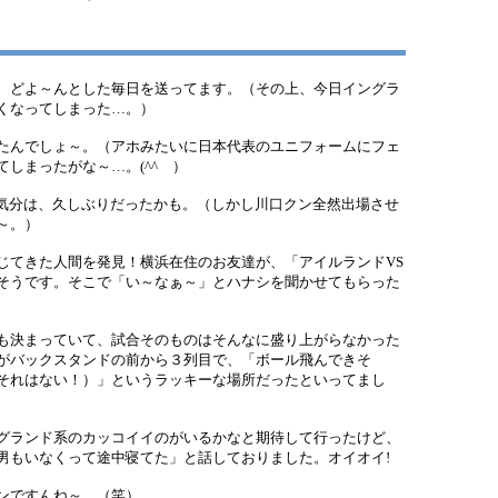
）
、どよ～んとした毎日を送ってます。（その上、今日イングラ
くなってしまった…。）
たんでしょ～。（アホみたいに日本代表のユニフォームにフェ
しまったがな～…。(^^ゞ）
気分は、久しぶりだったかも。（しかし川口クン全然出場させ
～。）
てきた人間を発見！横浜在住のお友達が、「アイルランドVS
そうです。そこで「い～なぁ～」とハナシを聞かせてもらった
も決まっていて、試合そのものはそんなに盛り上がらなかった
がバックスタンドの前から３列目で、「ボール飛んできそ
それはない！）」というラッキーな場所だったといってまし
グランド系のカッコイイのがいるかなと期待して行ったけど、
男もいなくって途中寝てた」と話しておりました。オイオイ!
ンですんね～。（笑）