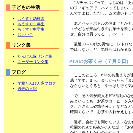
“ガチャポン”って、はじめは「あ
子どもの生活
のフィギュアで、ハマってしまい、と
んですよね。ただし、ムダ遣いもし
もうすぐ幼稚園
あとペットボトルのおまけとかも
もうすぐ１年生
（子どもが景品付きのお菓子を欲し
もうすぐ中学生
せ、自分は買ってる…。(^^ゞ）
おけいこ
最近30～40代の男性に、レトロ
リンク集
ではしないけど、気持ちはわかるな
たんけん隊リンク集
PTAのお茶くみ（７月５日）
ユーザーリンク集
ブログ
ここのところ、PTAのお集まりが
感じです。まぁ、楽しかったら「ま
学校たんけん隊ブログ
ならないとくると、やっぱり行く気
過去の日記
で、その気が滅入るPTA活動のな
みといっても、お茶やコーヒーを入
ク、△さんは砂糖半分…』などなど
時間くらいで、お茶の入れかえもす
近頃、会社でも聞かないよ～なお仕
稚園のPTAでも確かそんな話（「
かにお茶入れたいのかな～？