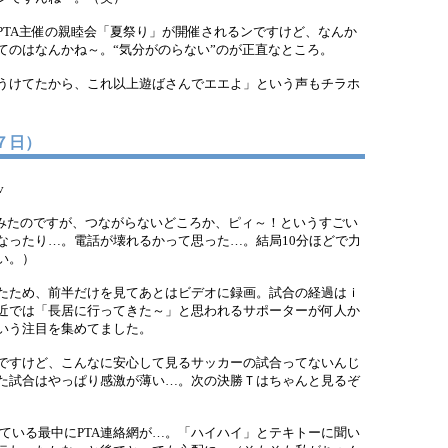
TA主催の親睦会「夏祭り」が開催されるンですけど、なんか
てのはなんかね～。“気分がのらない”のが正直なところ。
うけてたから、これ以上遊ばさんでエエよ」という声もチラホ
１７日）
)v
みたのですが、つながらないどころか、ピィ～！というすごい
なったり…。電話が壊れるかって思った…。結局10分ほどで力
い。）
たため、前半だけを見てあとはビデオに録画。試合の経過はｉ
近では「長居に行ってきた～」と思われるサポーターが何人か
いう注目を集めてました。
ですけど、こんなに安心して見るサッカーの試合ってないんじ
た試合はやっぱり感激が薄い…。次の決勝Ｔはちゃんと見るぞ
ている最中にPTA連絡網が…。「ハイハイ」とテキトーに聞い