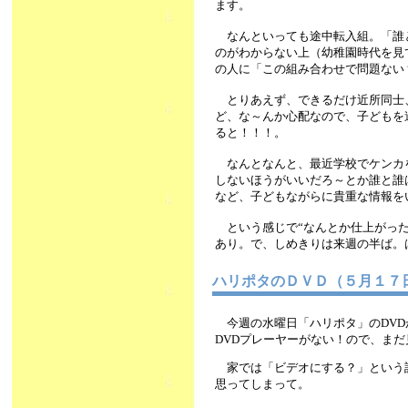
ます。
なんといっても途中転入組。「誰
のがわからない上（幼稚園時代を見
の人に「この組み合わせで問題ない
とりあえず、できるだけ近所同士
ど、な～んか心配なので、子どもを
ると！！！。
なんとなんと、最近学校でケンカ
しないほうがいいだろ～とか誰と誰
など、子どもながらに貴重な情報を
という感じで“なんとか仕上がった
あり。で、しめきりは来週の半ば。
ハリポタのＤＶＤ（５月１
今週の水曜日「ハリポタ」のDVD
DVDプレーヤーがない！ので、まだ見
家では「ビデオにする？」という話
思ってしまって。