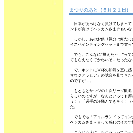
まつりのあと（６月２１日
日本があっけなく負けてしまって
ンドが負けてベッカムさま☆もいな
しかし、あのお祭り気分は何だっ
イスペインティングセットまで買って
でも、こんなに“燃えた～！”って
てもらえなくてかわいそ～だったな
で、ホントにＷ杯の熱気を直に感じ
サウジアラビア」の試合を見てきた
のですが…。
もともとサウジの１次リーグ敗退
らしいのですが、なんといっても席
う！」「選手の汗飛んできそう！（
た。
でもでも「アイルランドってイン
ベッカムさま～☆って感じのイカす
こういう人に、チケットって当る