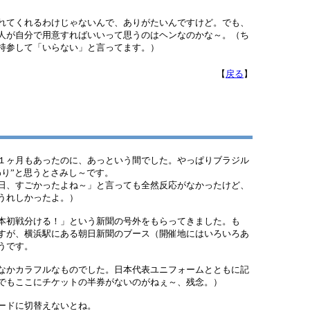
れてくれるわけじゃないんで、ありがたいんですけど。でも、
人が自分で用意すればいいって思うのはヘンなのかな～。（ち
持参して「いらない」と言ってます。）
【
戻る
】
）
１ヶ月もあったのに、あっという間でした。やっぱりブラジル
わり”と思うとさみし～です。
日、すごかったよね～」と言っても全然反応がなかったけど、
うれしかったよ。）
本初戦分ける！」という新聞の号外をもらってきました。も
すが、横浜駅にある朝日新聞のブース（開催地にはいろいろあ
うです。
なかカラフルなものでした。日本代表ユニフォームとともに記
でもここにチケットの半券がないのがねぇ～、残念。）
ードに切替えないとね。