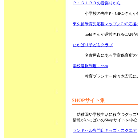
Ｐ・ＧＩＲＯの音楽村から
小学校の先生P・GIROさん
東久留米育児応援マップ／CAP応援
nobiさんが運営されるCAP
たかばり子どもクラブ
名古屋市にある学童保育所の
学校選択制度．com
教育プランナー佐々木宏氏に
SHOPサイト集
幼稚園や学校生活に役立つグッズ
情報がいっぱいのShopサイトを中
ランドセル専門店キッズ・スクエア