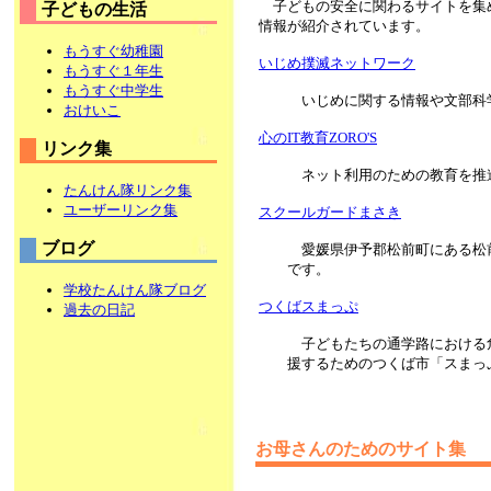
子どもの安全に関わるサイトを集
子どもの生活
情報が紹介されています。
もうすぐ幼稚園
いじめ撲滅ネットワーク
もうすぐ１年生
もうすぐ中学生
いじめに関する情報や文部科
おけいこ
心のIT教育ZORO'S
リンク集
ネット利用のための教育を推進
たんけん隊リンク集
ユーザーリンク集
スクールガードまさき
ブログ
愛媛県伊予郡松前町にある松
です。
学校たんけん隊ブログ
つくばスまっぷ
過去の日記
子どもたちの通学路における
援するためのつくば市「スまっ
お母さんのためのサイト集