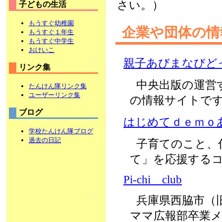
さい。）
子どもの生活
もうすぐ幼稚園
企業や団体の
もうすぐ１年生
もうすぐ中学生
おけいこ
親子あびまなびど
リンク集
中央出版の運営
たんけん隊リンク集
ユーザーリンク集
の情報サイトで
ブログ
はじめてｄｅｍｏ
学校たんけん隊ブログ
過去の日記
子育てのこと、
て」を応援する
Pi-chi club
兵庫県西脇市
（
ママ広報部卒業