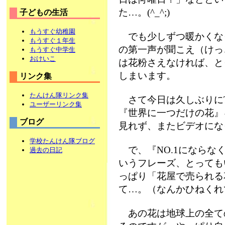
た…。(^_^;)
子どもの生活
もうすぐ幼稚園
でも少しずつ暖かくな
もうすぐ１年生
の第一声が聞こえ（けっ
もうすぐ中学生
おけいこ
は花粉さえなければ、と
しまいます。
リンク集
たんけん隊リンク集
さて今日は久しぶりにT
ユーザーリンク集
『世界に一つだけの花』
ブログ
見れず、またビデオにな
学校たんけん隊ブログ
で、『NO.1にならなく
過去の日記
いうフレーズ、とっても
っぱり「花屋で売られる
て…。（なんかひねくれて
あの花は地球上の全て