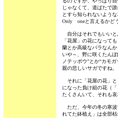
るのですが、やっぱり自
じゃなくて、道ばたで誰
とすら知られないような
Only oneと言えるか
自分はそれでもいいと
「花屋」の花になっても
蘭とか高級なバラなんか
いや～、野に咲くたんぽ
ノテッポウ”とか“カモ
親の悲しいサガですね。
それに「花屋の花」と
になった負け組の花（「
たくさんいて、それも哀
ただ、今年の冬の寒波
れてた鉢植え」は全部枯