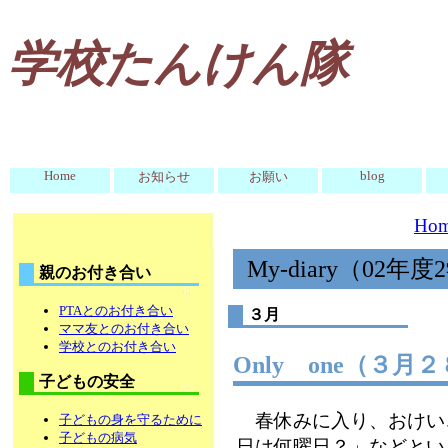
学校たんけん隊
Home
blog
お知らせ
お願い
Ho
My-diary（02年
親のお付き合い
PTAとのお付き合い
３月
ママ友とのお付き合い
学校とのお付き合い
Only one（３月
子どもの安全
春休みに入り、おけい
子どもの身を守るために
子どもの病気
日は何曜日？」などとい