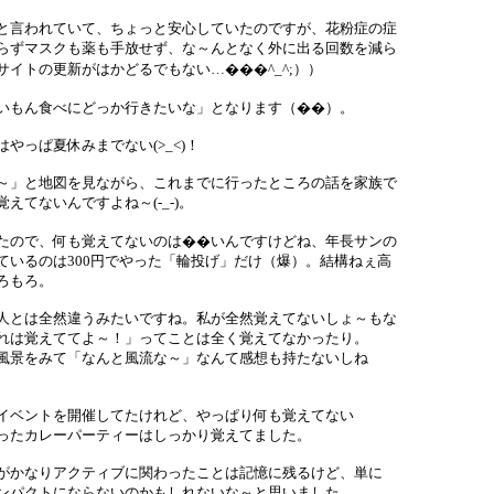
と言われていて、ちょっと安心していたのですが、花粉症の症
らずマスクも薬も手放せず、な～んとなく外に出る回数を減ら
イトの更新がはかどるでもない…���^_^;））
いもん食べにどっか行きたいな」となります（��）。
っぱ夏休みまでない(>_<)！
～」と地図を見ながら、これまでに行ったところの話を家族で
てないんですよね～(-_-)。
たので、何も覚えてないのは��いんですけどね、年長サンの
ているのは300円でやった「輪投げ」だけ（爆）。結構ねぇ高
ろもろ。
人とは全然違うみたいですね。私が全然覚えてないしょ～もな
れは覚えててよ～！」ってことは全く覚えてなかったり。
風景をみて「なんと風流な～」なんて感想も持たないしね
イベントを開催してたけれど、やっぱり何も覚えてない
ったカレーパーティーはしっかり覚えてました。
がかなりアクティブに関わったことは記憶に残るけど、単に
ンパクトにならないのかもしれないな～と思いました。