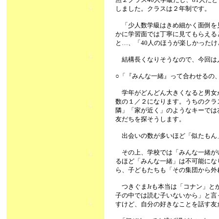
しました。クラスは２年制です。
「少人数学級はきめ細かく面倒を
かに学習面では丁寧に見てもらえる
と…、「40人のほうが楽しかったけ
結構長くなりそうなので、今回は
○「『みんな一緒』って合わせるの
学年がどんどん大きくなると男女
数の１／２になります。うちのクラ
隣」「家が近く」のようなキーでは
友だちを探そうします。
出会いの数が多いほど「似たもん」
その上、学校では「みんな一緒がい
るほど「みんな一緒」は不可能にな
ら、子どもたちも「その集団から外
つきぐまJrも本当は「コナン」と
子の中では読む子いないから」と言
すけど、自分の好きなことを話す友