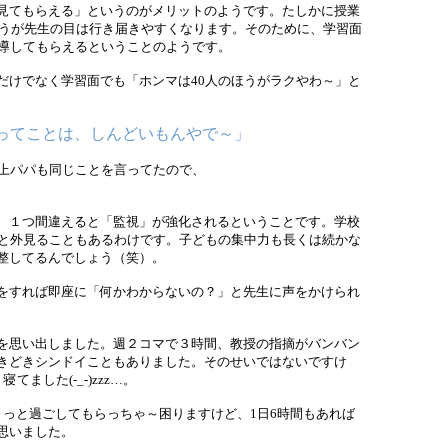
見てもらえる」というのがメリットのようです。たしかに授業
のほうが先生の目は行き届きやすくなります。そのために、学習面
指導してもらえるということのようです。
けでなく学習面でも「ホンマは40人のほうがラクやわ～」と
るってことは、しんどいもんやで～」
上パパも同じことを言ってたので、
、１つ間違えると「監視」が強化されるということです。学校
～と外見ることもあるわけです。子どもの集中力も長くは続かな
整してるんでしょう（笑）。
をすれば即座に「何かわからないの？」と先生に声をかけられ
を思い出しました。週２コマで３時間、教授の指摘がバンバン
きどきシンドイこともありました。そのせいではないですけ
ました(-_-)zzz…。
っと過ごしてもらっちゃ～困りますけど、1日6時間もあれば
思いました。