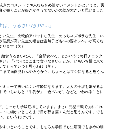
抜きのコメントで20人ならきめ細かいコメントかというと、実
身が書くことが好きかそうでないかの差が大きいと思いました
生は、うるさいだけや…」
かい先生、比較的アバウトな先生、めっちゃズボラな先生、い
や理想が高い先生の場合は当然子どもへの要求レベルが高くな
あります（笑）
、給食うるさいねん。「全部食べろ」とかいうて毎日チェック
さい」「パンはここまで食べなさい」とか、いちいち横に来て
いて）っていつも思うわけ（笑）。
こまで面倒見れんやろうから、ちょっとはマシになると思うん
。
ビミョーで扱いにくい年齢になります。大人の干渉を嫌がるよ
中でいちいちと「牛乳が」「色ペンが」などといわれることに
が、しっかり学級崩壊しています。まさに完璧主義であれこれ
ントに細かいところまで目が行き届くんだと思うんです。でも
い」というわけです。
やすいということです。もちろん学習でも生活面でもきめの細