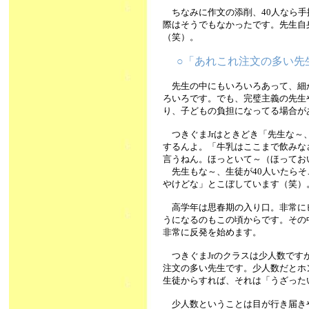
ちなみに作文の添削、40人なら手
際はそうでもなかったです。先生自
（笑）。
○「あれこれ注文の多い先
先生の中にもいろいろあって、細
ろいろです。でも、完璧主義の先生
り、子どもの負担になってる場合が
つきぐまJrはときどき「先生な～
するんよ。「牛乳はここまで飲みな
言うねん。ほっといて～（ほってお
先生もな～、生徒が40人いたらそ
やけどな」とこぼしています（笑）
高学年は思春期の入り口。非常に
うになるのもこの頃からです。その
非常に反発を始めます。
つきぐまJrのクラスは少人数です
注文の多い先生です。少人数だとホ
生徒からすれば、それは「うざった
少人数ということは目が行き届き