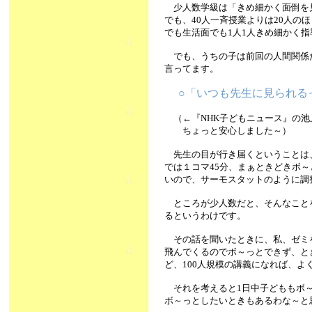
少人数学級は「きめ細かく面倒を
でも、40人一斉授業よりは20人
でも生活面でも1人1人きめ細かく
でも、うちの子は前回の人間関係だ
言ってます。
○「いつも先生に見られ
（←『NHK子どもニュース』の池
ちょっと安心しました～）
先生の目が行き届くということは
では１コマ45分、まぁときどきボ
いので、サーモスタットのように調
ところが少人数だと、そんなこと
るというわけです。
その話を聞いたときに、私、ゼミ
飛んでくるのでボ～っとできず、と
ど、100人規模の講義になれば、よく寝て
それを考えると1日中子どももボ～
ボ～っとしたいときもあるわな～と