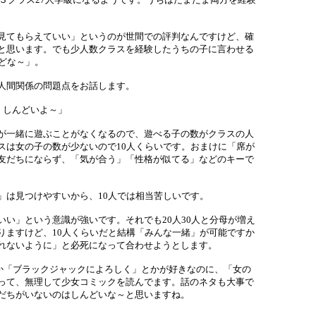
見てもらえていい」というのが世間での評判なんですけど、確
と思います。でも少人数クラスを経験したうちの子に言わせる
どな～」。
人間関係の問題点をお話します。
、しんどいよ～」
が一緒に遊ぶことがなくなるので、遊べる子の数がクラスの人
スは女の子の数が少ないので10人くらいです。おまけに「席が
友だちにならず、「気が合う」「性格が似てる」などのキーで
は見つけやすいから、10人では相当苦しいです。
い」という意識が強いです。それでも20人30人と分母が増え
りますけど、10人くらいだと結構「みんな一緒」が可能ですか
れないように」と必死になって合わせようとします。
か「ブラックジャックによろしく」とかが好きなのに、「女の
って、無理して少女コミックを読んでます。話のネタも大事で
だちがいないのはしんどいな～と思いますね。