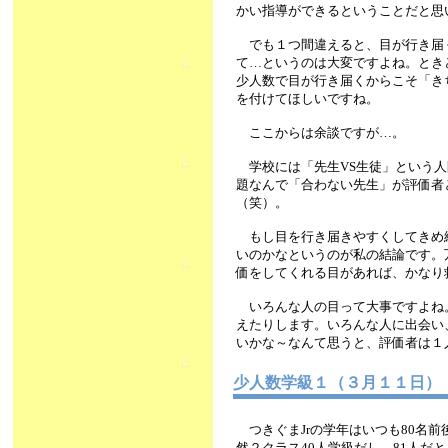
かい指導ができるということだと思
でも１つ間違えると、目が行き届
て…というのは大変ですよね。とき
少人数で目が行き届くからこそ「き
を付けてほしいですね。
ここからは余談ですが…。
学校には「先生VS生徒」という人
題なんで「合わない先生」が評価者
（笑）。
もし目を行き届きやすくしてきめ
いのかなというのが私の結論です。
価をしてくれる目があれば、かなり
いろんな人の目って大事ですよね
えたりします。いろんな人に出会い
いかな～なんて思うと、評価者は１
少人数学級１（３月１１日）
つきぐまJrの学年はいつも80名前
然２クラス40人学級だし、81人だ