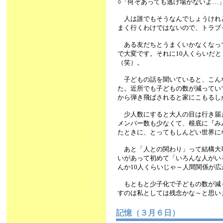
○「何ぞあっても逃げ場がないよ…
人は誰でもそうなんでしょうけれ
まく行くわけではないので、トラブ
ある友だちとうまくいかなくなっ
で大変です。それに10人くらいだ
（笑）。
子どもの話を聞いていると、こん
た。近所でも子どもの数が減ってい
から弾き飛ばされると家にこもるし
少人数にすると大人の目は行き届
メンバー数も少なくて、根底に『み
たときに、とってもしんどい世界に
あと「人との関わり」って結構大
いがあって初めて「いろんな人がい
んか10人くらいじゃ～人間関係が
もともと少子化で子どもの数が減
すのは私としては残念かな～と思いま
記憶（３月６日）