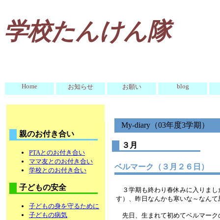
学校たんけん隊
Home
blog
お知らせ
お願い
My-diary（03年度3学期）
親のお付き合い
３月
PTAとのお付き合い
ママ友とのお付き合い
ベルマーク（３月２６日）
学校とのお付き合い
子どもの安全
３学期も終わり春休みに入りまし
す）、昨日なんかも寒いな～なんて
子どもの身を守るために
子どもの病気
先日、生まれて初めてベルマーク