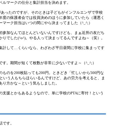
ベルマークの仕分と集計担当を決めます。
あったのですが、そのときは子どもがインフルエンザで学校
年度の保護者会では役員決めのほうに参加していたら（運悪く
マーク担当はいつの間にやら決まってました（^_^;）
初参加なんてほとんどいないんですけども、まぁ近所の友だち
りでした(^o^)。やる人って決まってるんですよね～（笑）。
集計して…くらいなら、わざわざ平日昼間に学校に集まってす
す。期間が短くて枚数が非常に少ないですよ～（^_^;）
のを200枚貼っても200円。ときどき「忙しいから500円な
～」という人もちらほらいるんですけど、あの労力を考えると、ま
あり方かな～という気もしました。
支援とかもあるようなので、単に学校のPTAに寄付！という
話です。