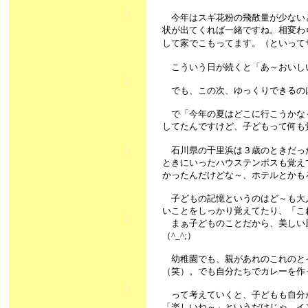
今年はスギ花粉の飛散量が少ない
状が出てくれば一緒ですね。相変わ
して家でこもってます。（といってサ
こういう日が続くと「あ～おいし
でも、この次、ゆっくりできるのはや
で「今年の夏はどこに行こうかな
してたんですけど、子どもって何も覚え
石川県の千里浜は３歳のときだっ
ときにいったハウステンボスも覚え
かったんだけどな～、ホテルとかも
子どもの記憶というのはど～も大
いことをしっかり覚えてたり、「こ
まぁ子どものことだから、美しい
（^_^;）
幼稚園でも、親があれのこれのと
（笑）。でも自分たちでカレーを作
って考えていくと、子どもも自分
「楽しいね～」というだけじゃ、イ