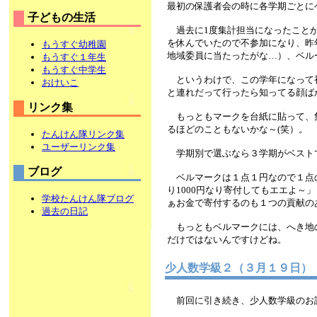
最初の保護者会の時に各学期ごとに
子どもの生活
過去に1度集計担当になったことが
を休んでいたので不参加になり、昨
もうすぐ幼稚園
地域委員に当たったがな…）、ベルー
もうすぐ１年生
もうすぐ中学生
というわけで、この学年になって
おけいこ
と連れだって行ったら知ってる顔ばか
リンク集
もっともマークを台紙に貼って、
るほどのこともないかな～(笑）。
たんけん隊リンク集
ユーザーリンク集
学期別で選ぶなら３学期がベストで
ブログ
ベルマークは１点１円なので１点のも
り1000円なり寄付してもエエよ
学校たんけん隊ブログ
ぁお金で寄付するのも１つの貢献の
過去の日記
もっともベルマークには、へき地の
だけではないんですけどね。
少人数学級２（３月１９日）
前回に引き続き、少人数学級のお