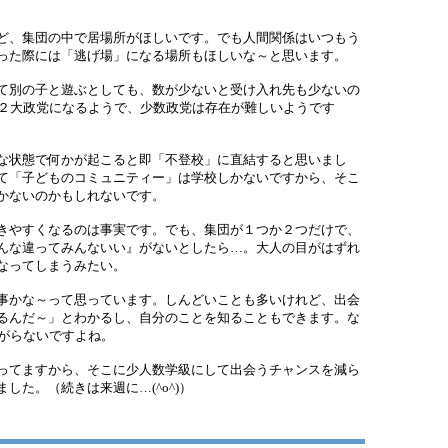
」
ど、集団の中で居場所がほしいです。でも人間関係はいつもう
った際には「逃げ場」になる場所もほしいな～と思います。
て別の子と遊ぶとしても、数が少ないと受け入れ先も少ないの
と２大政党になるようで、少数政党は存在が難しいようです
な状態で何かが起こると即「不登校」に直結すると思いまし
て「子どものコミュニティー」は学校しかないですから、そこ
かないのかもしれないです。
きやすくなるのは事実です。でも、集団が１つか２つだけで、
んな違ってみんないい』がないとしたら…。大人の目がはずれ
なってしまうみたい。
事かな～って思っています。しんどいことも多いけれど、出会
るんだ～」とわかるし、自分のことを知ることもできます。な
広がらないですよね。
ってますから、そこに少人数学級にして出会うチャンスを減ら
した。（続きは来週に…(^o^)）