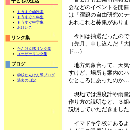
子どもの生活
会などのイベントを開催
もうすぐ幼稚園
は「宿題の自由研究のテー
もうすぐ１年生
あれこれと募集がありま
もうすぐ中学生
おけいこ
今回は抽選だったので
リンク集
（先月、申し込んだ「大
たんけん隊リンク集
ド…）
ユーザーリンク集
ブログ
地方気象台って、天気
すけど、場所も案内のハ
学校たんけん隊ブログ
なところにあったのか…っ
過去の日記
現地では温度計や雨量
作り方の説明など、３組
説明していただきました
イマドキ学校にあるよ