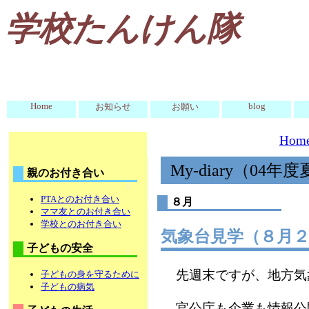
学校たんけん隊
Home
blog
お知らせ
お願い
Hom
My-diary（04年
親のお付き合い
PTAとのお付き合い
８月
ママ友とのお付き合い
学校とのお付き合い
気象台見学（８月
子どもの安全
先週末ですが、地方気
子どもの身を守るために
子どもの病気
官公庁も企業も情報公