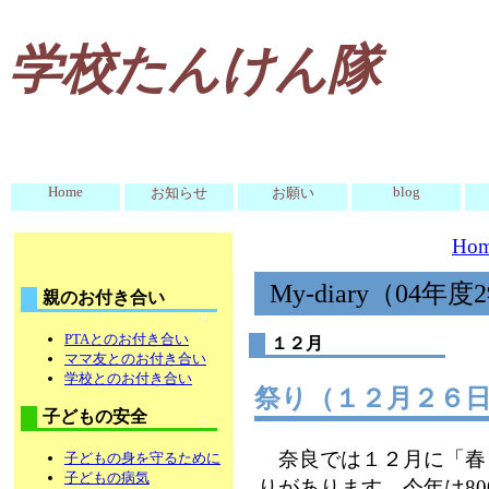
学校たんけん隊
Home
blog
お知らせ
お願い
Ho
My-diary（04年
親のお付き合い
PTAとのお付き合い
１２月
ママ友とのお付き合い
学校とのお付き合い
祭り（１２月２
子どもの安全
奈良では１２月に「春
子どもの身を守るために
子どもの病気
りがあります。今年は8