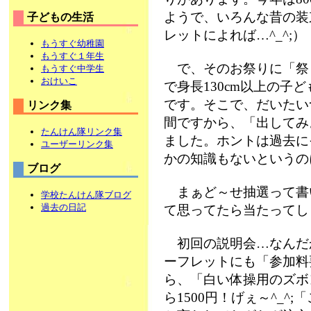
ようで、いろんな昔の装
子どもの生活
レットによれば…^_^;）
もうすぐ幼稚園
もうすぐ１年生
で、そのお祭りに「祭
もうすぐ中学生
おけいこ
で身長130cm以上の
です。そこで、だいたい
リンク集
間ですから、「出してみ
たんけん隊リンク集
ました。ホントは過去に
ユーザーリンク集
かの知識もないというの
ブログ
まぁど～せ抽選って書
学校たんけん隊ブログ
過去の日記
て思ってたら当たってしま
初回の説明会…なんだ
ーフレットにも「参加料
ら、「白い体操用のズボ
ら1500円！げぇ～^_