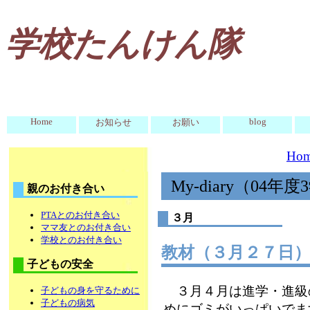
学校たんけん隊
Home
blog
お知らせ
お願い
Ho
My-diary（04年
親のお付き合い
PTAとのお付き合い
３月
ママ友とのお付き合い
学校とのお付き合い
教材（３月２７
子どもの安全
３月４月は進学・進級
子どもの身を守るために
子どもの病気
めにゴミがいっぱいでま