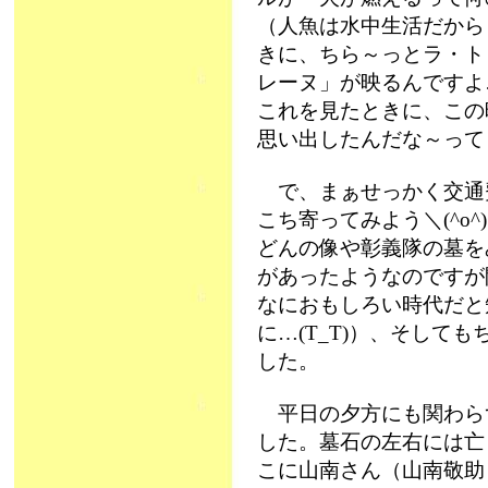
（人魚は水中生活だから
きに、ちら～っとラ・ト
レーヌ」が映るんですよ
これを見たときに、この
思い出したんだな～って
で、まぁせっかく交通
こち寄ってみよう＼(^o
どんの像や彰義隊の墓を
があったようなのですが
なにおもしろい時代だと
に…(T_T)）、そして
した。
平日の夕方にも関わら
した。墓石の左右には亡
こに山南さん（山南敬助