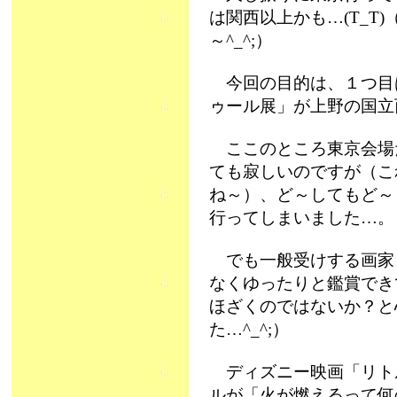
は関西以上かも…(T_T
～^_^;）
今回の目的は、１つ目
ゥール展」が上野の国立
ここのところ東京会場
ても寂しいのですが（こ
ね～）、ど～してもど～
行ってしまいました…。
でも一般受けする画家
なくゆったりと鑑賞でき
ほざくのではないか？と
た…^_^;）
ディズニー映画「リト
ルが「火が燃えるって何