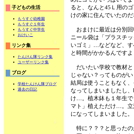
ると、なんと45Ｌ用のゴ
子どもの生活
けの家に住んでいたのだ
もうすぐ幼稚園
もうすぐ１年生
おまけに最近は分別回
もうすぐ中学生
おけいこ
ニール袋は「プラスチッ
いゴミ」…などなど、す
リンク集
と時間がかかるんですよ
たんけん隊リンク集
ユーザーリンク集
だいたい学校で教材と
ブログ
じゃない？ってものがいっ
結局は使うこともなく、
学校たんけん隊ブログ
過去の日記
なってしまいましたし、
け…。植木鉢も１年生で
マト」植えただけ…。立
になってしまいました。
特に？？？と思ったの