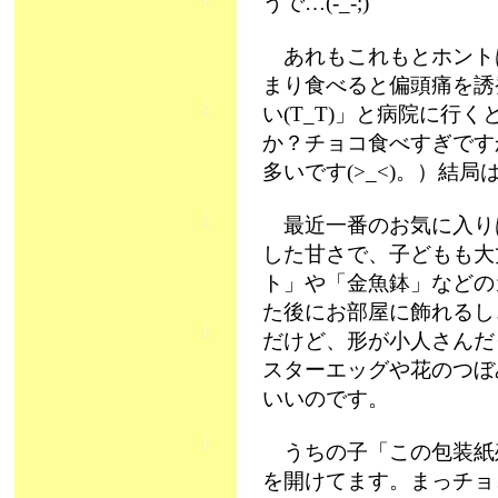
うで…(-_-;)
あれもこれもとホント
まり食べると偏頭痛を誘
い(T_T)」と病院に行
か？チョコ食べすぎです
多いです(>_<)。）結
最近一番のお気に入り
した甘さで、子どもも大
ト」や「金魚鉢」などの
た後にお部屋に飾れるし
だけど、形が小人さんだ
スターエッグや花のつぼ
いいのです。
うちの子「この包装紙
を開けてます。まっチョ