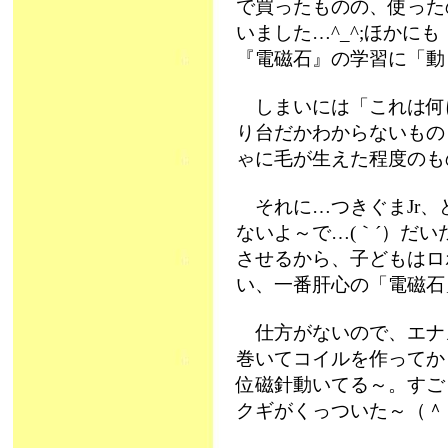
で買ったものの、使った
いました…^_^;ほかに
『電磁石』の学習に「動
しまいには「これは何
り台だかわからないもの
ゃに毛が生えた程度のも
それに…つきぐまJr、
ないよ～で…(｀´）だ
させるから、子どもはロ
い、一番肝心の「電磁石
仕方がないので、エナ
巻いてコイルを作ってか
位磁針動いてる～。すご
クギがくっついた～（＾