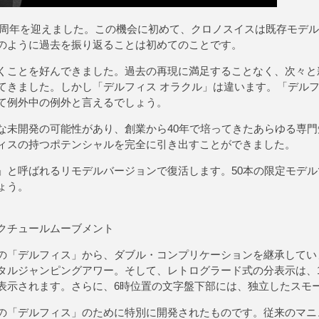
40周年を迎えました。この機会に初めて、クロノスイスは既存モデ
のように過去を振り返ることは初めてのことです。
ことを好んできました。過去の再現に満足することなく、次々と
てきました。しかし「デルフィス オラクル」は違います。「デル
て例外中の例外と言えるでしょう。
未開発の可能性があり、創業から40年で培ってきたあらゆる専門
ィスの持つポテンシャルを完全に引き出すことができました。
」と呼ばれるリモデルバージョンで復活します。50本の限定モデ
ょう。
クチュールムーブメント
「デルフィス」から、ダブル・コンプリケーションを継承していま
タルジャンピングアワー。そして、レトログラード式の分表示は、1
表示されます。さらに、6時位置の文字盤下部には、独立したスモ
「デルフィス」のために特別に開発されたものです。従来のマニ