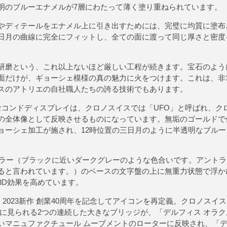
明のブルーエナメルが7層にわたって薄く塗り重ねられています。
ディテールをエナメル上に引き出すためには、完璧に均質に塗布
日月の曲線に完全にフィットし、全ての面に渡って同じ厚さと密度
磨という、これ以上ないほど厳しい工程が続きます。宝石のよう
面だけが、ギョーシェ模様の真の魅力に火をつけます。これは、非
スのアトリエの自社職人たちの誇る技術でもあります。
コンドディスプレイは、クロノスイスでは「UFO」と呼ばれ、ク
の全体像として反映させるものになっています。無垢のゴールドで
ョーシェ加工が施され、12時位置の三日月のように半透明なブル
カラー（ブラックに近いダークグレーのような色合いです。アント
ると言われています。）のベースの文字盤の上に無重力状態で浮か
3D効果を高めています。
イス) 2023新作 創業40周年を記念してアイコンを再定義。クロノス
に見られる2つの連続した大きなブリッジが、「デルフィス オラ
いマニュファクチュール ムーブメントのローターに反映され、「デ