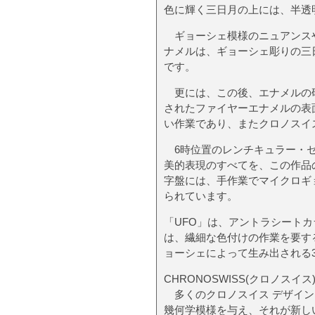
色に輝く三日月の上には、半透
ギョーシェ模様のニュアンスや
ナメルは、ギョーシェ彫りの三
です。
更には、この後、エナメルの研
されたファイヤーエナメルの表
い作業であり、またクロノスイ
6時位置のレンチキュラー・セ
美的表現のすべてを、この作品
字盤には、手作業でマイクロギ
られています。
「UFO」は、アントラシート
は、繊細な色付けの作業を要す
ョーシェによって生み出される
CHRONOSWISS(クロノス
多くのクロノスイス デザイン
幾何学模様を与え、それが新し