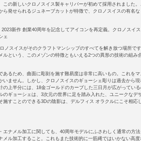
、この新しいクロノスイス製キャリバーが初めて採用されました。
から発せられるジュネーブカットが特徴で、クロノスイスの有名な
イス) 2023新作 創業40周年を記念してアイコンを再定義。クロノス
シェ
クロノスイスがそのクラフトマンシップのすべてを解き放つ場所で
メルという、このメゾンの特徴ともいえる2つの異形の技術の組み
あるため、曲面に彫刻を施す難易度は非常に高いもの。これをマ
かいません。しかし、クロノスイスのギョーシェ彫りは過去から現
計の上半分には、18金ゴールドのカーブした三日月が広がってい
ルのギョーシェは、3次元の世界に足を踏み入れた、ユニークなデ
そ施すことのできる3Dの陰影は、デルフィス オラクルにこそ相応
エナメル加工に関しても、40周年モデルにふさわしく通常の方法
ナメル加工すること。これもまた技術的に一筋縄ではいかない高度