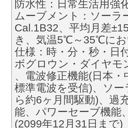
防水性：日常生活用強化防
ムーブメント：ソーラ
Cal.1B32、平均月差
き、気温5℃～35℃に
仕様：時・分・秒・日
ボグロウン・ダイヤモン
、電波修正機能(日本
標準電波を受信)、ソー
ら約6ヶ月間駆動)、過
能、パワーセーブ機能
(2099年12月31日まで)