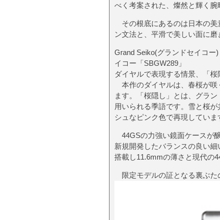
べく考案された、燦然と輝く腕時
その根底にあるのは日本の美意
ン文法と、平滑で美しい面に磨
Grand Seiko(グランドセ
イコー「SBGW289」
ダイヤルで表現する情景、「桜
本作のダイヤルは、春桜が咲く
ます。「桜隠し」とは、グラン
用いられる季語です。雪と桜が
シュなピンク色で再現していま
44GSの力強い鏡面ケースが
新規開発したバランスの良い細
搭載し11.6mmの薄さと現代
限定モデルの証となる裏ぶたの刻