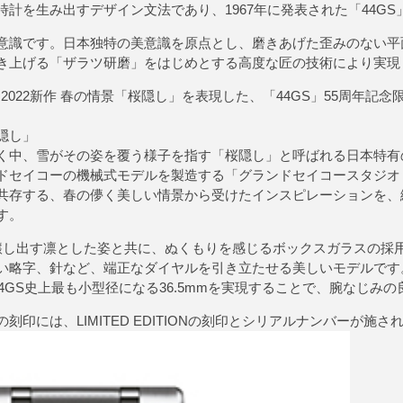
計を生み出すデザイン文法であり、1967年に発表された「44G
識です。日本独特の美意識を原点とし、磨きあげた歪みのない平
き上げる「ザラツ研磨」をはじめとする高度な匠の技術により実現
イコー) 2022新作 春の情景「桜隠し」を表現した、「44GS」55周
隠し」
中、雪がその姿を覆う様子を指す「桜隠し」と呼ばれる日本特有
ドセイコーの機械式モデルを製造する「グランドセイコースタジオ
共存する、春の儚く美しい情景から受けたインスピレーションを、
す。
醸し出す凛とした姿と共に、ぬくもりを感じるボックスガラスの採
い略字、針など、端正なダイヤルを引き立たせる美しいモデルです。手
の44GS史上最も小型径になる36.5mmを実現することで、腕なじみ
印には、LIMITED EDITIONの刻印とシリアルナンバーが施