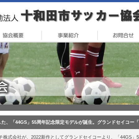
た、「44GS」55周年記念限定モデルが誕生。グランドセイコー「S
チ株式会社が、2022新作としてグランドセイコーより、「44GS」