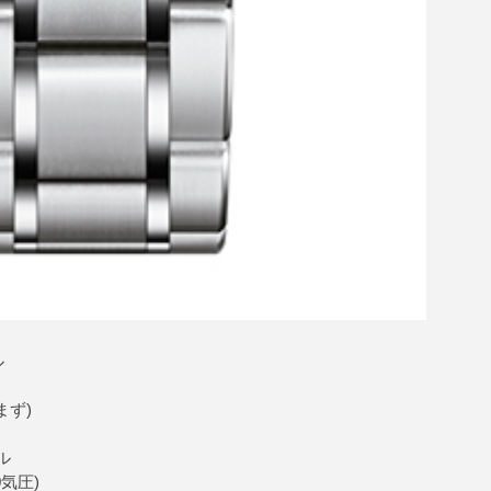
ル
まず)
ル
気圧)