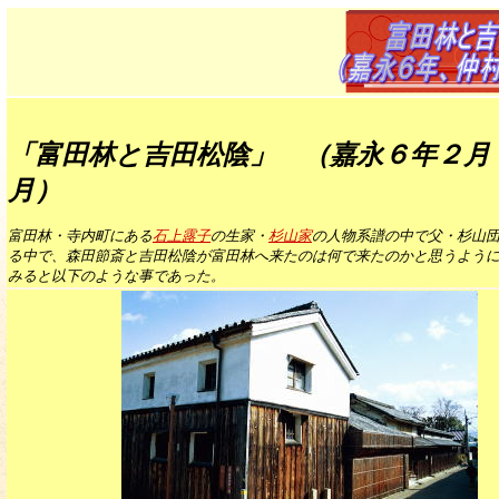
「富田林と吉田松陰」 （嘉永６年２月
月）
富田林・寺内町にある
石上露子
の生家・
杉山家
の人物系譜の中で父・杉山
る中で、森田節斎と吉田松陰が富田林へ来たのは何で来たのかと思うよう
みると以下のような事であった。