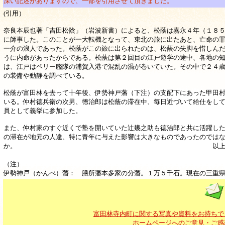
深い記述がありますので、一部を引用させて頂きました。
(引用）
奈良本辰也著「吉田松陰」（岩波新書）によると、松蔭は嘉永４年（１８
に師事した。このことが一大転機となって、東北の旅に出たあと、亡命の
一介の浪人であった。松蔭がこの旅に出られたのは、松蔭の失脚を惜しん
うに内命があったからである。松蔭は第２回目の江戸遊学の途中、各地の
は、江戸はペリー艦隊の浦賀入港で混乱の渦が巻いていた。その中で２４
の装備や動静を調べている。
松蔭が富田林を去って十年後、伊勢神戸藩（下注）の支配下にあった甲田
いる。仲村徳兵衛の次男、徳治郎は松蔭の滞在中、毎日近づいて給仕をし
員として義挙に参加した。
また、仲村家のすぐ近くで塾を開いていた辻幾之助も徳治郎と共に活躍し
の滞在が地元の人達、特に青年に与えた影響は大きなものであったのでは
か。 以
（注）
伊勢神戸（かんべ）藩： 膳所藩本多家の分藩。１万５千石。現在の三重
富田林寺内町に関する写真や資料をお持ちで
ホームページへのご意見・ご感