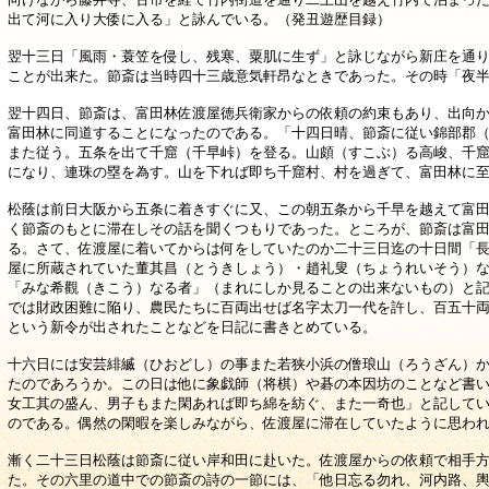
出て河に入り大倭に入る」と詠んでいる。（発丑遊歴目録）
翌十三日「風雨・蓑笠を侵し、残寒、粟肌に生ず」と詠じながら新庄を通
ことが出来た。節斎は当時四十三歳意気軒昂なときであった。その時「夜
翌十四日、節斎は、富田林佐渡屋徳兵衛家からの依頼の約束もあり、出向
富田林に同道することになったのである。「十四日晴、節斎に従い錦部郡
また従う。五条を出て千窟（千早峠）を登る。山頗（すこぶ）る高峻、千
になり、連珠の塁を為す。山を下れば即ち千窟村、村を過ぎて、富田林に
松蔭は前日大阪から五条に着きすぐに又、この朝五条から千早を越えて富
く節斎のもとに滞在しその話を聞くつもりであった。ところが、節斎は富
る。さて、佐渡屋に着いてからは何をしていたのか二十三日迄の十日間「
屋に所蔵されていた董其昌（とうきしょう）・趙礼叟（ちょうれいそう）
「みな希觀（きこう）なる者」（まれにしか見ることの出来ないもの）と
では財政困難に陥り、農民たちに百両出せば名字太刀一代を許し、百五十
という新令が出されたことなどを日記に書きとめている。
十六日には安芸緋縅（ひおどし）の事また若狭小浜の僧琅山（ろうざん）
たのであろうか。この日は他に象戯師（将棋）や碁の本因坊のことなど書
女工其の盛ん、男子もまた閑あれば即ち綿を紡ぐ、また一奇也」と記して
のである。偶然の閑暇を楽しみながら、佐渡屋に滞在していたように思わ
漸く二十三日松蔭は節斎に従い岸和田に赴いた。佐渡屋からの依頼で相手
た。その六里の道中での節斎の詩の一節には、「他日忘る勿れ、河内路、