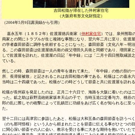
吉田松陰が滞在した仲村家住宅
（大阪府有形文化財指定）
（2004年5月9日講演録から引用）
嘉永五年（１８５２年）佐渡屋徳兵衛家（
仲村家住宅
）では、泉州熊取
両家との間にトラブルが生じ複雑な事態になり、翌六年二月に至り、佐渡
の学者森田節斎に調停を依頼することになった。森田節斎（文化八年～明
る。この森田節斎は佐渡屋徳兵衛の叔父増田久兵衛と同郷であり、増田家
して佐渡屋を訪れた。佐渡屋の日記「年中録」には「二月十四日熊取縁談
ている。
然しこの時、森田節斎は一人の青年を連れて来た。「年中録」の他の別の
所、長滞留被致」と記されるこれは吉田松陰の事である。松蔭はこの嘉永
当時は二十四歳であった。松蔭がこの時どうして節斎と共に佐渡屋を訪れ
松蔭が長州萩を発足したのは、正月二十六日で、海路を大阪に着いたのは
った。鉱之助は萩野流砲術家坂本天山の子で、当時玉造口定番与力、桃谷
郎の乱に際しその砲撃によって乱鎮圧に功績をあげ広く名が知られるに至
た。
翌十二日には高津宮に参詣したあと、松蔭は大和五条の森田節斎を訪うべ
（のち那珂悟桜）という人から頼まれたことを節斎に伝える事がひとつの
に関心深い節斎その人に会い、教示を受ける事に大きな期待を抱いていた
向けながら藤井寺、古市を経て竹内街道を通り二上山を越え竹内で泊まっ