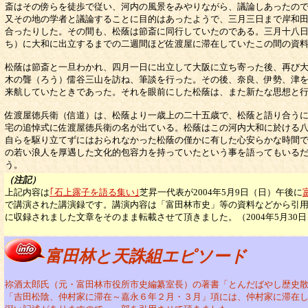
斎はその傍らを徒歩で従い、河内の風景をみやりながら、議論しあったの
又その地の学者と議論することに目的はあったようで、三月三日まで岸和
合ったりした。その間も、松蔭は節斎に同行していたのである。三月十八
ち）に大和に出立するまでの二週間ほど佐渡屋に滞在していたこの間の資
松蔭は節斎と一旦わかれ、四月一日に出立して大阪に立ち寄った後、再び
木の聾（ろう）儒谷三山を訪ね、筆談を行った。その後、奈良、伊勢、津
来航していたときであった。それを眼前にした松蔭は、また新たな思想と
佐渡屋徳兵衛（信道）は、松蔭より一歳上の二十五歳で、松蔭と語り合う
宅の追悼式に佐渡屋徳兵衛の名が出ている。松蔭はこの河内大和に於ける
自らを駆り立てずにはおられなかった松蔭の僅かに有した心安らかな時間
の若い浪人を厚遇した文化的包容力を持っていたという事を語ってもいる
う。 以
（注記）
上記内容は
｢石上露子を語る集い｣
芝昇一代表が2004年5
月9
日（日）午後に
で講演された講演録です。
講演内容は「富田林市史」等の資料などから引
に収録されました文章をそのまま転載させて頂きました。（2004年5月30日
富田林と天誅組エピソード
祢酒太郎氏（元・富田林市役所市史編纂室長）の著書「とんだばやし歴史
「吉田松陰、仲村家に滞在～嘉永６年２月・３月」項には、仲村家に滞在