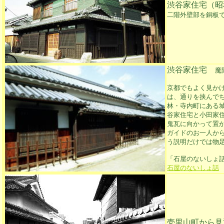
渋谷家住宅（昭
二階外壁部を銅板
渋谷家住宅
魔
京都でもよく見か
は、通りを挟んで
林・寺内町にある
谷家住宅と小田家
鬼瓦に向かって置
ガイドのお一人か
う説明だけでは物
「石屋のないしょ
石屋のないしょ話
壱里山町から見