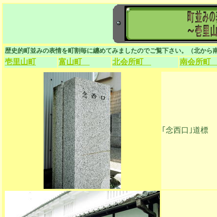
歴史的町並みの表情を町割毎に纏めてみましたのでご覧下さい。（北から
壱里山町
富山町
北会所町
南会所町
｢念西口｣道標