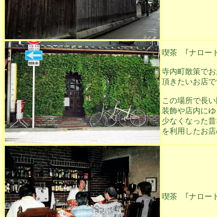
喫茶 ｢ナロード
寺内町散策でお
頂きたいお店で
この場所で長い
装飾や店内にゆ
少なくなった昔
を利用したお店
喫茶 ｢ナロー