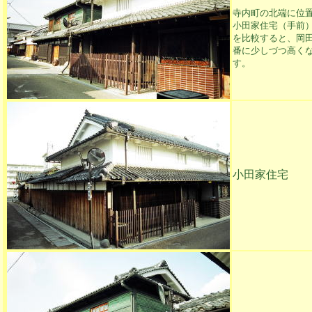
寺内町の北端に位
小田家住宅（手前
を比較すると、岡
番に少しづつ高く
す。
小田家住宅