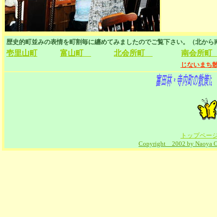
歴史的町並みの表情を町割毎に纏めてみましたのでご覧下さい。（北から
壱里山町
富山町
北会所町
南会所町
じないまち
トップペー
Copyright 2002 by Naoya Oku