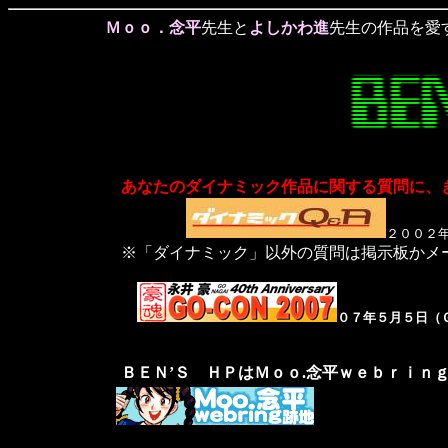
Ｍｏｏ．念平
先生と
よしかわ進
先生の作品を愛
あなたのダイナミック作品に関する質問に、
２００２
※「ダイナミック」以外の質問は掲示板かメ
０７年５月５日（
ＢＥＮ’Ｓ ＨＰはＭｏｏ.念平ｗｅｂｒｉｎ