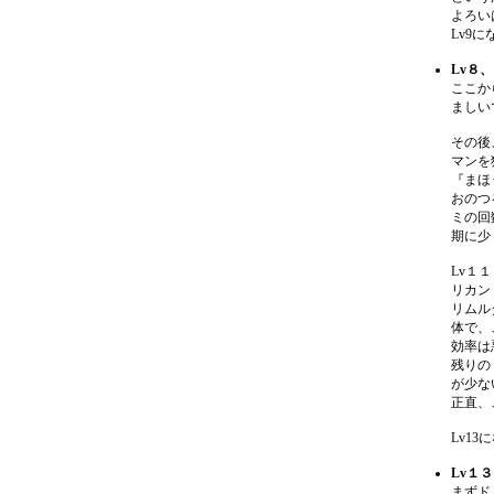
よろい
Lv9
Lv８
ここか
ましい
その後
マンを
『まほ
おのつ
ミの回
期に少
Lv１
リカン
リムル
体で、
効率は
残りの
が少な
正直、
Lv1
Lv１
まずド