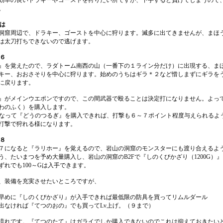
効率の良いドラキーやゴーストを狩りたい所ですが、下手すると負けてしまうので
。
では
洞窟周辺で、ドラキー、ゴーストを中心に狩ります。滅多に出てきませんが、まほ
は太刀打ちできないので逃げます。
～６
』を覚えたので、ラダトーム南西の山（一番下の１ライン分だけ）に出現する、ま
キー、おおさそりを中心に狩ります。始めのうちはギラ＊２など惜しまずにギラを
に戻ります。
』がメインウエポンですので、この間武器で殴ることは決定打になりません。よっ
わのふく）を購入します。
になって『どうのつるぎ』を購入できれば、打撃も６～７ポイント程度与えられるよ
打撃で狩れる様になります。
～８
７になると『ラリホー』を覚えるので、岩山の洞窟のモンスターにも渡り合えるよ
う、たいまつを予め大量購入し、岩山の洞窟のB2Fで『しのくびかざり（1200G）
ずれでも100～Gは入手できます。
、装備を充実させたいところですが、
めに『しのくびかざり』が入手できれば最低限の防具を買ってリムルダール
なければ『てつのおの』でも買ってLv上げ。（９まで）
流れです。『てつのたて』はガライでしか購入できないのでこれは抑えておきたい