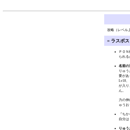
攻略（レベル
= ラスボ
ＰＯＮ
られる
名前の
りゅう
要があ
Lv1
が入り
ん。
力の伸
ゅうお
『ちか
自分は
りゅう