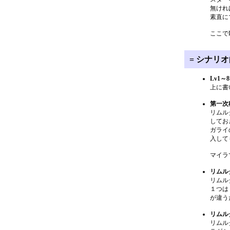
無けれ
素直に
ここで
= シナリオ
Lv1～
上に書
第一次
リムル
してお
ガライ
入して
マイラ
リムル
リムル
１つは
が違う
リムル
リムル