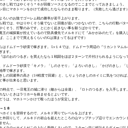
のきし戦ではやくそう＊６が回復ソースとなるのでここまでとっておきましょう。
ン目にマホトーンをかけて成功したならそのまま殴ります。（失敗したら逃げます
よろいのお陰でゴーレム戦の勝率が若干上がります。
ム戦では、やはりやくそう級でないと回復が追いつかないので、こちらの行動パタ
やくそう、打撃のみです。とにかく起きない事を願うばかりです。
竜王の城探索が控えているので防具優先でメルキドにて『みかがみのたて』を購入
ば、ここまでで買えるくらいのGは溜まってるはずです）
らはドムドーラ砂漠で稼ぎます。 Lv１４では、ドムドーラ周辺の『リカントマムル
ぎます。
『ほのおのつるぎ』を買えたなら１戦闘をほぼ２ターンで片付けられるようになっ
、ドムドーラ砂漠で「キメラ」「しのさそり」「よろいのきし」「かげのきし」「
地帯で稼ぎます。
きしの回避率の高さ（1/4程度で回避）と、しりょうのきしのホイミに気をつければ
ぐ事が出来ると思います。
５の時点で、一旦竜王の城に潜り（敵からは全逃）、『ロトのつるぎ』を入手します
れないときはラリホーを絡ませるとよいです。
どうは、マホトーンかけて殴ったほうが安定します。
７～１８
べホイミを習得するので、メルキド周りでレベルを上げます。
と外回りして、メルキドの岩山を超えたところの山マップチップ辺りでエンカウン
ません。
キメラのべホイミがこの上なく面倒くさいので、２ターン目に総計６０ダメージ以