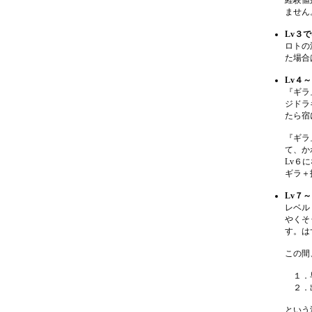
経験値
ません
Lv３
ロトの
た場合
Lv４
『ギラ
ジドラ
たら宿
『ギラ
て、か
Lv６
ギラ＋
Lv７
レベル
やくそ
す。は
この間
１．早
２．出
という