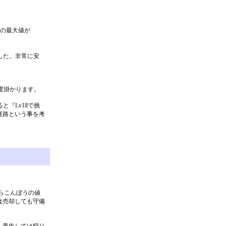
。
Ｐの最大値が
。
した。非常に安
程度掛かります。
と『Lv18で挑
経路という事を考
らこんぼうの値
は売却しても守備