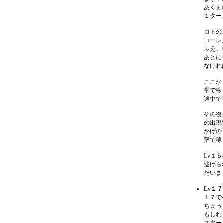
あくま
１ター
ロトの
ゴーレ
ふえ、
あとに
なけれ
ここか
帯で稼
途中で
その後
の出現
かげの
率で稼
Lv１
逃げら
だいま
Lv１
１７で
ちょっ
もしれ
スター