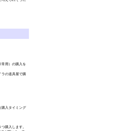
非常用）の購入を
イラの道具屋で購
（購入タイミング
４つ購入します。