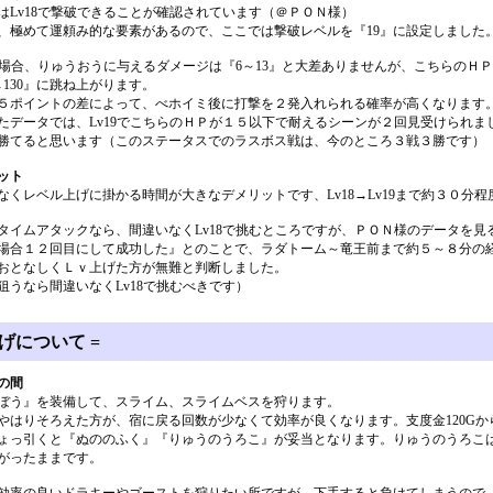
はLv18で撃破できることが確認されています（＠ＰＯＮ様）
、極めて運頼み的な要素があるので、ここでは撃破レベルを『19』に設定しました
9の場合、りゅうおうに与えるダメージは『6～13』と大差ありませんが、こちらのＨ
5→130』に跳ね上がります。
５ポイントの差によって、べホイミ後に打撃を２発入れられる確率が高くなります
たデータでは、Lv19でこちらのＨＰが１５以下で耐えるシーンが２回見受けられま
勝てると思います（このステータスでのラスボス戦は、今のところ３戦３勝です）
ット
なくレベル上げに掛かる時間が大きなデメリットです、Lv18→Lv19まで約３０分
タイムアタックなら、間違いなくLv18で挑むところですが、ＰＯＮ様のデータを見る
場合１２回目にして成功した』とのことで、ラダトーム～竜王前まで約５～８分の
おとなしくＬｖ上げた方が無難と判断しました。
狙うなら間違いなくLv18で挑むべきです）
げについて =
の間
ぼう』を装備して、スライム、スライムベスを狩ります。
やはりそろえた方が、宿に戻る回数が少なくて効率が良くなります。支度金120Gか
ょっ引くと『ぬののふく』『りゅうのうろこ』が妥当となります。りゅうのうろこ
がったままです。