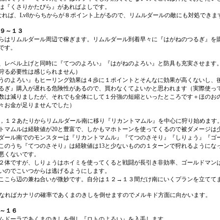
は『くさりかたびら』があればよしです。
になれば、Lv8からちからが８ポイント上がるので、リムルダールの敵にも対処できま
、９～１３
らはリムルダール周辺で稼ぎます。リムルダール到着早々に『はがねのつるぎ』を
です。
、レベル上げと同時に『てつのよろい』『はがねのよろい』と防具も充実させます
狩る必要性は感じられません）
うのよろい』もヒーリング効果は４歩に１ポイントとそんなに効果が高くないし、
るぎ』購入が遅れる危険性があるので、買わなくてよいかと思われます（実際使っ
数は減りましたが、それでも全体にして１分強の短縮といったところです＋ほのお
々お金が足りませんでした）
１，１２あたりからリムルダール南に移り『リカントマムル』を中心に狩り始めます
トマムルは経験値が20と豊富で、しかもマホトーンを使ってくるので被ダメージは
ダール南でのモンスターは『リカントマムル』『てつのさそり』『しりょう』『ゴ
このうち『てつのさそり』は経験値は13と少ないものの１ターンで狩れるようにな
悪くないです。
２体ですが、しりょうはホイミを使ってくると戦闘が長引き非効率、ゴールドマン
いのでこいつからは逃げるようにします。
ここら辺の兼ね合いが微妙です。自分は１２→１３間だけ南にいくプランを立てて
3になればカナリの確率であくまのきしを倒せますのでメルキド方面に向かいます。
３～１６
ムドーラであくまのきしを倒し『ロトのよろい』を入手します。