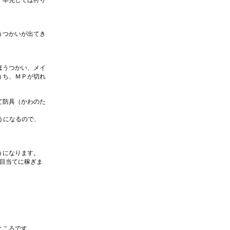
、率先しては狩り
うつかいが出てき
ほうつかい、メイ
うち、ＭＰが切れ
て防具（かわのた
うになるので、
うになります。
』目当てに稼ぎま
ところです。