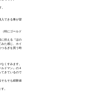
す。
購入できる事が望
。（特にゴールド
後に控える『ほの
てみた感じ、ホイ
のつるぎを買う時
。
少なくすみます。
ールドマン』の４
ってきているので
はそもそも経験値
ます。