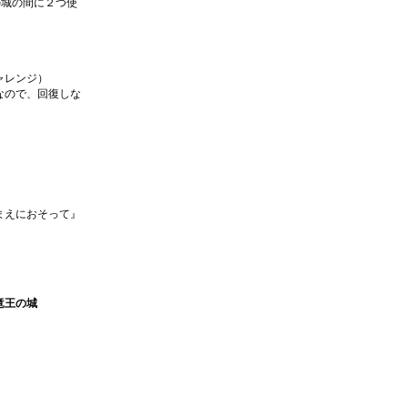
の城の間に２つ使
ャレンジ）
なので、回復しな
まえにおそって』
竜王の城