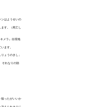
）
ーンはようせいの
します。（死亡し
-キメラ』出現地
ています。
しりょうのきし」
、それなりの効
。
ト狙ったがいいか
上与えられそうに