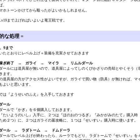
ば、
マホトーンかけてから殴ったがよいかもしれません。
Lv19まで上げればいよいよ竜王戦です。
的な処理 =
8、9まで
いたとおりにレベル上げ＋装備を充実させておきます
稼ぎ終了 → ガライ → マイラ → リムルダール
ダールには道具屋が無いので、道具屋によってしのくびかざりの売却とやくそう（
きます。
の道具屋の方がアクセス性がよいですが、ガライで買い物（防具）が無ければ、マ
もよいと思います。
では『ようせいのふえ』を入手しておきます
ダール
ダールで『かぎ』を６個購入しておきます。
『たいようのいし』入手に、２つは『ほのおのつるぎ』『みかがみのたて』購入時
ため２つ）に、２つはガライの墓攻略に、１つは『せいすい』購入時に使います。
ダール → ラダトーム → ドムドーラ
ダールでレベル上げが終わったら、ルーラでもどり、ラダトームで『せいすい』を