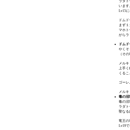
ラダト
います
Lv1
ドムド
まず１
マホト
がらラ
ドムド
やくそ
（その
メルキ
上手く
くるこ
ゴーレ
メルキ
毒の沼
毒の沼
ラダト
聖なる
竜王の
Lv1