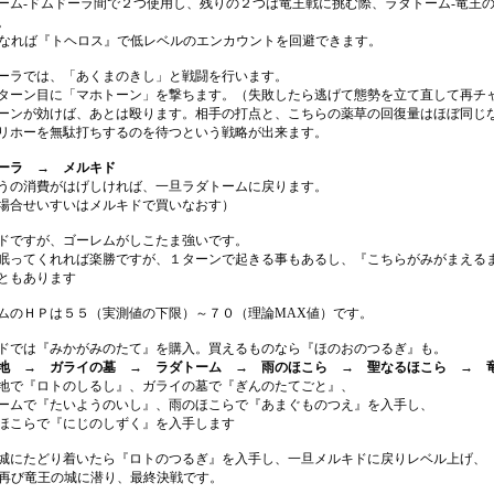
ーム-ドムドーラ間で２つ使用し、残りの２つは竜王戦に挑む際、ラダトーム-竜王
。
5になれば『トヘロス』で低レベルのエンカウントを回避できます。
ーラでは、「あくまのきし」と戦闘を行います。
ターン目に「マホトーン」を撃ちます。（失敗したら逃げて態勢を立て直して再チ
ーンが効けば、あとは殴ります。相手の打点と、こちらの薬草の回復量はほぼ同じ
リホーを無駄打ちするのを待つという戦略が出来ます。
ーラ → メルキド
うの消費がはげしければ、一旦ラダトームに戻ります。
場合せいすいはメルキドで買いなおす）
ドですが、ゴーレムがしこたま強いです。
眠ってくれれば楽勝ですが、１ターンで起きる事もあるし、『こちらがみがまえる
ともあります
ムのＨＰは５５（実測値の下限）～７０（理論MAX値）です。
ドでは『みかがみのたて』を購入。買えるものなら『ほのおのつるぎ』も。
地 → ガライの墓 → ラダトーム → 雨のほこら → 聖なるほこら → 
地で『ロトのしるし』、ガライの墓で『ぎんのたてごと』、
ームで『たいようのいし』、雨のほこらで『あまぐものつえ』を入手し、
ほこらで『にじのしずく』を入手します
城にたどり着いたら『ロトのつるぎ』を入手し、一旦メルキドに戻りレベル上げ、
9で再び竜王の城に潜り、最終決戦です。