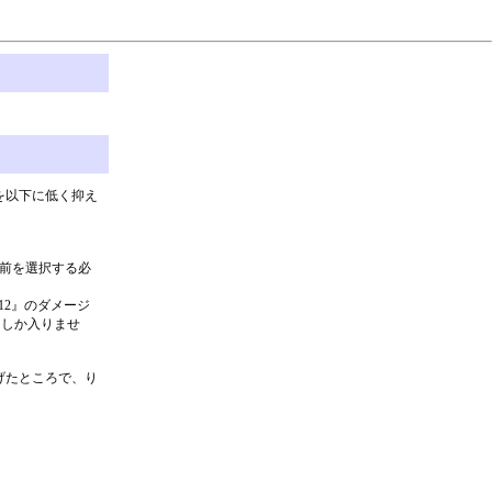
を以下に低く抑え
名前を選択する必
12』のダメージ
ジしか入りませ
げたところで、り