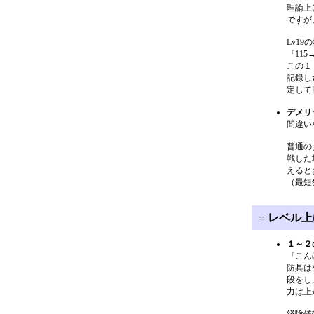
理論上
ですが
Lv1
『11
この１
記録し
定して
デメリ
間違い
普通の
戦した
えると
（最短
= レベル上
１～２
『こん
防具は
段をし
力は上