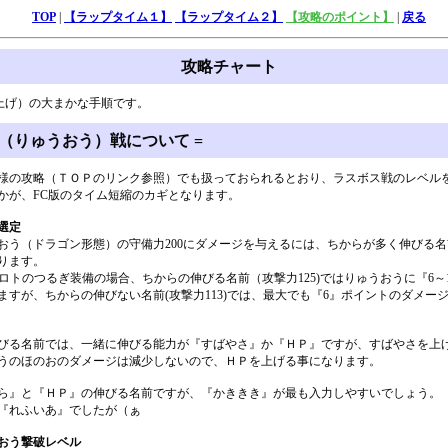
TOP
|
【ラップタイム１】
【ラップタイム２】
【攻略のポイント】
|
戻る
攻略チャート
上げ）の大まかな手順です。
ス（りゅうおう）戦について =
様の攻略（ＴＯＰのリンク参照）でも扱っておられるとおり、ラスボス戦のレベル
かが、FC版のタイム短縮のカギとなります。
選定
おう（ドラゴン形態）の守備力200にダメージを与えるには、ちからが多く伸びる
ります。
8、ロトのつるぎ装備の場合、ちからの伸びる名前（攻撃力125)ではりゅうおうに『6～
ますが、ちからの伸びない名前(攻撃力113)では、最大でも『6』ポイントのダメー
びる名前では、一緒に伸びる能力が『すばやさ』か『ＨＰ』ですが、すばやさを上
うのほのおのダメージは減少しないので、ＨＰを上げる事になります。
ら』と『ＨＰ』の伸びる名前ですが、『かききき』が最も入力しやすいでしょう。
『れふいあ』でしたが（ぁ
おう撃破レベル