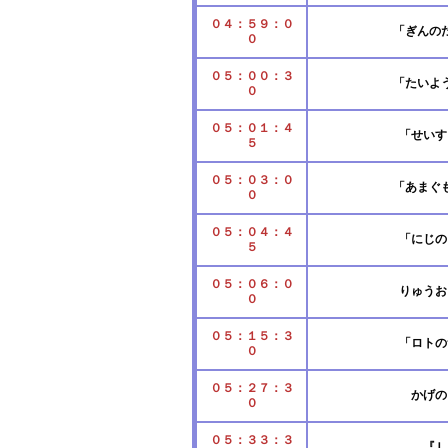
０４：５９：０
「ぎんの
０
０５：００：３
「たいよ
０
０５：０１：４
「せいす
５
０５：０３：０
「あまぐ
０
０５：０４：４
「にじの
５
０５：０６：０
りゅうお
０
０５：１５：３
「ロトの
０
０５：２７：３
かげの
０
０５：３３：３
『Ｌ