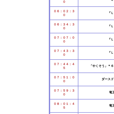
０
０６：０２：３
『Ｌ
０
０６：３４：３
『Ｌ
０
０７：０７：０
『Ｌ
０
０７：４３：３
『Ｌ
０
０７：４４：４
「やくそう」＊６
５
０７：５１：０
ダースド
０
０７：５９：３
竜
０
０８：０１：４
竜
５