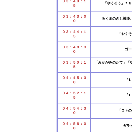
０３：４０：１
「やくそう」＊６
５
０３：４３：０
あくまのきし戦後
０
０３：４４：１
「やくそ
５
０３：４８：３
ゴー
０
０３：５０：１
「みかがみのたて」「
５
０４：１５：３
『Ｌ
０
０４：５２：１
『Ｌ
５
０４：５４：３
「ロトの
０
０４：５６：０
ガラ
０