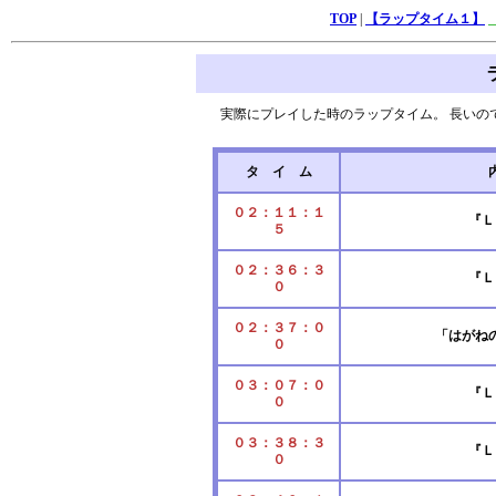
TOP
|
【ラップタイム１】
実際にプレイした時のラップタイム。 長いの
タ イ ム
０２：１１：１
『Ｌ
５
０２：３６：３
『Ｌ
０
０２：３７：０
「はがね
０
０３：０７：０
『Ｌ
０
０３：３８：３
『Ｌ
０