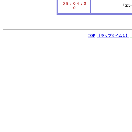
０８：０４：３
「エン
０
TOP
|
【ラップタイム１】