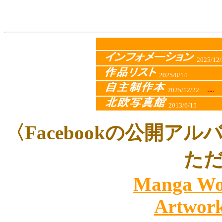
2
025/12
2025/8/14
2025/12/22
2013/6/15
〈Facebookの公開
た
Manga Wo
Artwor