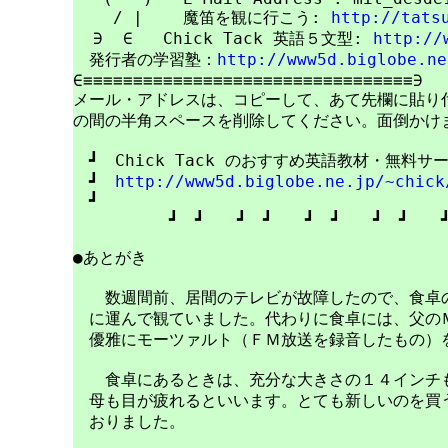
    / |    魔笛を観に行こう: 
http://tats
  ∋  ∈   Chick Tack 英語５文型: 
http://
　発行者の学習塾：
http://www5d.biglobe.ne
∈≡≡≡≡≡≡≡≡≡≡≡≡≡≡≡≡≡≡≡≡≡≡≡≡≡≡≡≡≡≡≡≡≡∋

メール・アドレスは、コピーして、あて先欄に貼り付けて
の間の半角スペースを削除してください。面倒かけま
　┛　Chick Tack のおすすめ英語教材・無料サ
　┛　
http://www5d.biglobe.ne.jp/~chick
　┛　　　　　　　　　　　　　　　　　　　　　　
　　　　　　┛　┛　　┛　┛　　┛　┛　　┛　┛　　┛
●あとがき

　　数週間前、居間のテレビが故障したので、食卓の
　に運んで観ていました。代わりに食卓には、父のＭ
　優雅にモーツァルト（ＦＭ放送を録音したもの）を
　　食卓にあるときは、充分な大きさの１４インチも
　母も目が疲れるといいます。とても新しいのを買う
　おりました。
