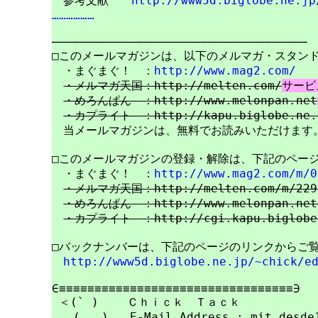
　参考文献　　
http://www5d.biglobe.ne.jp
………………
────────────────────────────────────

□このメールマガジンは、以下のメルマガ・スタンド
　・まぐまぐ！　：
http://www.mag2.com/
・メルマガ天国：http://melten.com/
サービ
・めろんぱん　：http://www.melonpan.net
・カプライト　：http://kapu.biglobe.ne.
　当メールマガジンは、無料でお読みいただけます。
□このメールマガジンの登録・解除は、下記のページ
　・まぐまぐ！　：
http://www.mag2.com/m/0
・メルマガ天国：http://melten.com/m/229
・めろんぱん　：http://www.melonpan.net/
・カプライト　：http://cgi.kapu.biglobe.
□バックナンバーは、下記のページのリンクからご覧
http://www5d.biglobe.ne.jp/~chick/e
∈≡≡≡≡≡≡≡≡≡≡≡≡≡≡≡≡≡≡≡≡≡≡≡≡≡≡≡≡≡≡≡≡≡∋

 ＜(` )    Ｃｈｉｃｋ　Ｔａｃｋ

   (   )   E-Mail Address : mit_desde1