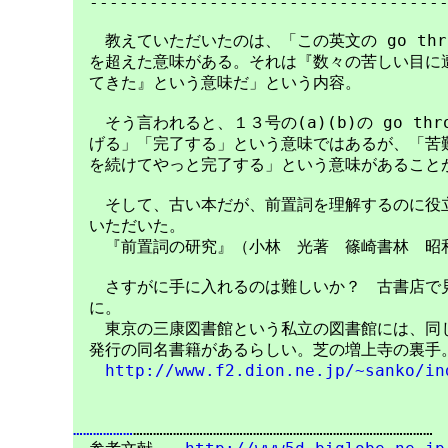
　------------------------------------
　　教えていただいたのは、「この英文の go thr
　を超えた意味がある。それは『数々の苦しい目に遭
　てきた』という意味だ」という内容。

　　そう言われると、１３号の(a)(b)の go thro
　げる」「完了する」という意味ではあるが、「苦難
　を続けてやっと完了する」という意味があることが
　　そして、古い本だが、前置詞を理解するのに役立
　いただいた。

　　『前置詞の研究』（小林　光著　篠崎書林　昭和
　　さすがに手に入れるのは難しいか？　古書店で見
　に。

　　東京の三康図書館という私立の図書館には、同じ
　発行の同名書籍があるらしい。芝の増上寺の裏手。
http://www.f2.dion.ne.jp/~sanko/in
………………
………………………………………………………………………………
