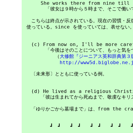
　　　　She works there from nine till f
　　　　　「彼女は９時から５時まで、そこで働いて
　　こちらは終点が示されている。現在の習慣・反復
　使っている。since を使っていては、表せない。
　　(c) From now on, I'll be more caref
　　　　　「今後はそのことについて、もっと気をつ
　　　　　　　（
大修館『ジーニアス英和辞典第３
http://www5d.biglobe.ne.
　　〔未来形〕とともに使っている例。

　　(d) He lived as a religious Christi
　　　　「彼は生まれてから死ぬまで、敬虔なキリス
　　「ゆりかごから墓場まで」は、from the cradl
　　　　　　┛　┛　　┛　┛　　┛　┛　　┛　┛　　┛