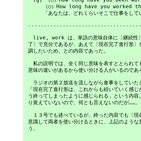
　　　　（○）How long have you worked the
　　　　「あなたは、どれくらいそこで仕事をしてい
　------------------------------------
　　live, work は、単語の意味自体に〔継続
　了〕で充分であるが、あえて〔現在完了進行形〕を
　調したいため。との内容であった。

　　私の説明では、全く同じ意味を表すととられても
　意味の違いがあるから使い分ける人がいるのであろ
　　ラジオの第２放送を流しながら食事をしていたと
　「現在完了進行形は、これからも続いていく感じが
　う終ってしまったように感じられる」という内容。
　り覚えていないので、何とも言えないのだが……。

　　１３号でも述べているが、終った内容でも〔現在
　意識して両者を使い分けるときに、上記のような意
　う。
