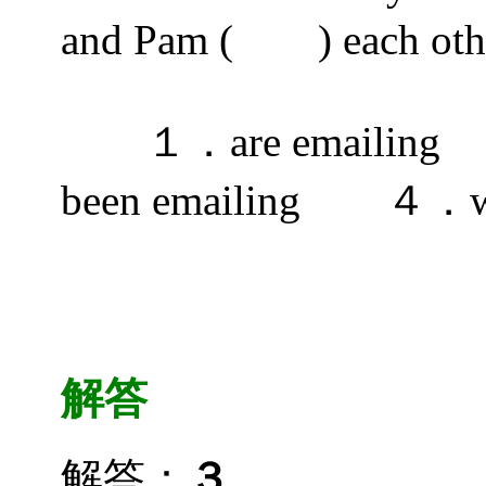
and Pam ( ) each oth
１．are emailing
been emailing ４．wi
解答
解答：
３