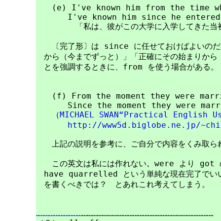
　　(e) I've known him from the time wh
　　　　I've known him since he entered 
　　　　　「私は、彼がこの大学に入学してきた当初
　　〔完了形〕は since に任せておけばよいの
　から（今までずっと）」「正確にその始まりから（
　とを強調するときに、from を使う場合がある。

　　(f) From the moment they were marri
　　　　Since the moment they were marri
　　（
MICHAEL SWAN“Practical English U
http://www5d.biglobe.ne.jp/~chi
　　上記の説明を参考に、ご自分で内容をくみ取られ
　　この英文は私には作れない。were より got
　have quarrelled という単純な現在完了
　を書くべきでは？　とあれこれ考えてしまう。

………………………
………………………………………………………………………
