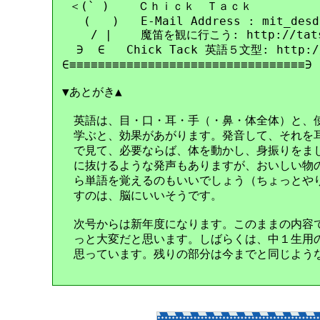
 ＜(` )    Ｃｈｉｃｋ　Ｔａｃｋ

   (   )   E-Mail Address : mit_desd
    / |    魔笛を観に行こう: http://tatsu
  ∋  ∈   Chick Tack 英語５文型: http://
∈≡≡≡≡≡≡≡≡≡≡≡≡≡≡≡≡≡≡≡≡≡≡≡≡≡≡≡≡≡≡≡≡≡∋

▼あとがき▲

　英語は、目・口・耳・手（・鼻・体全体）と、使
　学ぶと、効果があがります。発音して、それを耳
　で見て、必要ならば、体を動かし、身振りをまじ
　に抜けるような発声もありますが、おいしい物の
　ら単語を覚えるのもいいでしょう（ちょっとやり
　すのは、脳にいいそうです。

　次号からは新年度になります。このままの内容で
　っと大変だと思います。しばらくは、中１生用の
　思っています。残りの部分は今までと同じような