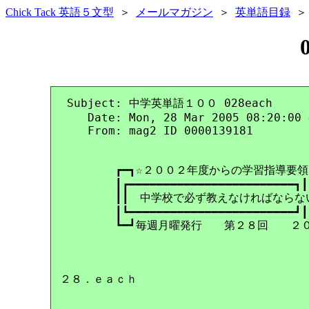
Chick Tack 英語５文型
＞
メールマガジン
＞
英単語目録
 Subject: 中学英単語１００ 028each

    Date: Mon, 28 Mar 2005 08:20:00 
    From: mag2 ID 0000139181

　　　　　┏━┓☆２００２年度からの学習指導要領で
　　　　　┃┏━━━━━━━━━━━━━━━━━━━━━━━━┓┃

　　　　　┃┃　中学校で必ず教えなければならない
　　　　　┃┗━━━━━━━━━━━━━━━━━━━━━━━━┛┃

　　　　　┗━┛毎週月曜発行　　第２８回　　２０
２８．ｅａｃｈ
