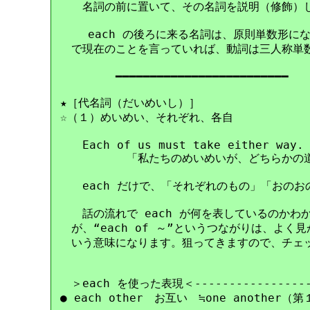
　　名詞の前に置いて、その名詞を説明（修飾）し
    each の後ろに来る名詞は、原則単数形にな
　で現在のことを言っていれば、動詞は三人称単数現
　　　　　━━━━━━━━━━━━━━━━━━━━━━━━━

★［代名詞（だいめいし）］

☆（１）めいめい、それぞれ、各自

　　Each of us must take either way.

　　　　　　「私たちのめいめいが、どちらかの道
　　each だけで、「それぞれのもの」「おのお
　　話の流れで each が何を表しているのかわ
　が、“each of ～”というつながりは、よく
　いう意味になります。狙ってきますので、チェッ
　＞each を使った表現＜-------------------
● each other　お互い　≒one another（第