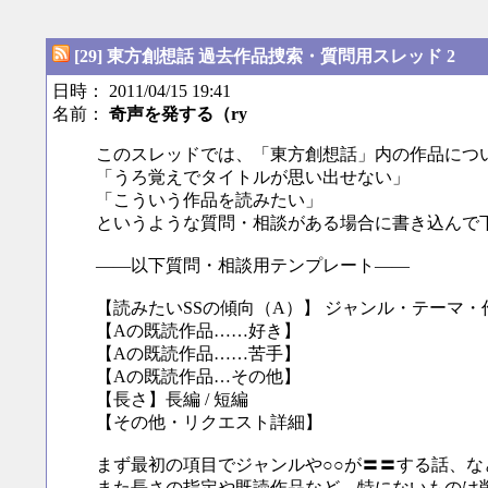
[29] 東方創想話 過去作品捜索・質問用スレッド 2
日時： 2011/04/15 19:41
名前：
奇声を発する（ry
このスレッドでは、「東方創想話」内の作品につ
「うろ覚えでタイトルが思い出せない」
「こういう作品を読みたい」
というような質問・相談がある場合に書き込んで
――以下質問・相談用テンプレート――
【読みたいSSの傾向（A）】 ジャンル・テーマ・
【Aの既読作品……好き】
【Aの既読作品……苦手】
【Aの既読作品…その他】
【長さ】長編 / 短編
【その他・リクエスト詳細】
まず最初の項目でジャンルや○○が〓〓する話、
また長さの指定や既読作品など、特にないものは