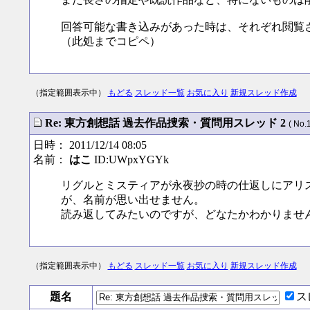
回答可能な書き込みがあった時は、それぞれ閲覧
（此処までコピペ）
（指定範囲表示中）
もどる
スレッド一覧
お気に入り
新規スレッド作成
Re: 東方創想話 過去作品捜索・質問用スレッド 2
( No.
日時： 2011/12/14 08:05
名前：
はこ
ID:UWpxYGYk
リグルとミスティアが永夜抄の時の仕返しにアリ
が、名前が思い出せません。
読み返してみたいのですが、どなたかわかりませ
（指定範囲表示中）
もどる
スレッド一覧
お気に入り
新規スレッド作成
題名
ス