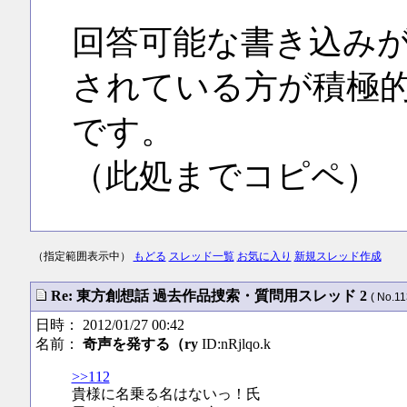
回答可能な書き込み
されている方が積極
です。
（此処までコピペ）
（指定範囲表示中）
もどる
スレッド一覧
お気に入り
新規スレッド作成
Re: 東方創想話 過去作品捜索・質問用スレッド 2
( No.11
日時： 2012/01/27 00:42
名前：
奇声を発する（ry
ID:nRjlqo.k
>>112
貴様に名乗る名はないっ！氏